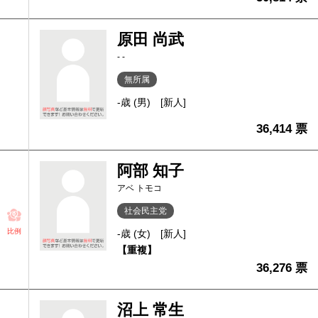
原田 尚武
- -
無所属
-歳 (男)
[新人]
36,414 票
阿部 知子
アベ トモコ
社会民主党
比例
-歳 (女)
[新人]
【重複】
36,276 票
沼上 常生