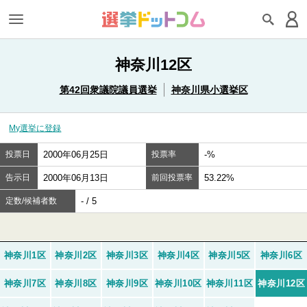
神奈川12区
第42回衆議院議員選挙
神奈川県小選挙区
My選挙に登録
投票日
2000年06月25日
投票率
-%
告示日
2000年06月13日
前回投票率
53.22%
定数/候補者数
- / 5
神奈川1区
神奈川2区
神奈川3区
神奈川4区
神奈川5区
神奈川6区
神奈川7区
神奈川8区
神奈川9区
神奈川10区
神奈川11区
神奈川12区