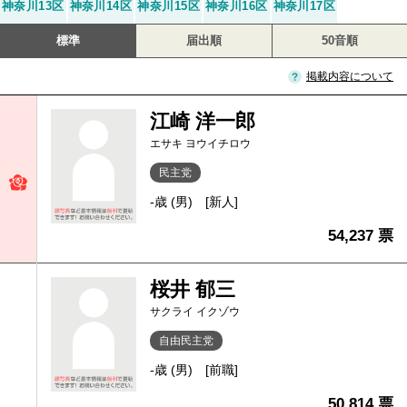
神奈川13区
神奈川14区
神奈川15区
神奈川16区
神奈川17区
標準
届出順
50音順
掲載内容について
江崎 洋一郎
エサキ ヨウイチロウ
民主党
-歳 (男)
[新人]
54,237 票
桜井 郁三
サクライ イクゾウ
自由民主党
-歳 (男)
[前職]
50,814 票