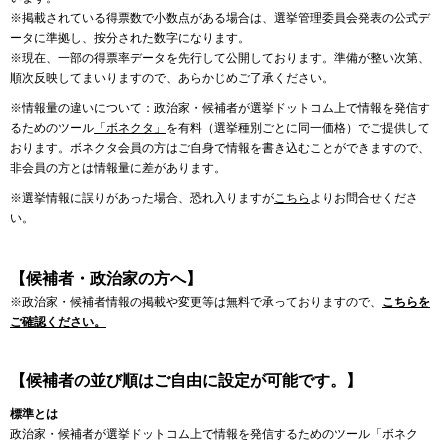
※掲載されている得票数で小数点がある場合は、選挙管理委員会発表の公式デ
ータに準拠し、按分された数字になります。
※現在、一部の得票率データを先行して公開しております。準備が整い次第、
順次反映してまいりますので、あらかじめご了承ください。
※情報量の違いについて：政治家・候補者が選挙ドットコム上で情報を発信す
るためのツール
「ボネクタ」
を有料（選挙種別ごとに同一価格）でご提供して
おります。ボネクタ会員の方はご自身で情報を書き込むことができますので、
非会員の方とは情報量に差があります。
※選挙情報に誤りがあった場合、恐れ入りますが
こちら
よりお問合せくださ
い。
【候補者・政治家の方へ】
※政治家・候補者情報の掲載や変更等は無料で承っておりますので、
こちらを
ご確認ください。
【候補者の並び順はご自由に設定が可能です。】
標準とは
政治家・候補者が選挙ドットコム上で情報を発信するためのツール「ボネク