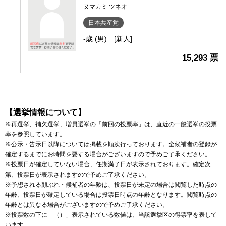
ヌマカミ ツネオ
日本共産党
-歳 (男)
[新人]
15,293 票
【選挙情報について】
※再選挙、補欠選挙、増員選挙の「前回の投票率」は、直近の一般選挙の投票
率を参照しています。
※公示・告示日以降については掲載を順次行っております。全候補者の登録が
確定するまでにお時間を要する場合がございますので予めご了承ください。
※投票日が確定していない場合、任期満了日が表示されております。確定次
第、投票日が表示されますので予めご了承ください。
※予想される顔ぶれ・候補者の年齢は、投票日が未定の場合は閲覧した時点の
年齢、投票日が確定している場合は投票日時点の年齢となります。閲覧時点の
年齢とは異なる場合がございますので予めご了承ください。
※投票数の下に「（）」表示されている数値は、当該選挙区の得票率を表して
います。