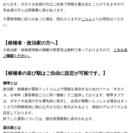
おります。ボネクタ会員の方はご自身で情報を書き込むことができますので、
非会員の方とは情報量に差があります。
※選挙情報に誤りがあった場合、恐れ入りますが
こちら
よりお問合せくださ
い。
【候補者・政治家の方へ】
※政治家・候補者情報の掲載や変更等は無料で承っておりますので、
こちらを
ご確認ください。
【候補者の並び順はご自由に設定が可能です。】
標準とは
政治家・候補者が選挙ドットコム上で情報を発信するためのツール「ボネク
タ」を有料（選挙種別ごとに同一価格）でご提供しております。標準タブで
は、ボネクタ会員の方を優先的に表示し、会員が複数いらっしゃる場合はネッ
ト上での情報発信に熱心な方が上位に表示されるよう、独自のアルゴリズムを
設定しております。
終了した選挙については、順次得票数順に表示されます。
届出順とは