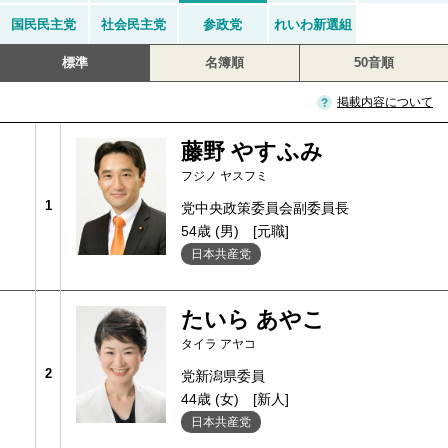
国民民主党
社会民主党
参政党
れいわ新選組
標準
名簿順
50音順
掲載内容について
藤野 やすふみ
フジノ ヤスフミ
1
党中央政策委員会副委員長
54歳 (男)
[元職]
日本共産党
たいら あやこ
タイラ アヤコ
2
党新潟県委員
44歳 (女)
[新人]
日本共産党