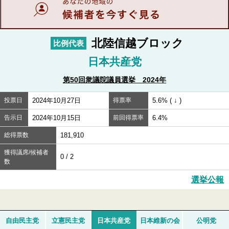
北陸信越ブロック
比例代表
日本共産党
第50回衆議院議員選挙 2024年
投票日
2024年10月27日
得票率
5.6% ( ↓ )
告示日
2024年10月15日
前回得票率
6.4%
総得票数
181,910
獲得議席/候補者
0 / 2
数
選挙公報
自由民主党
立憲民主党
日本共産党
日本維新の会
公明党