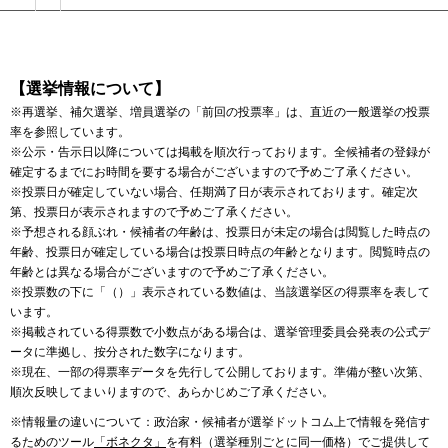
【選挙情報について】
※再選挙、補欠選挙、増員選挙の「前回の投票率」は、直近の一般選挙の投票
率を参照しています。
※公示・告示日以降については掲載を順次行っております。全候補者の登録が
確定するまでにお時間を要する場合がございますので予めご了承ください。
※投票日が確定していない場合、任期満了日が表示されております。確定次
第、投票日が表示されますので予めご了承ください。
※予想される顔ぶれ・候補者の年齢は、投票日が未定の場合は閲覧した時点の
年齢、投票日が確定している場合は投票日時点の年齢となります。閲覧時点の
年齢とは異なる場合がございますので予めご了承ください。
※投票数の下に「（）」表示されている数値は、当該選挙区の得票率を表して
います。
※掲載されている得票数で小数点がある場合は、選挙管理委員会発表の公式デ
ータに準拠し、按分された数字になります。
※現在、一部の得票率データを先行して公開しております。準備が整い次第、
順次反映してまいりますので、あらかじめご了承ください。
※情報量の違いについて：政治家・候補者が選挙ドットコム上で情報を発信す
るためのツール
「ボネクタ」
を有料（選挙種別ごとに同一価格）でご提供して