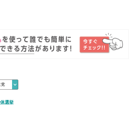
。
治体選挙