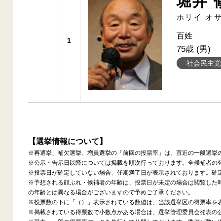
堀井 
ホリイ オ
百姓
1
75歳 (男)
社会民主党
【選挙情報について】
※再選挙、補欠選挙、増員選挙の「前回の投票率」は、直近の一般選挙
※公示・告示日以降については掲載を順次行っております。全候補者の
※投票日が確定していない場合、任期満了日が表示されております。確
※予想される顔ぶれ・候補者の年齢は、投票日が未定の場合は閲覧した
の年齢とは異なる場合がございますので予めご了承ください。
※投票数の下に「（）」表示されている数値は、当該選挙区の得票率を
※掲載されている得票数で小数点がある場合は、選挙管理委員会発表の