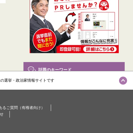
話題のキーワード
級の選挙・政治家情報サイトです
参院選
参議院選挙
自民党
(370)
(359)
(333)
Twitter
(313)
あるご質問（有権者向け）
選挙ドットコムちゃんねる
(282)
せ
東京都
世論調査
都議選
(264)
(260)
(240)
電話調査
衆議院選挙
(234)
(230)