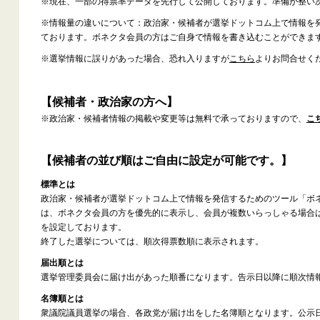
※現在、一部の得票率データを先行して公開しております。準備が整い
※情報量の違いについて：政治家・候補者が選挙ドットコム上で情報を
ております。ボネクタ会員の方はご自身で情報を書き込むことができま
※選挙情報に誤りがあった場合、恐れ入りますが
こちら
よりお問合せく
【候補者・政治家の方へ】
※政治家・候補者情報の掲載や変更等は無料で承っておりますので、
こ
【候補者の並び順はご自由に設定が可能です。】
標準とは
政治家・候補者が選挙ドットコム上で情報を発信するためのツール「ボ
は、ボネクタ会員の方を優先的に表示し、会員が複数いらっしゃる場合
を設定しております。
終了した選挙については、順次得票数順に表示されます。
届出順とは
選挙管理委員会に届け出があった順番になります。告示日以降に順次情
名簿順とは
衆議院議員選挙の場合、各政党が届け出をした名簿順となります。公示