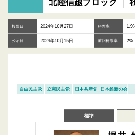
北陸信越ブロック
2024年10月27日
1.9%
投票日
得票率
2024年10月15日
2%
公示日
前回得票率
自由民主党
立憲民主党
日本共産党
日本維新の会
標準