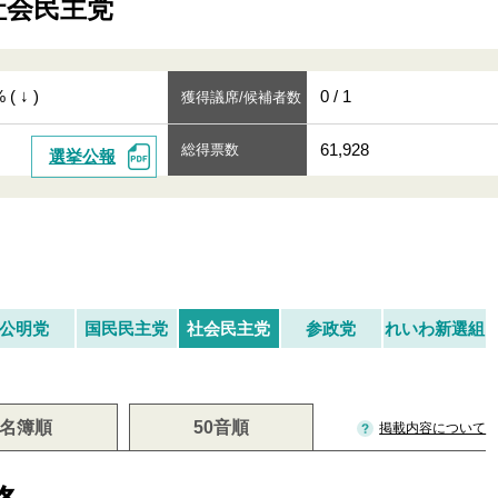
社会民主党
 ( ↓ )
0 / 1
獲得議席/候補者数
61,928
総得票数
選挙公報
公明党
国民民主党
社会民主党
参政党
れいわ新選組
名簿順
50音順
掲載内容について