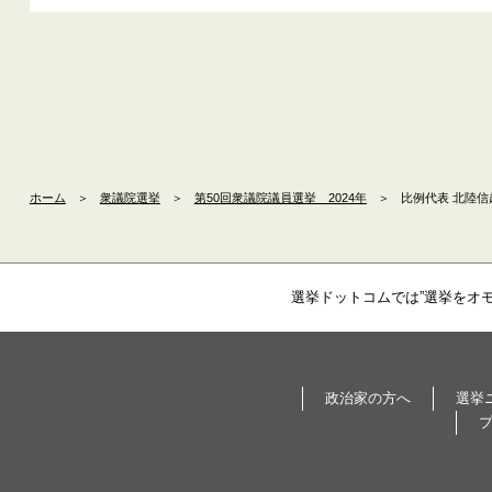
ホーム
＞
衆議院選挙
＞
第50回衆議院議員選挙 2024年
＞
比例代表 北陸信
選挙ドットコムでは”選挙をオ
政治家の方へ
選挙