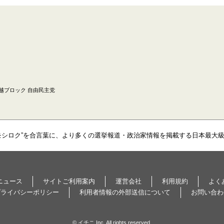
越ブロック 自由民主党
モシロク”を合言葉に、より多くの選挙報道・政治家情報を掲載する日本最大
ニュース
サイトご利用案内
運営会社
利用規約
よく
プライバシーポリシー
利用者情報の外部送信について
お問い合わ
© イチニ Inc. All rights reserved.