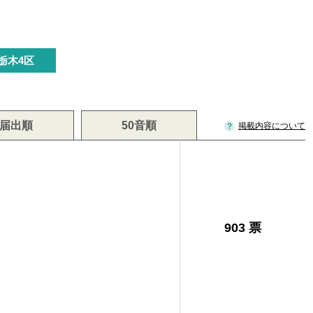
栃木4区
届出順
50音順
掲載内容について
903 票