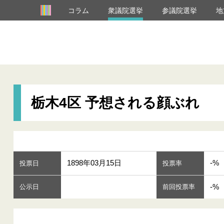
コラム
衆議院選挙
参議院選挙
地
栃木4区 予想される顔ぶれ
1898年03月15日
-%
投票日
投票率
-%
公示日
前回投票率