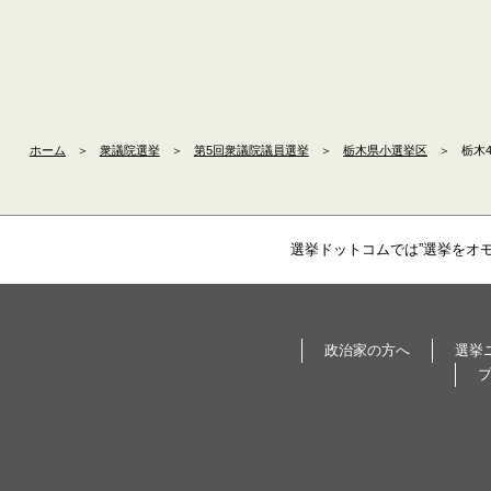
ホーム
＞
衆議院選挙
＞
第5回衆議院議員選挙
＞
栃木県小選挙区
＞
栃木
選挙ドットコムでは”選挙をオ
政治家の方へ
選挙