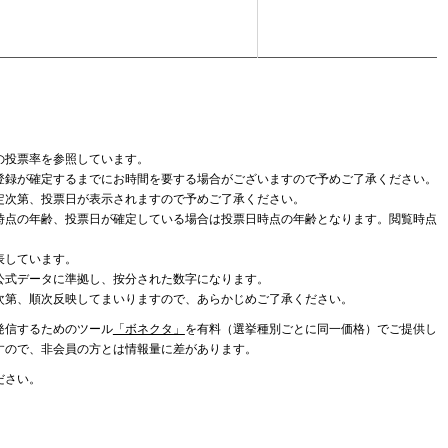
の投票率を参照しています。
登録が確定するまでにお時間を要する場合がございますので予めご了承ください。
定次第、投票日が表示されますので予めご了承ください。
時点の年齢、投票日が確定している場合は投票日時点の年齢となります。閲覧時点
表しています。
公式データに準拠し、按分された数字になります。
次第、順次反映してまいりますので、あらかじめご了承ください。
発信するためのツール
「ボネクタ」
を有料（選挙種別ごとに同一価格）でご提供し
すので、非会員の方とは情報量に差があります。
ださい。