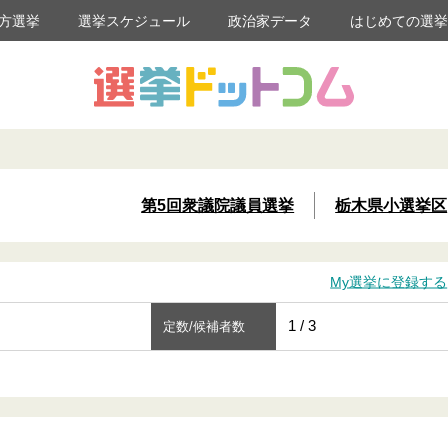
方選挙
選挙スケジュール
政治家データ
はじめての選
第5回衆議院議員選挙
栃木県小選挙区
My選挙に登録する
1 / 3
定数/候補者数