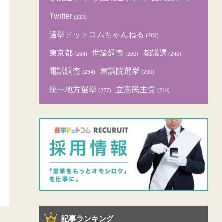
Twitter
(313)
選挙ドットコムちゃんねる
(282)
東京都
世論調査
都議選
(264)
(260)
(240)
電話調査
衆議院選挙
(234)
(230)
統一地方選挙
立憲民主党
(227)
(218)
記事ランキング