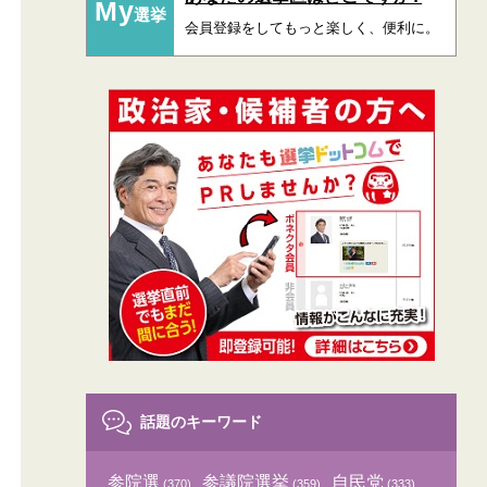
My
選挙
会員登録をしてもっと楽しく、便利に。
話題のキーワード
参院選
参議院選挙
自民党
(370)
(359)
(333)