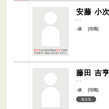
安藤 小
- -
-歳
[現職]
藤田 吉
- -
-歳
[現職]
進歩党