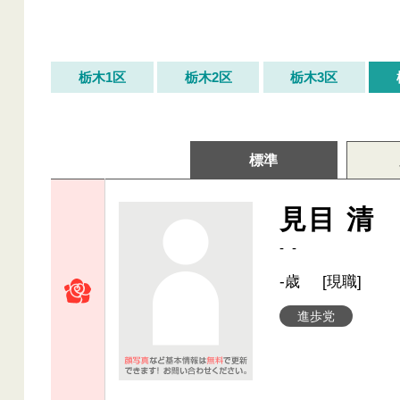
栃木1区
栃木2区
栃木3区
標準
見目 清
- -
-歳
[現職]
進歩党