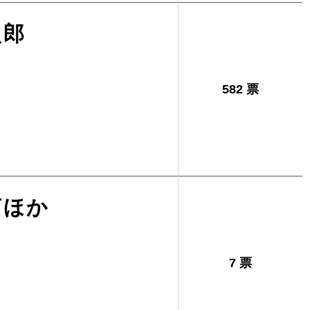
次郎
582 票
亨ほか
7 票