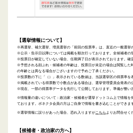
【選挙情報について】
※再選挙、補欠選挙、増員選挙の「前回の投票率」は、直近の一般選挙
※公示・告示日以降については掲載を順次行っております。全候補者の
※投票日が確定していない場合、任期満了日が表示されております。確
※予想される顔ぶれ・候補者の年齢は、投票日が未定の場合は閲覧した
の年齢とは異なる場合がございますので予めご了承ください。
※投票数の下に「（）」表示されている数値は、当該選挙区の得票率を
※掲載されている得票数で小数点がある場合は、選挙管理委員会発表の
※現在、一部の得票率データを先行して公開しております。準備が整い
※情報量の違いについて：政治家・候補者が選挙ドットコム上で情報を
ております。ボネクタ会員の方はご自身で情報を書き込むことができま
※選挙情報に誤りがあった場合、恐れ入りますが
こちら
よりお問合せく
【候補者・政治家の方へ】