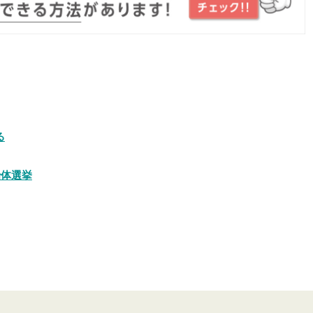
る
治体選挙