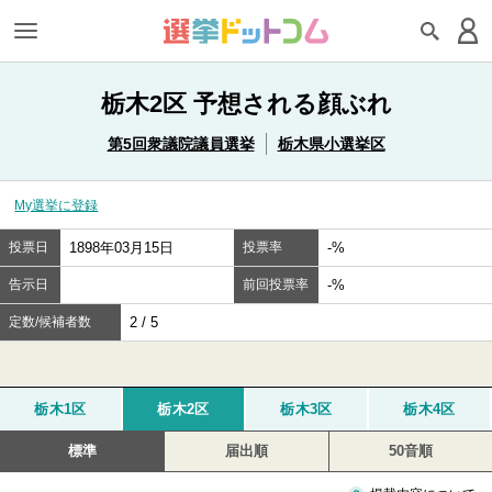
栃木2区 予想される顔ぶれ
第5回衆議院議員選挙
栃木県小選挙区
My選挙に登録
投票日
1898年03月15日
投票率
-%
告示日
前回投票率
-%
定数/候補者数
2 / 5
栃木1区
栃木2区
栃木3区
栃木4区
標準
届出順
50音順