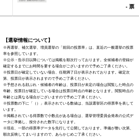
- 票
【選挙情報について】
※再選挙、補欠選挙、増員選挙の「前回の投票率」は、直近の一般選挙の投票
率を参照しています。
※公示・告示日以降については掲載を順次行っております。全候補者の登録が
確定するまでにお時間を要する場合がございますので予めご了承ください。
※投票日が確定していない場合、任期満了日が表示されております。確定次
第、投票日が表示されますので予めご了承ください。
※予想される顔ぶれ・候補者の年齢は、投票日が未定の場合は閲覧した時点の
年齢、投票日が確定している場合は投票日時点の年齢となります。閲覧時点の
年齢とは異なる場合がございますので予めご了承ください。
※投票数の下に「（）」表示されている数値は、当該選挙区の得票率を表して
います。
※掲載されている得票数で小数点がある場合は、選挙管理委員会発表の公式デ
ータに準拠し、按分された数字になります。
※現在、一部の得票率データを先行して公開しております。準備が整い次第、
順次反映してまいりますので、あらかじめご了承ください。