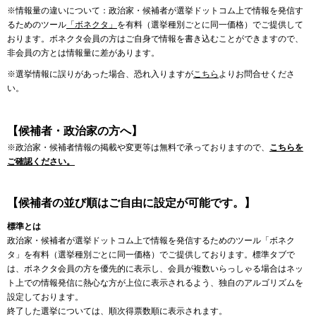
※情報量の違いについて：政治家・候補者が選挙ドットコム上で情報を発信す
るためのツール
「ボネクタ」
を有料（選挙種別ごとに同一価格）でご提供して
おります。ボネクタ会員の方はご自身で情報を書き込むことができますので、
非会員の方とは情報量に差があります。
※選挙情報に誤りがあった場合、恐れ入りますが
こちら
よりお問合せくださ
い。
【候補者・政治家の方へ】
※政治家・候補者情報の掲載や変更等は無料で承っておりますので、
こちらを
ご確認ください。
【候補者の並び順はご自由に設定が可能です。】
標準とは
政治家・候補者が選挙ドットコム上で情報を発信するためのツール「ボネク
タ」を有料（選挙種別ごとに同一価格）でご提供しております。標準タブで
は、ボネクタ会員の方を優先的に表示し、会員が複数いらっしゃる場合はネッ
ト上での情報発信に熱心な方が上位に表示されるよう、独自のアルゴリズムを
設定しております。
終了した選挙については、順次得票数順に表示されます。