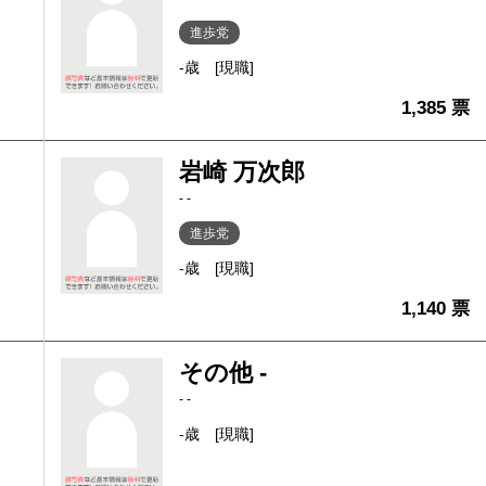
進歩党
-歳
[現職]
1,385 票
岩崎 万次郎
- -
進歩党
-歳
[現職]
1,140 票
その他 -
- -
-歳
[現職]