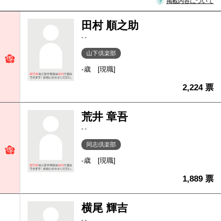
掲載内容について
田村 順之助
- -
山下倶楽部
-歳
[現職]
2,224 票
荒井 章吾
- -
同志倶楽部
-歳
[現職]
1,889 票
横尾 輝吉
- -