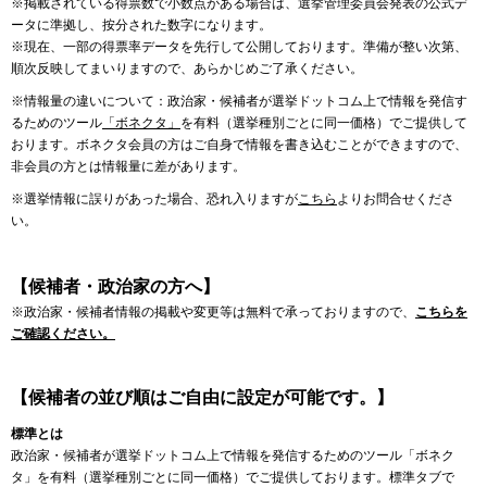
※掲載されている得票数で小数点がある場合は、選挙管理委員会発表の公式デ
ータに準拠し、按分された数字になります。
※現在、一部の得票率データを先行して公開しております。準備が整い次第、
順次反映してまいりますので、あらかじめご了承ください。
※情報量の違いについて：政治家・候補者が選挙ドットコム上で情報を発信す
るためのツール
「ボネクタ」
を有料（選挙種別ごとに同一価格）でご提供して
おります。ボネクタ会員の方はご自身で情報を書き込むことができますので、
非会員の方とは情報量に差があります。
※選挙情報に誤りがあった場合、恐れ入りますが
こちら
よりお問合せくださ
い。
【候補者・政治家の方へ】
※政治家・候補者情報の掲載や変更等は無料で承っておりますので、
こちらを
ご確認ください。
【候補者の並び順はご自由に設定が可能です。】
標準とは
政治家・候補者が選挙ドットコム上で情報を発信するためのツール「ボネク
タ」を有料（選挙種別ごとに同一価格）でご提供しております。標準タブで