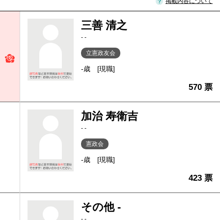
掲載内容について
三善 清之
- -
立憲政友会
-歳
[現職]
570 票
加治 寿衛吉
- -
憲政会
-歳
[現職]
423 票
その他 -
- -