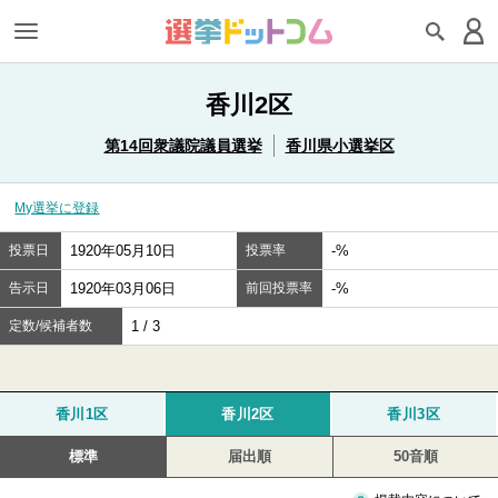
香川2区
第14回衆議院議員選挙
香川県小選挙区
My選挙に登録
投票日
1920年05月10日
投票率
-%
告示日
1920年03月06日
前回投票率
-%
定数/候補者数
1 / 3
香川1区
香川2区
香川3区
標準
届出順
50音順