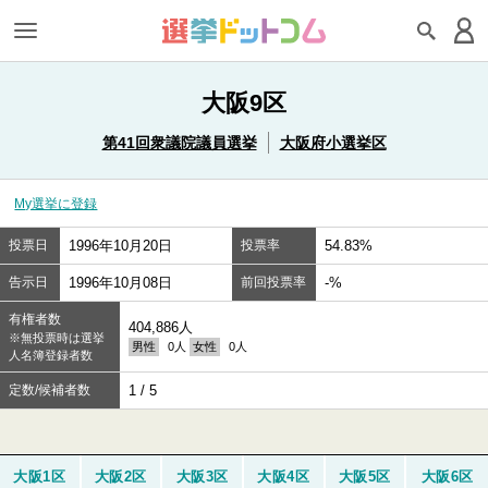
大阪9区
第41回衆議院議員選挙
大阪府小選挙区
My選挙に登録
投票日
1996年10月20日
投票率
54.83%
告示日
1996年10月08日
前回投票率
-%
有権者数
404,886人
※無投票時は選挙
男性
0人
女性
0人
人名簿登録者数
定数/候補者数
1 / 5
大阪1区
大阪2区
大阪3区
大阪4区
大阪5区
大阪6区