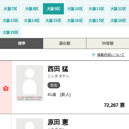
大阪7区
大阪8区
大阪9区
大阪10区
大阪11区
大阪12区
大阪13区
大阪14区
大阪15区
大阪16区
大阪17区
大阪18区
大阪19区
標準
届出順
50音順
掲載内容について
西田 猛
ニシダ タケシ
新進
41歳
[新人]
72,267 票
原田 憲