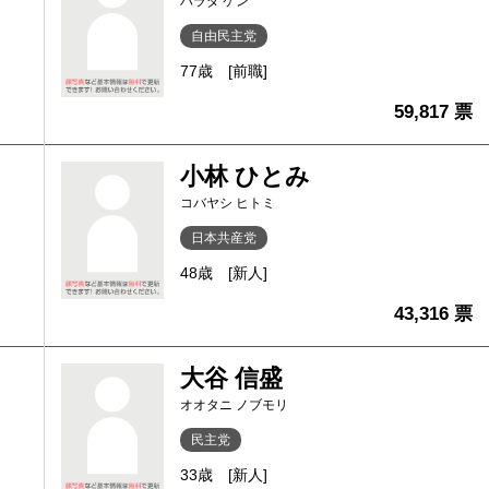
ハラダ ケン
自由民主党
77歳
[前職]
59,817 票
小林 ひとみ
コバヤシ ヒトミ
日本共産党
48歳
[新人]
43,316 票
大谷 信盛
オオタニ ノブモリ
民主党
33歳
[新人]