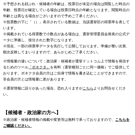
※予想される顔ぶれ・候補者の年齢は、投票日が未定の場合は閲覧した時点の
年齢、投票日が確定している場合は投票日時点の年齢となります。閲覧時点の
年齢とは異なる場合がございますので予めご了承ください。
※投票数の下に「（）」表示されている数値は、当該選挙区の得票率を表して
います。
※掲載されている得票数で小数点がある場合は、選挙管理委員会発表の公式デ
ータに準拠し、按分された数字になります。
※現在、一部の得票率データを先行して公開しております。準備が整い次第、
順次反映してまいりますので、あらかじめご了承ください。
※情報量の違いについて：政治家・候補者が選挙ドットコム上で情報を発信す
るためのツール
「ボネクタ」
を有料（選挙種別ごとに同一価格）でご提供して
おります。ボネクタ会員の方はご自身で情報を書き込むことができますので、
非会員の方とは情報量に差があります。
※選挙情報に誤りがあった場合、恐れ入りますが
こちら
よりお問合せくださ
い。
【候補者・政治家の方へ】
※政治家・候補者情報の掲載や変更等は無料で承っておりますので、
こちらを
ご確認ください。