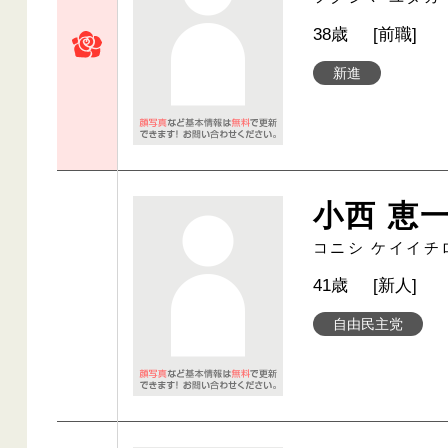
38歳
[前職]
新進
小西 恵
コニシ ケイイチ
41歳
[新人]
自由民主党