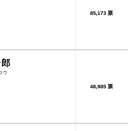
85,173 票
一郎
ロウ
48,985 票