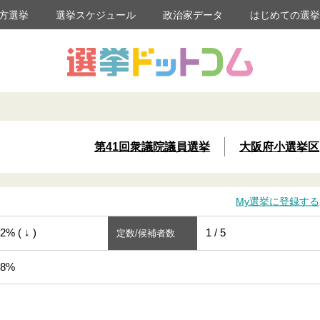
方選挙
選挙スケジュール
政治家データ
はじめての選
第41回衆議院議員選挙
大阪府小選挙区
My選挙に登録する
2% ( ↓ )
1 / 5
定数/候補者数
48%