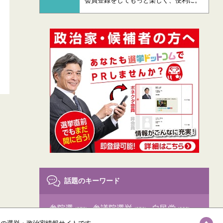
会員登録をしてもっと楽しく、便利に。
話題のキーワード
参院選
参議院選挙
自民党
(370)
(359)
(333)