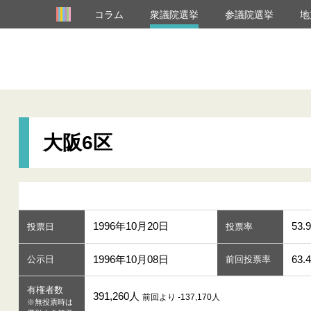
コラム
衆議院選挙
参議院選挙
地
大阪6区
1996年10月20日
53.9
投票日
投票率
1996年10月08日
63.
公示日
前回投票率
有権者数
391,260人
前回より -137,170人
※無投票時は