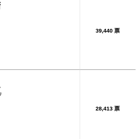
精
39,440 票
之
キ
28,413 票