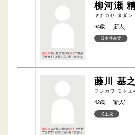
柳河瀬 
ヤナガセ タダシ
64歳
[新人]
日本共産党
藤川 基
フジカワ モトユ
42歳
[新人]
民主党