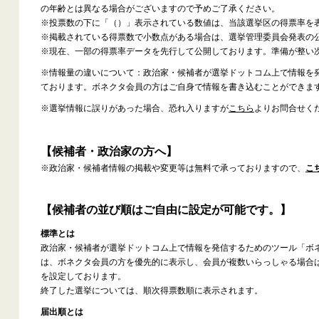
の年齢とは異なる場合がございますので予めご了承ください。
※投票数の下に「（）」表示されている数値は、当該選挙区の得票率を
※掲載されている得票数で小数点がある場合は、選挙管理委員会発表の
※現在、一部の得票率データを先行して公開しております。準備が整い
※情報量の違いについて：政治家・候補者が選挙ドットコム上で情報を
ております。ボネクタ会員の方はご自身で情報を書き込むことができま
※選挙情報に誤りがあった場合、恐れ入りますが
こちら
よりお問合せく
【候補者・政治家の方へ】
※政治家・候補者情報の掲載や変更等は無料で承っておりますので、
こ
【候補者の並び順はご自由に設定が可能です。】
標準とは
政治家・候補者が選挙ドットコム上で情報を発信するためのツール「ボ
は、ボネクタ会員の方を優先的に表示し、会員が複数いらっしゃる場合
を設定しております。
終了した選挙については、順次得票数順に表示されます。
届出順とは