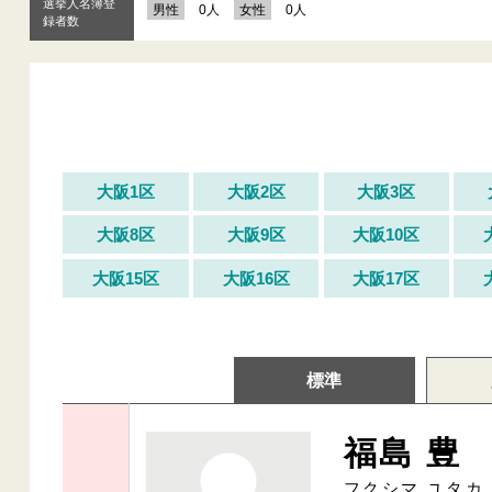
選挙人名簿登
男性
0人
女性
0人
録者数
大阪1区
大阪2区
大阪3区
大阪8区
大阪9区
大阪10区
大阪15区
大阪16区
大阪17区
標準
福島 豊
フクシマ ユタカ