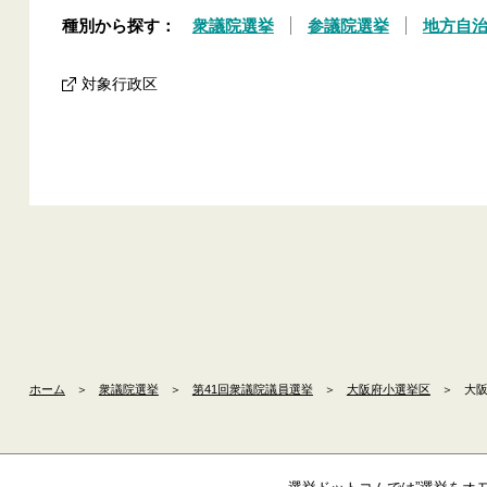
種別から探す：
衆議院選挙
参議院選挙
地方自
対象行政区
ホーム
＞
衆議院選挙
＞
第41回衆議院議員選挙
＞
大阪府小選挙区
＞
大阪