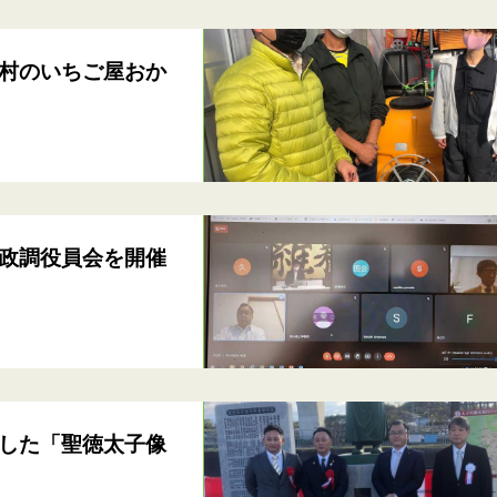
村のいちご屋おか
政調役員会を開催
した「聖徳太子像