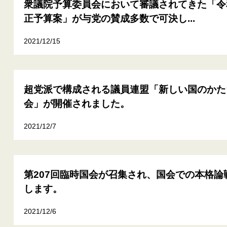
衆議院予算委員会において審議されてきた「令
正予算案」が与党の賛成多数で可決し...
2021/12/15
超党派で構成される議員連盟「新しい国のかたち(
会」が開催されました。
2021/12/7
第207回臨時国会が召集され、国会での本格論
します。
2021/12/6