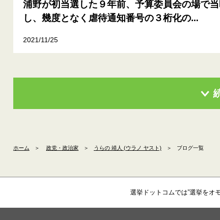
浦野が初当選した９年前、予算委員会の場で当
し、幾度となく虐待通知番号の３桁化の...
2021/11/25
ホーム
＞
政党・政治家
＞
うらの 靖人 (ウラノ ヤスト)
＞
ブログ一覧
選挙ドットコムでは”選挙をオ