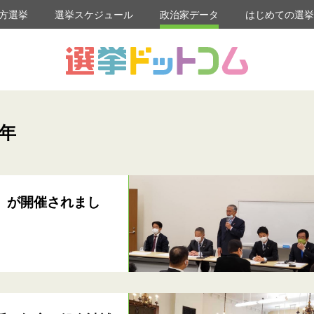
方選挙
選挙スケジュール
政治家データ
はじめての選
1年
」が開催されまし