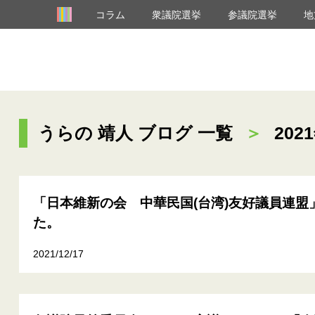
コラム
衆議院選挙
参議院選挙
地
うらの 靖人 ブログ 一覧
＞
202
「日本維新の会 中華民国(台湾)友好議員連盟
た。
2021/12/17