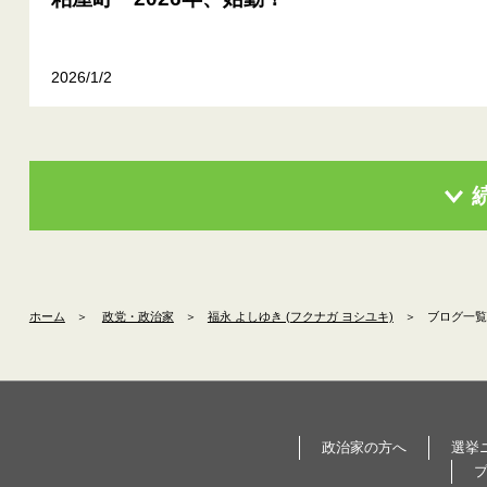
2026/1/2
ホーム
＞
政党・政治家
＞
福永 よしゆき (フクナガ ヨシユキ)
＞
ブログ一覧
政治家の方へ
選挙