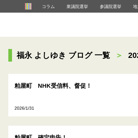
コラム
衆議院選挙
参議院選挙
地
福永 よしゆき ブログ 一覧
＞
20
粕屋町 NHK受信料、督促！
2026/1/31
粕屋町 確定申告！