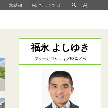
挙
意識調査
特設コンテンツ
福永 よしゆき
フクナガ ヨシユキ／53歳／男