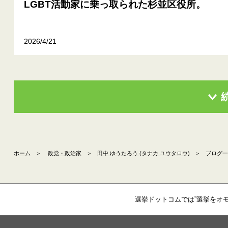
LGBT活動家に乗っ取られた杉並区役所。
2026/4/21
ホーム
＞
政党・政治家
＞
田中 ゆうたろう (タナカ ユウタロウ)
＞
ブログ一
選挙ドットコムでは”選挙をオ