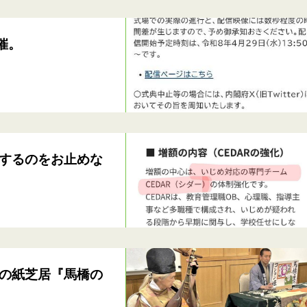
催。
するのをお止めな
の紙芝居『馬橋の