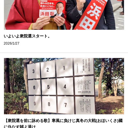
いよいよ衆院選スタート。
2026/1/27
【衆院選を前に詠める歌】寒風に負けじ真冬の大戦(おほいくさ)國
に仇なす賊よ退け