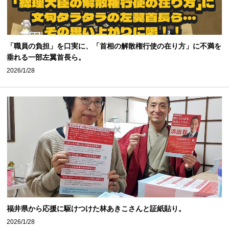
「職員の負担」を口実に、「首相の解散権行使の在り方」に不満を
垂れる一部左翼首長ら。
2026/1/28
福井県から応援に駆けつけた林あきこさんと証紙貼り。
2026/1/28