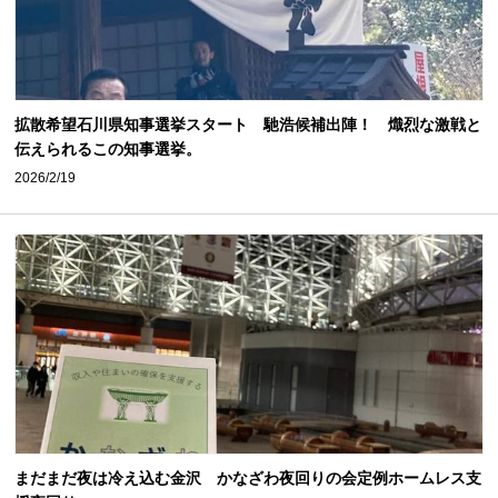
拡散希望石川県知事選挙スタート 馳浩候補出陣！ 熾烈な激戦と
伝えられるこの知事選挙。
2026/2/19
まだまだ夜は冷え込む金沢 かなざわ夜回りの会定例ホームレス支