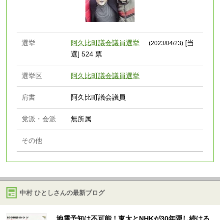
選挙
阿久比町議会議員選挙
[当
(2023/04/23)
選] 524 票
選挙区
阿久比町議会議員選挙
肩書
阿久比町議会議員
党派・会派
無所属
その他
中村 ひとしさんの最新ブログ
地震予知は不可能！東大とNHKが30年隠し続ける