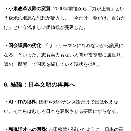
・小泉改革以降の変質:
2000年前後から「力が正義」とい
う欧米の邪悪な思想が流入し、「今だけ、金だけ、自分だ
け」という浅ましい価値観が蔓延した。
・国会議員の劣化:
「サラリーマンになれないから議員に
なる」といった、志も実力もない人間が指導層に居座り、
嘘の「擬態」で国民を騙している現状を批判。
6. 結論：日本文明の再興へ
・AI・ITの限界:
技術やガバナンス論だけで国は救えな
い。それらはむしろ日本を衰退させる要因にすらなる。
・和魂洋才への回帰:
吉田松陰が説いたように、日本の高