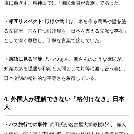
担に過ぎず、精神面では「国民全員が貴族」であった。
・相互リスペクト:
殿様や武士は、米を作る農民や壁を塗
る左官屋、刀を打つ鍛冶屋を「日本を支える立派な存在」
として深く尊敬し、丁寧な言葉で接していた。
・落語に見る平等:
八っつぁん、熊さんのような庶民が、
知識のある隠居や和尚と人間として対等に渡り合う姿は、
日本文明の精神的な平等さを象徴している。
4. 外国人が理解できない「格付けなき」日本
人
・バス旅行での事件:
武田氏が名古屋大学教授時代、職人