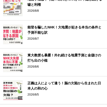
嘘と利権
2026/8/8
能登を騙したNHK！大地震が起きる本当の条件と
予測不能な訳
2026/8/7
東大教授も暴露！外れ続ける地震予測と金儲けの
打ち出の小槌
2026/8/6
正義は人によって違う！脳の欠陥から生まれた日
本人の和の心
2026/8/5