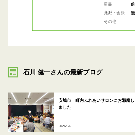
肩書
党派・会派
その他
石川 健一さんの最新ブログ
安城市 町内ふれあいサロンにお邪魔し
ました
2026/8/6