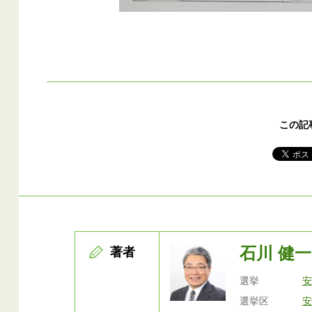
この記
石川 健一
著者
選挙
選挙区