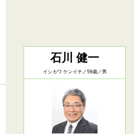
石川 健一
イシカワ ケンイチ／59歳／男