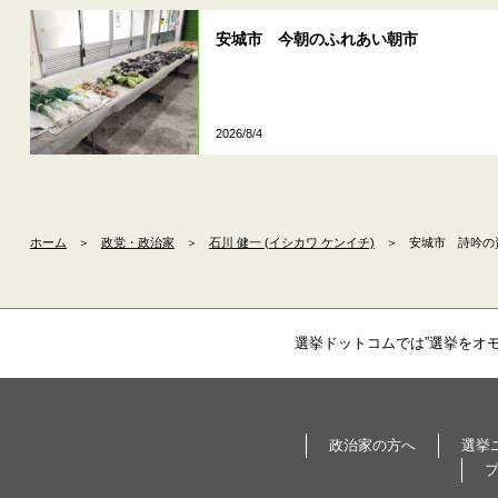
安城市 今朝のふれあい朝市
2026/8/4
ホーム
＞
政党・政治家
＞
石川 健一 (イシカワ ケンイチ)
＞
安城市 詩吟の
選挙ドットコムでは”選挙をオ
政治家の方へ
選挙