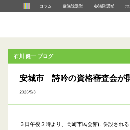
コラム
衆議院選挙
参議院選挙
地
石川 健一 ブログ
安城市 詩吟の資格審査会が
2026/5/3
３日午後２時より、岡崎市民会館に併設される