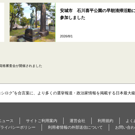
安城市 石川喜平公園の早朝清掃活動
参加しました
2026/8/1
資格審査会が開催されました
モシロク”を合言葉に、より多くの選挙報道・政治家情報を掲載する日本最大
ニュース
サイトご利用案内
運営会社
利用規約
よく
プライバシーポリシー
利用者情報の外部送信について
お問い合わ