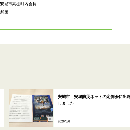
前安城市高棚町内会長
無所属
安城市 安城防災ネットの定例会に出
しました
2026/8/6