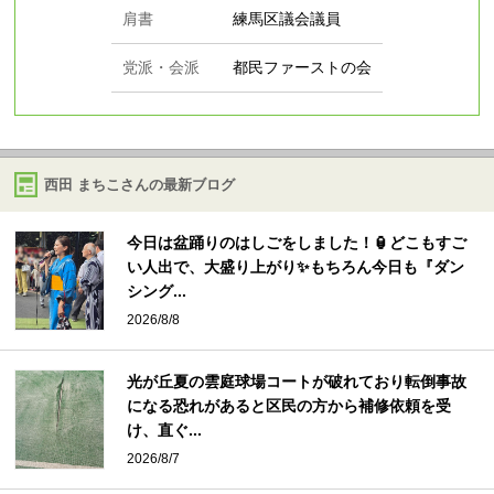
肩書
練馬区議会議員
党派・会派
都民ファーストの会
西田 まちこさんの最新ブログ
今日は盆踊りのはしごをしました！🏮どこもすご
い人出で、大盛り上がり✨もちろん今日も『ダン
シング...
2026/8/8
光が丘夏の雲庭球場コートが破れており転倒事故
になる恐れがあると区民の方から補修依頼を受
け、直ぐ...
2026/8/7