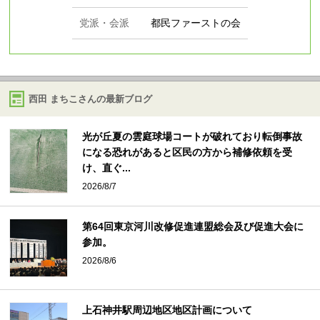
党派・会派
都民ファーストの会
西田 まちこさんの最新ブログ
光が丘夏の雲庭球場コートが破れており転倒事故
になる恐れがあると区民の方から補修依頼を受
け、直ぐ...
2026/8/7
第64回東京河川改修促進連盟総会及び促進大会に
参加。
2026/8/6
上石神井駅周辺地区地区計画について