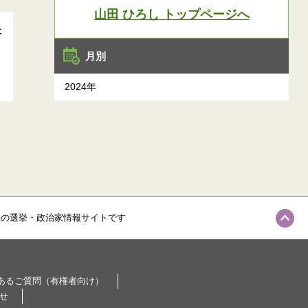
山田 ひろし トップページへ
た
月別
2024年
級の選挙・政治家情報サイトです
あるご質問（有権者向け）
せ