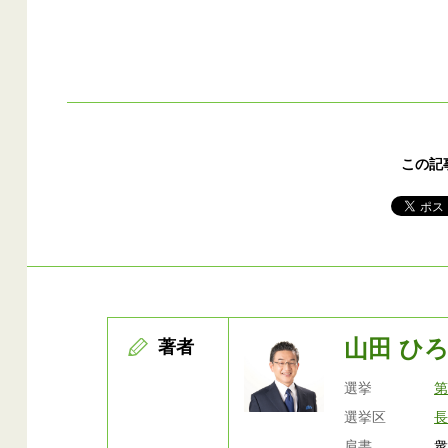
この記
山田 ひ
著者
選挙
第
選挙区
長
肩書
衆