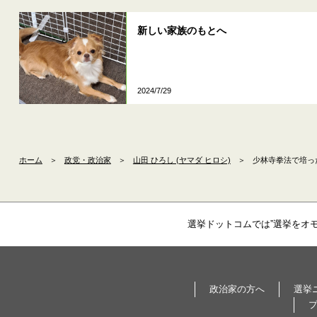
新しい家族のもとへ
2024/7/29
ホーム
＞
政党・政治家
＞
山田 ひろし (ヤマダ ヒロシ)
＞
少林寺拳法で培っ
選挙ドットコムでは”選挙をオ
政治家の方へ
選挙