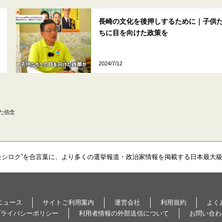
長崎の文化を後押しするために｜子供
ちに目を向けた政策を
2024/7/12
た信念
モシロク”を合言葉に、より多くの選挙報道・政治家情報を掲載する日本最大
ニュース
サイトご利用案内
運営会社
利用規約
よく
プライバシーポリシー
利用者情報の外部送信について
お問い合わ