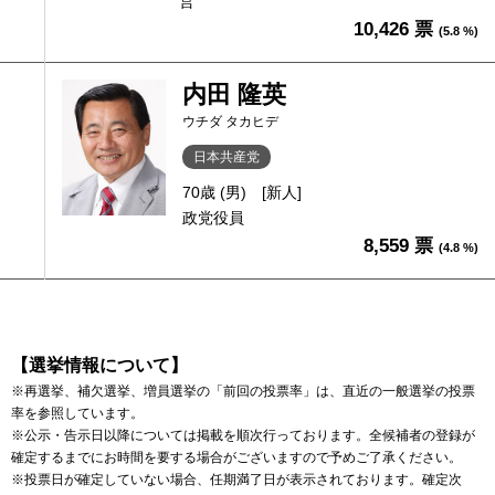
営
10,426 票
(5.8 %)
内田 隆英
ウチダ タカヒデ
日本共産党
70歳 (男)
[新人]
政党役員
8,559 票
(4.8 %)
【選挙情報について】
※再選挙、補欠選挙、増員選挙の「前回の投票率」は、直近の一般選挙の投票
率を参照しています。
※公示・告示日以降については掲載を順次行っております。全候補者の登録が
確定するまでにお時間を要する場合がございますので予めご了承ください。
※投票日が確定していない場合、任期満了日が表示されております。確定次