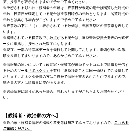
第、投票日が表示されますので予めご了承ください。
※予想される顔ぶれ・候補者の年齢は、投票日が未定の場合は閲覧した時点の
年齢、投票日が確定している場合は投票日時点の年齢となります。閲覧時点の
年齢とは異なる場合がございますので予めご了承ください。
※投票数の下に「（）」表示されている数値は、当該選挙区の得票率を表して
います。
※掲載されている得票数で小数点がある場合は、選挙管理委員会発表の公式デ
ータに準拠し、按分された数字になります。
※現在、一部の得票率データを先行して公開しております。準備が整い次第、
順次反映してまいりますので、あらかじめご了承ください。
※情報量の違いについて：政治家・候補者が選挙ドットコム上で情報を発信す
るためのツール
「ボネクタ」
を有料（選挙種別ごとに同一価格）でご提供して
おります。ボネクタ会員の方はご自身で情報を書き込むことができますので、
非会員の方とは情報量に差があります。
※選挙情報に誤りがあった場合、恐れ入りますが
こちら
よりお問合せくださ
い。
【候補者・政治家の方へ】
※政治家・候補者情報の掲載や変更等は無料で承っておりますので、
こちらを
ご確認ください。