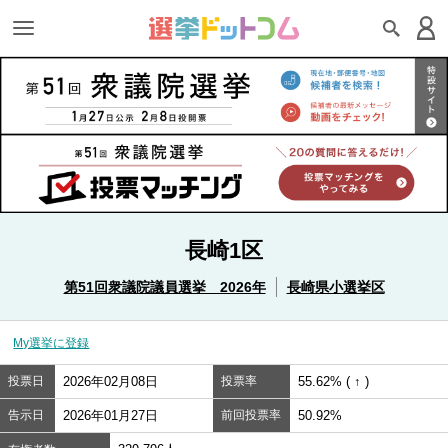
長崎1区
第51回衆議院議員選挙 2026年
長崎県小選挙区
My選挙に登録
投票日
2026年02月08日
投票率
55.62% ( ↑ )
告示日
2026年01月27日
前回投票率
50.92%