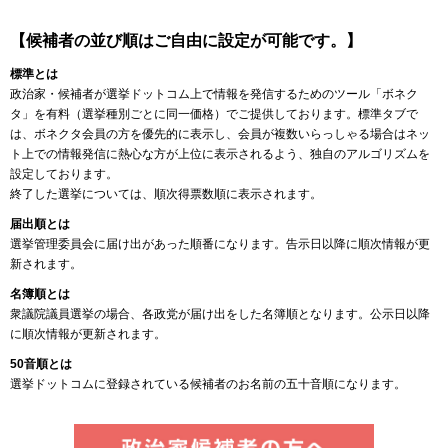
【候補者の並び順はご自由に設定が可能です。】
標準とは
政治家・候補者が選挙ドットコム上で情報を発信するためのツール「ボネク
タ」を有料（選挙種別ごとに同一価格）でご提供しております。標準タブで
は、ボネクタ会員の方を優先的に表示し、会員が複数いらっしゃる場合はネッ
ト上での情報発信に熱心な方が上位に表示されるよう、独自のアルゴリズムを
設定しております。
終了した選挙については、順次得票数順に表示されます。
届出順とは
選挙管理委員会に届け出があった順番になります。告示日以降に順次情報が更
新されます。
名簿順とは
衆議院議員選挙の場合、各政党が届け出をした名簿順となります。公示日以降
に順次情報が更新されます。
50音順とは
選挙ドットコムに登録されている候補者のお名前の五十音順になります。