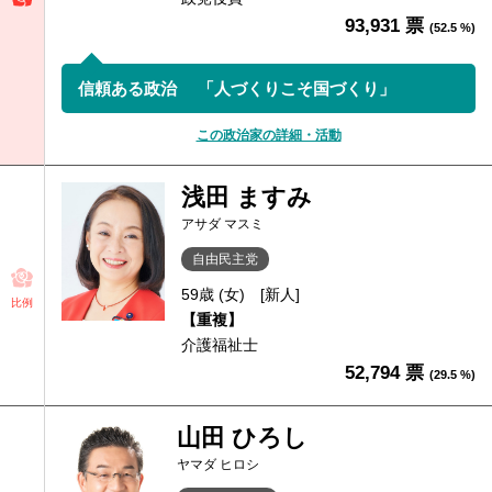
93,931 票
(52.5 %)
信頼ある政治 「人づくりこそ国づくり」
この政治家の詳細・活動
浅田 ますみ
アサダ マスミ
自由民主党
59歳 (女)
[新人]
比例
【重複】
介護福祉士
52,794 票
(29.5 %)
山田 ひろし
ヤマダ ヒロシ