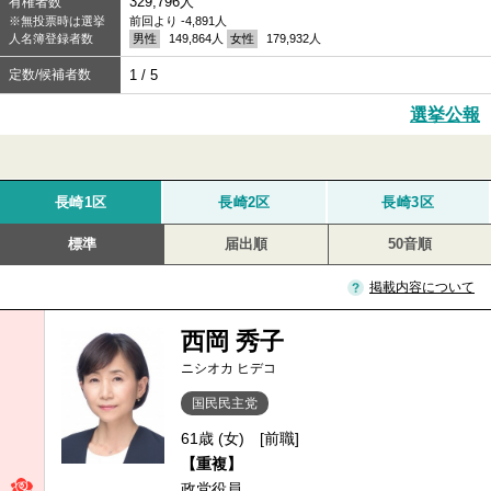
329,796人
有権者数
※無投票時は選挙
前回より -4,891人
人名簿登録者数
男性
149,864人
女性
179,932人
定数/候補者数
1 / 5
選挙公報
長崎1区
長崎2区
長崎3区
標準
届出順
50音順
掲載内容について
西岡 秀子
ニシオカ ヒデコ
国民民主党
61歳 (女)
[前職]
【重複】
政党役員