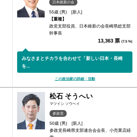
日本維新の会
55歳 (男)
[新人]
【重複】
政党支部役員、日本維新の会長崎県総支部
幹事長
13,363 票
(7.5 %)
みなさまとチカラを合わせて「新しい日本・長崎
を...
この政治家の詳細・活動
松石 そうへい
マツイシ ソウヘイ
参政党
50歳 (男)
[新人]
参政党長崎県支部連合会会長、小売業店経