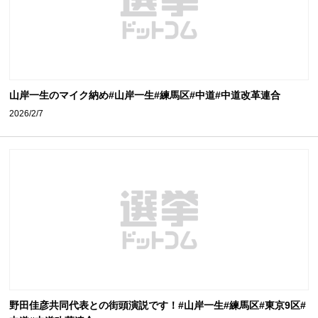
山岸一生のマイク納め#山岸一生#練馬区#中道#中道改革連合
2026/2/7
野田佳彦共同代表との街頭演説です！#山岸一生#練馬区#東京9区#