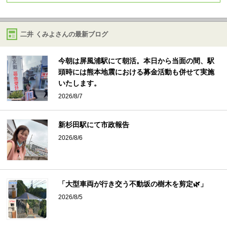
二井 くみよさんの最新ブログ
今朝は屏風浦駅にて朝活。本日から当面の間、駅
頭時には熊本地震における募金活動も併せて実施
いたします。
2026/8/7
新杉田駅にて市政報告
2026/8/6
「大型車両が行き交う不動坂の樹木を剪定🌿」
2026/8/5