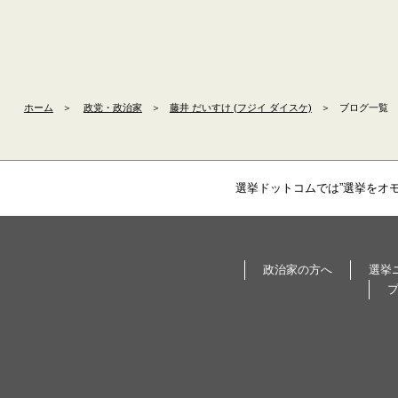
ホーム
＞
政党・政治家
＞
藤井 だいすけ (フジイ ダイスケ)
＞
ブログ一覧
選挙ドットコムでは”選挙をオ
政治家の方へ
選挙