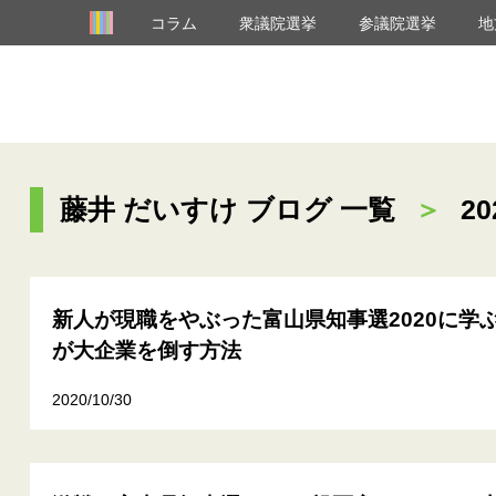
コラム
衆議院選挙
参議院選挙
地
藤井 だいすけ ブログ 一覧
＞
20
新人が現職をやぶった富山県知事選2020に学
が大企業を倒す方法
2020/10/30