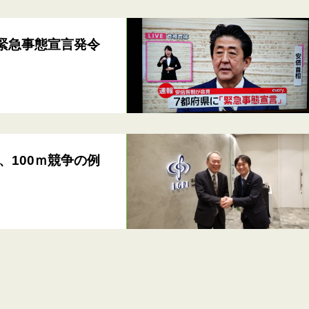
緊急事態宣言発令
100ｍ競争の例