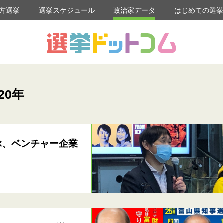
方選挙
選挙スケジュール
政治家データ
はじめての選
20年
ぶ、ベンチャー企業