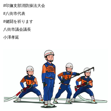
#印旛支部消防操法大会
#八街市代表
#健闘を祈ります
八街市議会議長
小澤孝延