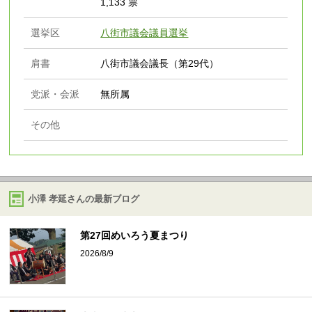
1,133 票
選挙区
八街市議会議員選挙
肩書
八街市議会議長（第29代）
党派・会派
無所属
その他
小澤 孝延さんの最新ブログ
第27回めいろう夏まつり⁡
2026/8/9