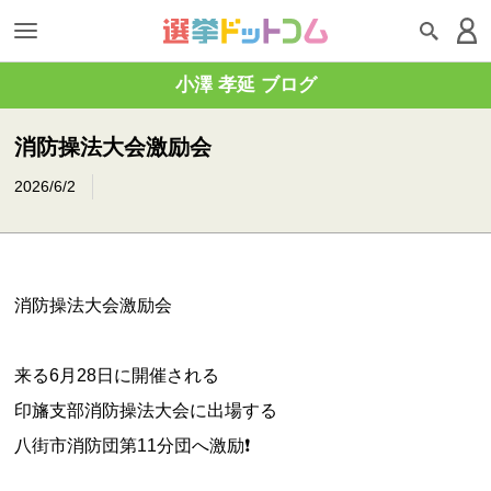
小澤 孝延 ブログ
消防操法大会激励会⁡
2026/6/2
消防操法大会激励会
⁡
来る6月28日に開催される
印旛支部消防操法大会に出場する
八街市消防団第11分団へ激励❗️
⁡