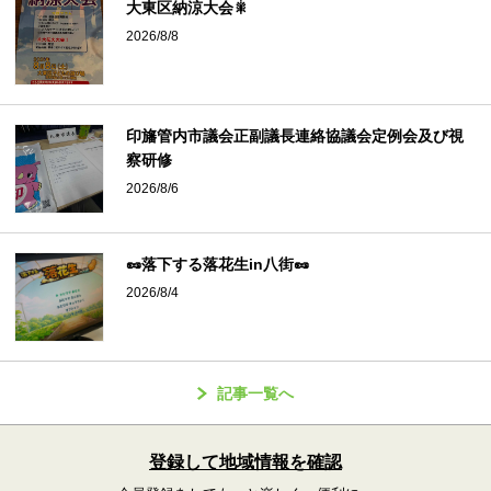
大東区納涼大会⁡🎇
2026/8/8
印旛管内市議会正副議長連絡協議会定例会及び視
察研修⁡
2026/8/6
🥜落下する落花生in八街🥜⁡
2026/8/4
記事一覧へ
登録して地域情報を確認