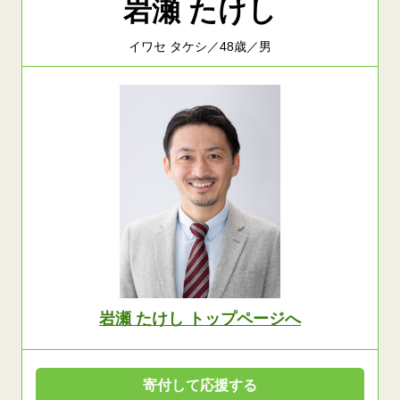
岩瀬 たけし
イワセ タケシ／48歳／男
岩瀬 たけし トップページへ
寄付して応援する