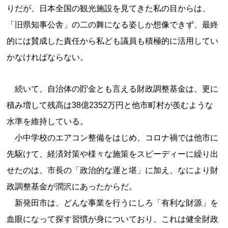
りだが、日本全国の観光施設を見てきた私の目からは、
「旧県知事公舎」の二の舞になる姿しか想像できず、最終
的には賛成した責任から私ども議員も積極的に活用してい
かなければならない。
続いて、自治体の貯金とも言える財政調整基金は、更に
積み増して残高は38億2352万円と他市町村が羨むような
水準を維持している。
小中学校のエアコン整備をはじめ、コロナ禍では他市に
先駆けて、経済対策や様々な施策をスピーディーに繰り出
せたのは、市長の「政治的な運と堪」に加え、なにより財
政調整基金が潤沢にあったからだ。
新発田市は、どんな事業を行うにしろ「有利な財源」を
血眼になって探す習慣が身についており、これは健全財政