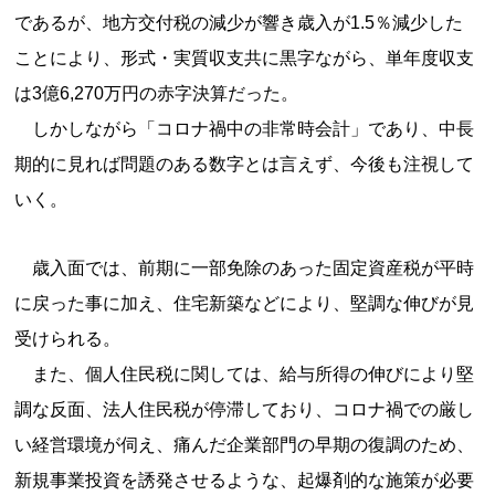
であるが、地方交付税の減少が響き歳入が1.5％減少した
ことにより、形式・実質収支共に黒字ながら、単年度収支
は3億6,270万円の赤字決算だった。
しかしながら「コロナ禍中の非常時会計」であり、中長
期的に見れば問題のある数字とは言えず、今後も注視して
いく。
歳入面では、前期に一部免除のあった固定資産税が平時
に戻った事に加え、住宅新築などにより、堅調な伸びが見
受けられる。
また、個人住民税に関しては、給与所得の伸びにより堅
調な反面、法人住民税が停滞しており、コロナ禍での厳し
い経営環境が伺え、痛んだ企業部門の早期の復調のため、
新規事業投資を誘発させるような、起爆剤的な施策が必要