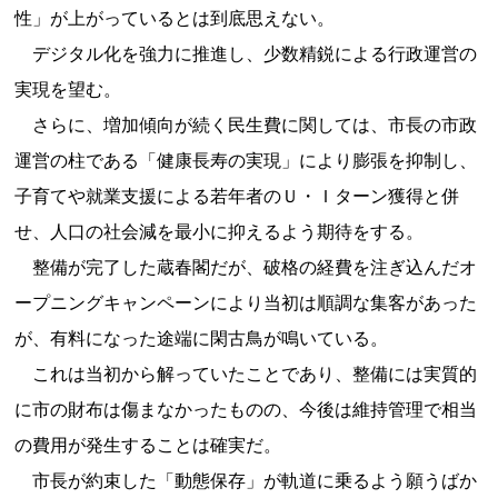
性」が上がっているとは到底思えない。
デジタル化を強力に推進し、少数精鋭による行政運営の
実現を望む。
さらに、増加傾向が続く民生費に関しては、市長の市政
運営の柱である「健康長寿の実現」により膨張を抑制し、
子育てや就業支援による若年者のＵ・Ｉターン獲得と併
せ、人口の社会減を最小に抑えるよう期待をする。
整備が完了した蔵春閣だが、破格の経費を注ぎ込んだオ
ープニングキャンペーンにより当初は順調な集客があった
が、有料になった途端に閑古鳥が鳴いている。
これは当初から解っていたことであり、整備には実質的
に市の財布は傷まなかったものの、今後は維持管理で相当
の費用が発生することは確実だ。
市長が約束した「動態保存」が軌道に乗るよう願うばか