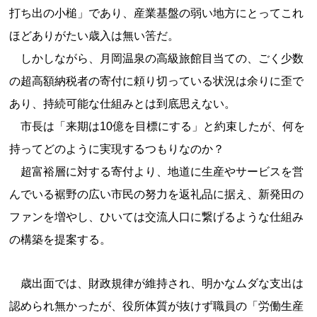
打ち出の小槌」であり、産業基盤の弱い地方にとってこれ
ほどありがたい歳入は無い筈だ。
しかしながら、月岡温泉の高級旅館目当ての、ごく少数
の超高額納税者の寄付に頼り切っている状況は余りに歪で
あり、持続可能な仕組みとは到底思えない。
市長は「来期は10億を目標にする」と約束したが、何を
持ってどのように実現するつもりなのか？
超富裕層に対する寄付より、地道に生産やサービスを営
んでいる裾野の広い市民の努力を返礼品に据え、新発田の
ファンを増やし、ひいては交流人口に繋げるような仕組み
の構築を提案する。
歳出面では、財政規律が維持され、明かなムダな支出は
認められ無かったが、役所体質が抜けず職員の「労働生産