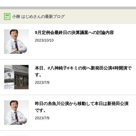
小柳 はじめさんの最新ブログ
9月定例会最終日の決算議案への討論内容
2023/10/10
本日、#八神純子#キミの街へ新発田公演4時開演で
す。
2023/7/9
昨日の糸魚川公演から移動して本日は新発田公演
です。
2023/7/9