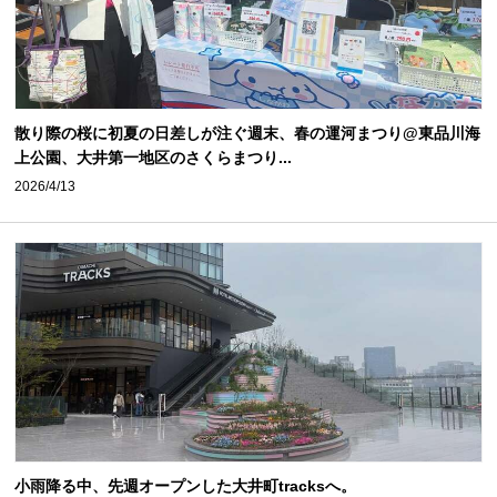
散り際の桜に初夏の日差しが注ぐ週末、春の運河まつり@東品川海
上公園、大井第一地区のさくらまつり...
2026/4/13
小雨降る中、先週オープンした大井町tracksへ。