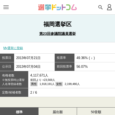
福岡選挙区
第23回参議院議員選挙
My選挙に登録
投票日
2013年07月21日
投票率
49.36% ( ↓ )
公示日
2013年07月04日
前回投票率
56.07%
4,117,671人
有権者数
※無投票時は選挙
前回より +23,569人
人名簿登録者数
男性
1,918,191人
女性
2,199,480人
定数/候補者数
2 / 6
標準
届出順
50音順