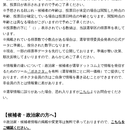
第、投票日が表示されますので予めご了承ください。
※予想される顔ぶれ・候補者の年齢は、投票日が未定の場合は閲覧した時点の
年齢、投票日が確定している場合は投票日時点の年齢となります。閲覧時点の
年齢とは異なる場合がございますので予めご了承ください。
※投票数の下に「（）」表示されている数値は、当該選挙区の得票率を表して
います。
※掲載されている得票数で小数点がある場合は、選挙管理委員会発表の公式デ
ータに準拠し、按分された数字になります。
※現在、一部の得票率データを先行して公開しております。準備が整い次第、
順次反映してまいりますので、あらかじめご了承ください。
※情報量の違いについて：政治家・候補者が選挙ドットコム上で情報を発信す
るためのツール
「ボネクタ」
を有料（選挙種別ごとに同一価格）でご提供して
おります。ボネクタ会員の方はご自身で情報を書き込むことができますので、
非会員の方とは情報量に差があります。
※選挙情報に誤りがあった場合、恐れ入りますが
こちら
よりお問合せくださ
い。
【候補者・政治家の方へ】
※政治家・候補者情報の掲載や変更等は無料で承っておりますので、
こちらを
ご確認ください。