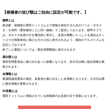
【候補者の並び順はご自由に設定が可能です。】
標準とは
政治家・候補者が選挙ドットコム上で情報を発信するためのツール「ボネク
タ」を有料（選挙種別ごとに同一価格）でご提供しております。標準タブで
は、ボネクタ会員の方を優先的に表示し、会員が複数いらっしゃる場合はネッ
ト上での情報発信に熱心な方が上位に表示されるよう、独自のアルゴリズムを
設定しております。
終了した選挙については、順次得票数順に表示されます。
届出順とは
選挙管理委員会に届け出があった順番になります。告示日以降に順次情報が更
新されます。
名簿順とは
衆議院議員選挙の場合、各政党が届け出をした名簿順となります。公示日以降
に順次情報が更新されます。
50音順とは
選挙ドットコムに登録されている候補者のお名前の五十音順になります。