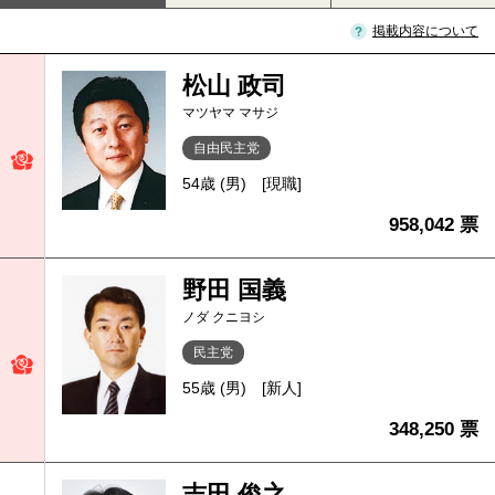
掲載内容について
松山 政司
マツヤマ マサジ
自由民主党
54歳 (男)
[現職]
958,042 票
野田 国義
ノダ クニヨシ
民主党
55歳 (男)
[新人]
348,250 票
吉田 俊之