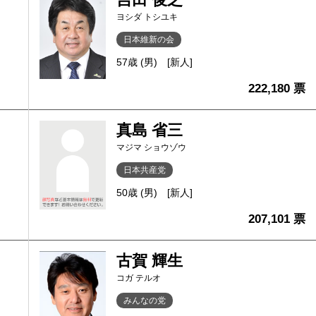
ヨシダ トシユキ
日本維新の会
57歳 (男)
[新人]
222,180 票
真島 省三
マジマ ショウゾウ
日本共産党
50歳 (男)
[新人]
207,101 票
古賀 輝生
コガ テルオ
みんなの党