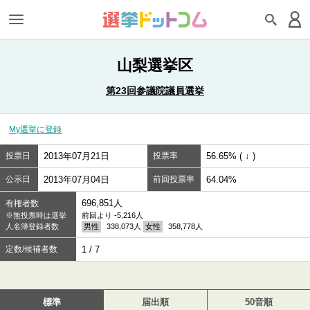
山梨選挙区
第23回参議院議員選挙
My選挙に登録
投票日
2013年07月21日
投票率
56.65% ( ↓ )
公示日
2013年07月04日
前回投票率
64.04%
696,851人
有権者数
※無投票時は選挙
前回より -5,216人
人名簿登録者数
男性
338,073人
女性
358,778人
定数/候補者数
1 / 7
標準
届出順
50音順