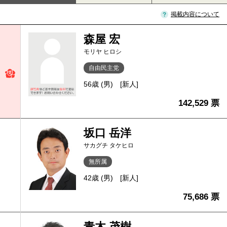
掲載内容について
森屋 宏
モリヤ ヒロシ
自由民主党
56歳 (男)
[新人]
142,529 票
坂口 岳洋
サカグチ タケヒロ
無所属
42歳 (男)
[新人]
75,686 票
青木 茂樹