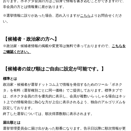
おります。ボネクタ会員の方はご自身で情報を書き込むことができますので、
非会員の方とは情報量に差があります。
※選挙情報に誤りがあった場合、恐れ入りますが
こちら
よりお問合せくださ
い。
【候補者・政治家の方へ】
※政治家・候補者情報の掲載や変更等は無料で承っておりますので、
こちらを
ご確認ください。
【候補者の並び順はご自由に設定が可能です。】
標準とは
政治家・候補者が選挙ドットコム上で情報を発信するためのツール「ボネク
タ」を有料（選挙種別ごとに同一価格）でご提供しております。標準タブで
は、ボネクタ会員の方を優先的に表示し、会員が複数いらっしゃる場合はネッ
ト上での情報発信に熱心な方が上位に表示されるよう、独自のアルゴリズムを
設定しております。
終了した選挙については、順次得票数順に表示されます。
届出順とは
選挙管理委員会に届け出があった順番になります。告示日以降に順次情報が更