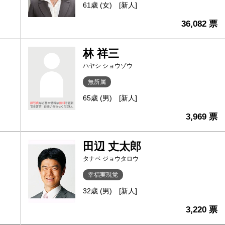
61歳 (女)
[新人]
36,082 票
林 祥三
ハヤシ ショウゾウ
無所属
65歳 (男)
[新人]
3,969 票
田辺 丈太郎
タナベ ジョウタロウ
幸福実現党
32歳 (男)
[新人]
3,220 票