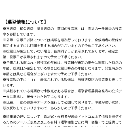
【選挙情報について】
※再選挙、補欠選挙、増員選挙の「前回の投票率」は、直近の一般選挙の投票
率を参照しています。
※公示・告示日以降については掲載を順次行っております。全候補者の登録が
確定するまでにお時間を要する場合がございますので予めご了承ください。
※投票日が確定していない場合、任期満了日が表示されております。確定次
第、投票日が表示されますので予めご了承ください。
※予想される顔ぶれ・候補者の年齢は、投票日が未定の場合は閲覧した時点の
年齢、投票日が確定している場合は投票日時点の年齢となります。閲覧時点の
年齢とは異なる場合がございますので予めご了承ください。
※投票数の下に「（）」表示されている数値は、当該選挙区の得票率を表して
います。
※掲載されている得票数で小数点がある場合は、選挙管理委員会発表の公式デ
ータに準拠し、按分された数字になります。
※現在、一部の得票率データを先行して公開しております。準備が整い次第、
順次反映してまいりますので、あらかじめご了承ください。
※情報量の違いについて：政治家・候補者が選挙ドットコム上で情報を発信す
るためのツール
「ボネクタ」
を有料（選挙種別ごとに同一価格）でご提供して