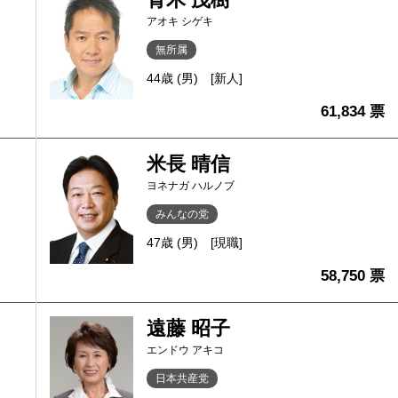
アオキ シゲキ
無所属
44歳 (男)
[新人]
61,834 票
米長 晴信
ヨネナガ ハルノブ
みんなの党
47歳 (男)
[現職]
58,750 票
遠藤 昭子
エンドウ アキコ
日本共産党