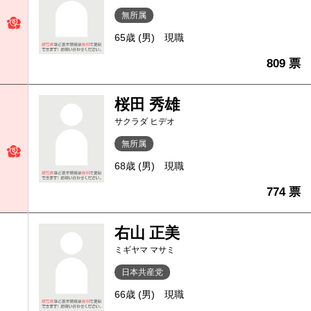
無所属
65歳 (男)
現職
809 票
桜田 秀雄
サクラダ ヒデオ
無所属
68歳 (男)
現職
774 票
右山 正美
ミギヤマ マサミ
日本共産党
66歳 (男)
現職