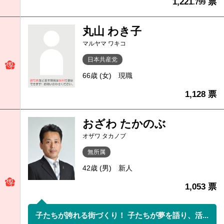
1,221
票
.799
丸山 わき子
マルヤマ ワキコ
日本共産党
66歳 (女)
現職
1,128 票
おざわ たかのぶ
オザワ タカノブ
無所属
42歳 (男)
新人
1,053 票
子たちが誇れる街づくり！ 子たちが夢を語り、活...