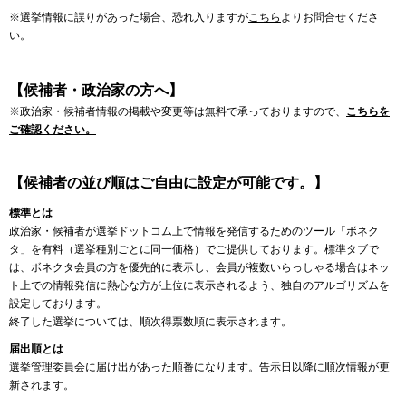
※選挙情報に誤りがあった場合、恐れ入りますが
こちら
よりお問合せくださ
い。
【候補者・政治家の方へ】
※政治家・候補者情報の掲載や変更等は無料で承っておりますので、
こちらを
ご確認ください。
【候補者の並び順はご自由に設定が可能です。】
標準とは
政治家・候補者が選挙ドットコム上で情報を発信するためのツール「ボネク
タ」を有料（選挙種別ごとに同一価格）でご提供しております。標準タブで
は、ボネクタ会員の方を優先的に表示し、会員が複数いらっしゃる場合はネッ
ト上での情報発信に熱心な方が上位に表示されるよう、独自のアルゴリズムを
設定しております。
終了した選挙については、順次得票数順に表示されます。
届出順とは
選挙管理委員会に届け出があった順番になります。告示日以降に順次情報が更
新されます。