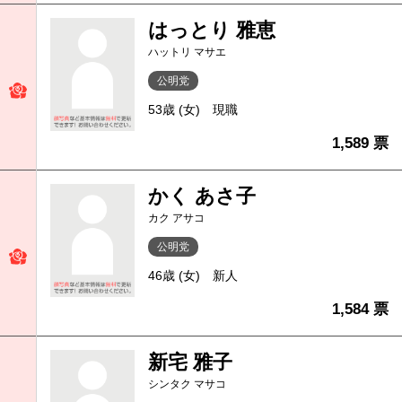
はっとり 雅恵
ハットリ マサエ
公明党
53歳 (女)
現職
1,589 票
かく あさ子
カク アサコ
公明党
46歳 (女)
新人
1,584 票
新宅 雅子
シンタク マサコ