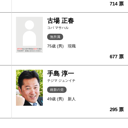
714 票
古場 正春
コバ マサハル
無所属
75歳 (男)
現職
677 票
手島 淳一
テジマ ジュンイチ
維新の党
49歳 (男)
新人
295 票