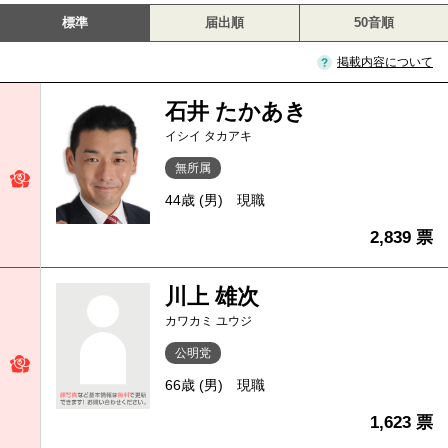
標準
届出順
50音順
掲載内容について
石井 たかあき
イシイ タカアキ
無所属
44歳 (男)
現職
2,839 票
川上 雄次
カワカミ ユウジ
公明党
66歳 (男)
現職
1,623 票