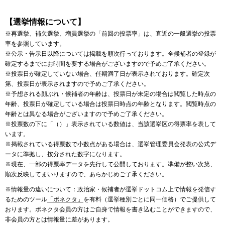
【選挙情報について】
※再選挙、補欠選挙、増員選挙の「前回の投票率」は、直近の一般選挙の投票
率を参照しています。
※公示・告示日以降については掲載を順次行っております。全候補者の登録が
確定するまでにお時間を要する場合がございますので予めご了承ください。
※投票日が確定していない場合、任期満了日が表示されております。確定次
第、投票日が表示されますので予めご了承ください。
※予想される顔ぶれ・候補者の年齢は、投票日が未定の場合は閲覧した時点の
年齢、投票日が確定している場合は投票日時点の年齢となります。閲覧時点の
年齢とは異なる場合がございますので予めご了承ください。
※投票数の下に「（）」表示されている数値は、当該選挙区の得票率を表して
います。
※掲載されている得票数で小数点がある場合は、選挙管理委員会発表の公式デ
ータに準拠し、按分された数字になります。
※現在、一部の得票率データを先行して公開しております。準備が整い次第、
順次反映してまいりますので、あらかじめご了承ください。
※情報量の違いについて：政治家・候補者が選挙ドットコム上で情報を発信す
るためのツール
「ボネクタ」
を有料（選挙種別ごとに同一価格）でご提供して
おります。ボネクタ会員の方はご自身で情報を書き込むことができますので、
非会員の方とは情報量に差があります。