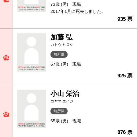
73歳 (男)
現職
2017年1月に死去しました。
935 票
加藤 弘
カトウ ヒロシ
無所属
67歳 (男)
現職
925 票
小山 栄治
コヤマ エイジ
無所属
65歳 (男)
現職
876 票