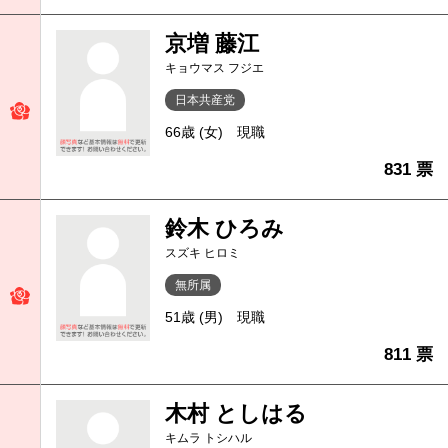
京増 藤江
キョウマス フジエ
日本共産党
66歳 (女)
現職
831 票
鈴木 ひろみ
スズキ ヒロミ
無所属
51歳 (男)
現職
811 票
木村 としはる
キムラ トシハル