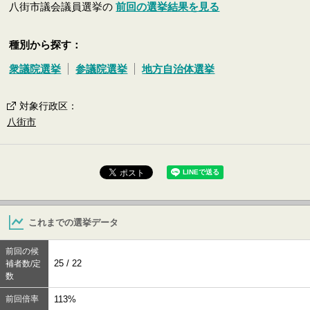
八街市議会議員選挙の
前回の選挙結果を見る
種別から探す：
衆議院選挙
参議院選挙
地方自治体選挙
対象行政区
：
八街市
これまでの選挙データ
前回の候
25 / 22
補者数/定
数
前回倍率
113%