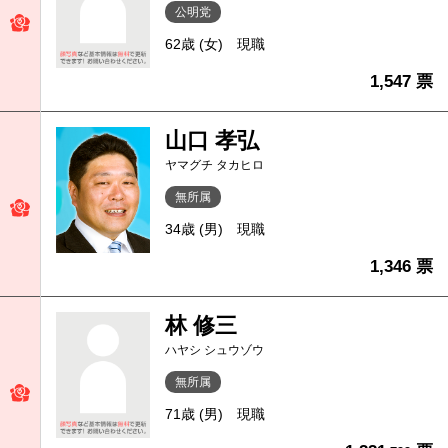
公明党
62歳 (女)
現職
1,547 票
山口 孝弘
ヤマグチ タカヒロ
無所属
34歳 (男)
現職
1,346 票
林 修三
ハヤシ シュウゾウ
無所属
71歳 (男)
現職