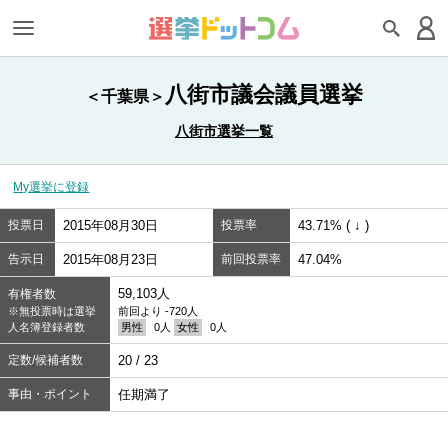
八街市議会議員選挙
＜千葉県＞
八街市選挙一覧
My選挙に登録
投票日
2015年08月30日
投票率
43.71% ( ↓ )
告示日
2015年08月23日
前回投票率
47.04%
59,103人
有権者数
※無投票時は選挙
前回より -720人
人名簿登録者数
男性
0人
女性
0人
定数/候補者数
20 / 23
事由・ポイント
任期満了