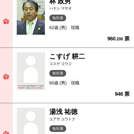
林 政男
ハヤシ マサオ
無所属
62歳 (男)
現職
960
票
.200
こすげ 耕二
コスゲ コウジ
無所属
60歳 (男)
現職
946 票
湯浅 祐徳
ユアサ ユウトク
無所属