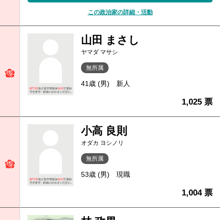
この政治家の詳細・活動
山田 まさし
ヤマダ マサシ
無所属
41歳 (男)
新人
1,025 票
小高 良則
オダカ ヨシノリ
無所属
53歳 (男)
現職
1,004 票