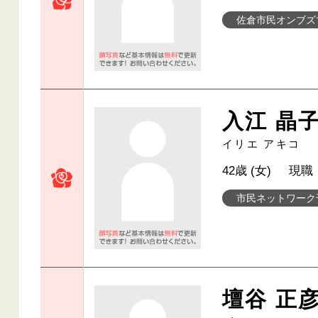
佐倉市民オンブズ
入江 晶
イリエ アキコ
42歳 (女)
現職
市民ネットワーク
壇谷 正