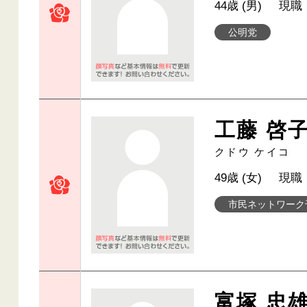
44歳 (男)
現職
公明党
工藤 啓
クドウ ケイコ
49歳 (女)
現職
市民ネットワーク
富塚 忠