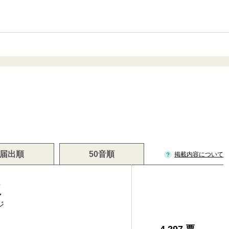
届出順
50音順
掲載内容について
次
ジ