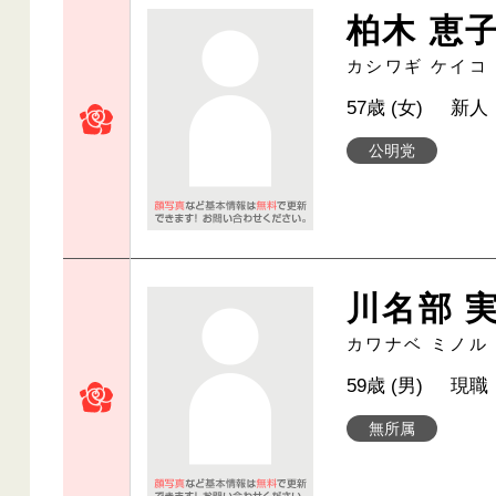
柏木 恵
カシワギ ケイコ
57歳 (女)
新人
公明党
川名部 
カワナベ ミノル
59歳 (男)
現職
無所属