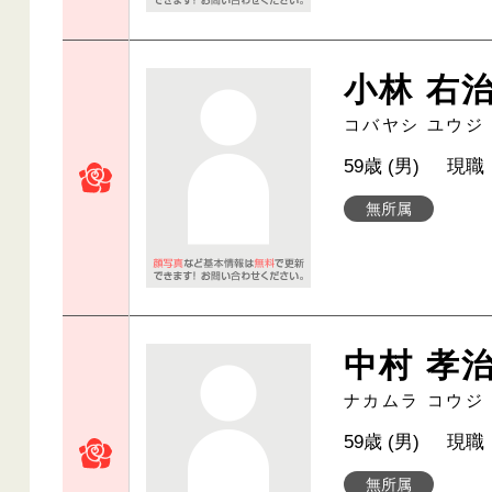
小林 右
コバヤシ ユウジ
59歳 (男)
現職
無所属
中村 孝
ナカムラ コウジ
59歳 (男)
現職
無所属