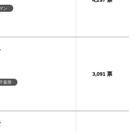
4,297 票
マン
子
3,091 票
千葉県
彦