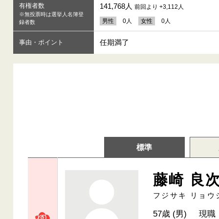
有権者数
141,768人
前回より +3,112人
※無投票時は選挙人名簿登
男性
0人
女性
0人
録者数
任期満了
事由・ポイント
標準
藤崎 良
フジサキ リョウ
57歳 (男)
現職