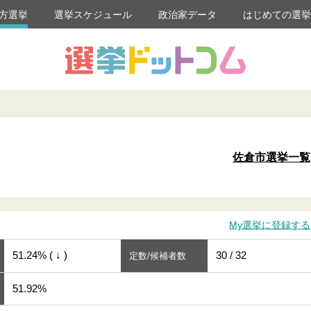
方選挙
選挙スケジュール
政治家データ
はじめての選
佐倉市選挙一覧
My選挙に登録する
51.24% ( ↓ )
30 / 32
定数/候補者数
51.92%