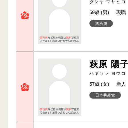
ダンヤ マサヒコ
59歳 (男)
現職
無所属
萩原 陽
ハギワラ ヨウコ
57歳 (女)
新人
日本共産党