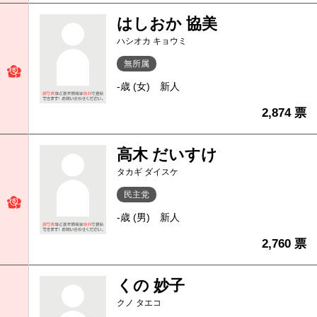
はしおか 協美
ハシオカ キョウミ
無所属
-歳 (女)
新人
2,874 票
高木 だいすけ
タカギ ダイスケ
民主党
-歳 (男)
新人
2,760 票
くの 妙子
クノ タエコ