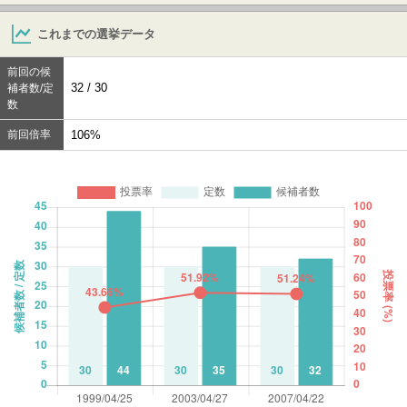
これまでの選挙データ
前回の候
32 / 30
補者数/定
数
前回倍率
106%