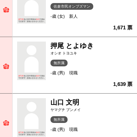
佐倉市民オンブズマン
-歳 (女)
新人
1,671 票
押尾 とよゆき
オシオ トヨユキ
無所属
-歳 (男)
現職
1,639 票
山口 文明
ヤマグチ ブンメイ
無所属
-歳 (男)
現職