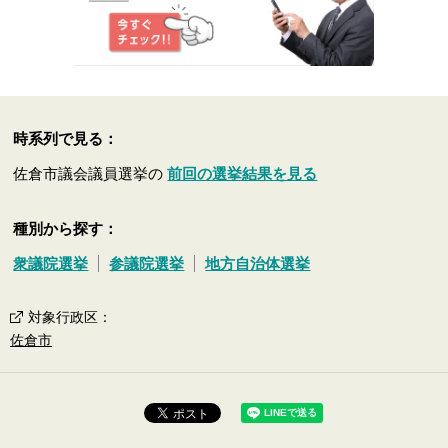
時系列で見る：
佐倉市議会議員選挙の
前回の選挙結果を見る
種別から探す：
衆議院選挙
参議院選挙
地方自治体選挙
対象行政区
：
佐倉市