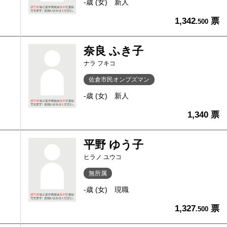
-歳 (女)
新人
1,342
票
.500
奈良 ふき子
ナラ フキコ
佐倉市民オンブズマン
-歳 (女)
新人
1,340 票
平野 ゆう子
ヒラノ ユウコ
無所属
-歳 (女)
現職
1,327
票
.500