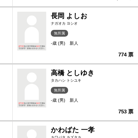
長岡 よしお
ナガオカ ヨシオ
無所属
-歳 (男)
新人
774 票
高橋 としゆき
タカハシ トシユキ
無所属
-歳 (男)
新人
753 票
かわばた 一孝
カワバタ カズタカ