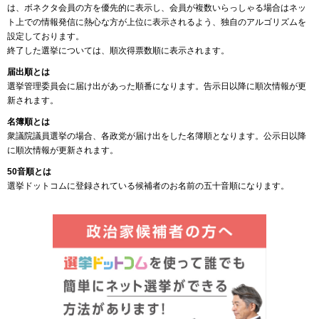
は、ボネクタ会員の方を優先的に表示し、会員が複数いらっしゃる場合はネッ
ト上での情報発信に熱心な方が上位に表示されるよう、独自のアルゴリズムを
設定しております。
終了した選挙については、順次得票数順に表示されます。
届出順とは
選挙管理委員会に届け出があった順番になります。告示日以降に順次情報が更
新されます。
名簿順とは
衆議院議員選挙の場合、各政党が届け出をした名簿順となります。公示日以降
に順次情報が更新されます。
50音順とは
選挙ドットコムに登録されている候補者のお名前の五十音順になります。