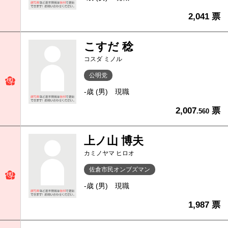
2,041 票
こすだ 稔
コスダ ミノル
公明党
-歳 (男)
現職
2,007
票
.560
上ノ山 博夫
カミノヤマ ヒロオ
佐倉市民オンブズマン
-歳 (男)
現職
1,987 票