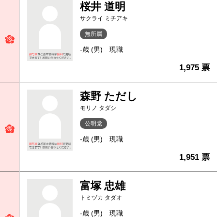
桜井 道明
サクライ ミチアキ
無所属
-歳 (男)
現職
1,975 票
森野 ただし
モリノ タダシ
公明党
-歳 (男)
現職
1,951 票
富塚 忠雄
トミヅカ タダオ
-歳 (男)
現職