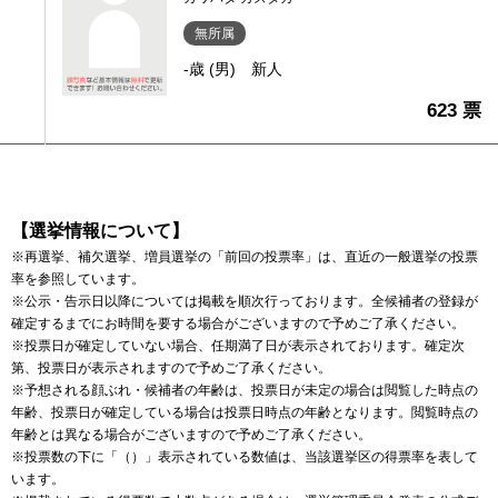
無所属
-歳 (男)
新人
623 票
【選挙情報について】
※再選挙、補欠選挙、増員選挙の「前回の投票率」は、直近の一般選挙の投票
率を参照しています。
※公示・告示日以降については掲載を順次行っております。全候補者の登録が
確定するまでにお時間を要する場合がございますので予めご了承ください。
※投票日が確定していない場合、任期満了日が表示されております。確定次
第、投票日が表示されますので予めご了承ください。
※予想される顔ぶれ・候補者の年齢は、投票日が未定の場合は閲覧した時点の
年齢、投票日が確定している場合は投票日時点の年齢となります。閲覧時点の
年齢とは異なる場合がございますので予めご了承ください。
※投票数の下に「（）」表示されている数値は、当該選挙区の得票率を表して
います。