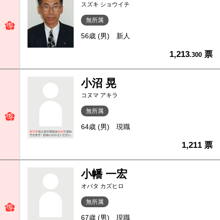
スズキ ショウイチ
無所属
56歳 (男)
新人
1,213
票
.300
小沼 晃
コヌマ アキラ
無所属
64歳 (男)
現職
1,211 票
小幡 一宏
オバタ カズヒロ
無所属
67歳 (男)
現職