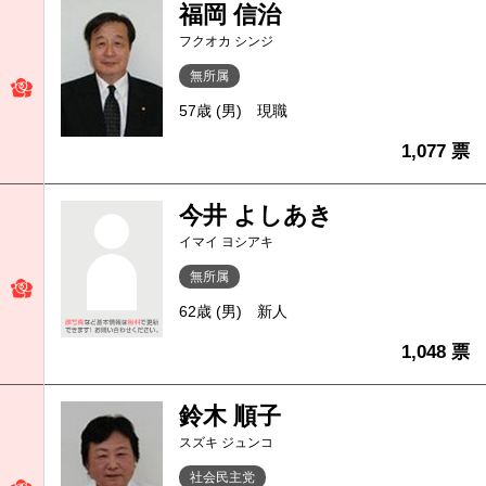
福岡 信治
フクオカ シンジ
無所属
57歳 (男)
現職
1,077 票
今井 よしあき
イマイ ヨシアキ
無所属
62歳 (男)
新人
1,048 票
鈴木 順子
スズキ ジュンコ
社会民主党