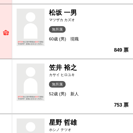
松坂 一男
マツザカ カズオ
無所属
60歳 (男)
現職
849 票
笠井 裕之
カサイ ヒロユキ
無所属
52歳 (男)
新人
753 票
星野 哲雄
ホシノ テツオ