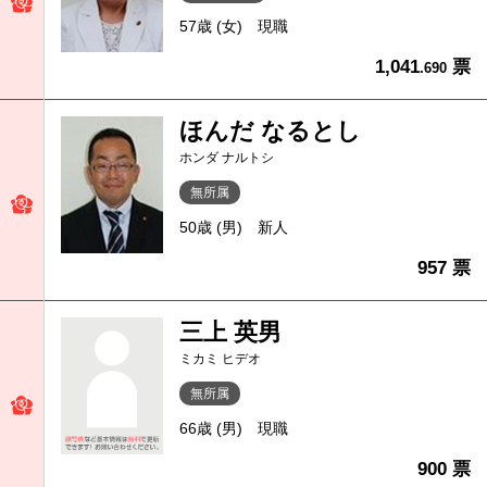
57歳 (女)
現職
1,041
票
.690
ほんだ なるとし
ホンダ ナルトシ
無所属
50歳 (男)
新人
957 票
三上 英男
ミカミ ヒデオ
無所属
66歳 (男)
現職
900 票