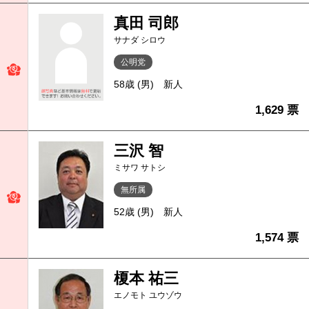
真田 司郎
サナダ シロウ
公明党
58歳 (男)
新人
1,629 票
三沢 智
ミサワ サトシ
無所属
52歳 (男)
新人
1,574 票
榎本 祐三
エノモト ユウゾウ