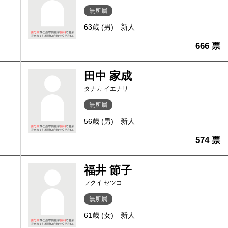
無所属
63歳 (男)
新人
666 票
田中 家成
タナカ イエナリ
無所属
56歳 (男)
新人
574 票
福井 節子
フクイ セツコ
無所属
61歳 (女)
新人