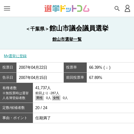
館山市議会議員選挙
＜千葉県＞
館山市選挙一覧
My選挙に登録
投票日
2007年04月22日
投票率
66.39% ( ↓ )
告示日
2007年04月15日
前回投票率
67.89%
41,737人
有権者数
※無投票時は選挙
前回より -287人
人名簿登録者数
男性
0人
女性
0人
定数/候補者数
20 / 24
事由・ポイント
任期満了