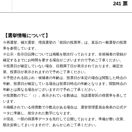
241 票
【選挙情報について】
※再選挙、補欠選挙、増員選挙の「前回の投票率」は、直近の一般選挙の投票
率を参照しています。
※公示・告示日以降については掲載を順次行っております。全候補者の登録が
確定するまでにお時間を要する場合がございますので予めご了承ください。
※投票日が確定していない場合、任期満了日が表示されております。確定次
第、投票日が表示されますので予めご了承ください。
※予想される顔ぶれ・候補者の年齢は、投票日が未定の場合は閲覧した時点の
年齢、投票日が確定している場合は投票日時点の年齢となります。閲覧時点の
年齢とは異なる場合がございますので予めご了承ください。
※投票数の下に「（）」表示されている数値は、当該選挙区の得票率を表して
います。
※掲載されている得票数で小数点がある場合は、選挙管理委員会発表の公式デ
ータに準拠し、按分された数字になります。
※現在、一部の得票率データを先行して公開しております。準備が整い次第、
順次反映してまいりますので、あらかじめご了承ください。