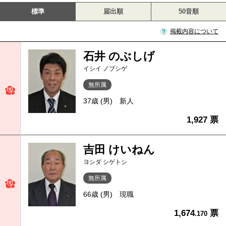
標準
届出順
50音順
掲載内容について
石井 のぶしげ
イシイ ノブシゲ
無所属
37歳 (男)
新人
1,927 票
吉田 けいねん
ヨシダ シゲトシ
無所属
66歳 (男)
現職
1,674
票
.170