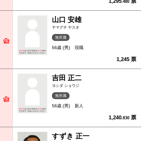
1,295
票
.480
山口 安雄
ヤマグチ ヤスオ
無所属
56歳 (男)
現職
1,245 票
吉田 正二
ヨシダ ショウジ
無所属
56歳 (男)
新人
1,240
票
.830
すずき 正一