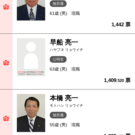
無所属
61歳 (男)
現職
1,442 票
早船 亮一
ハヤフネ リョウイチ
公明党
63歳 (男)
現職
1,409
票
.520
本橋 亮一
モトハシ リョウイチ
無所属
55歳 (男)
現職