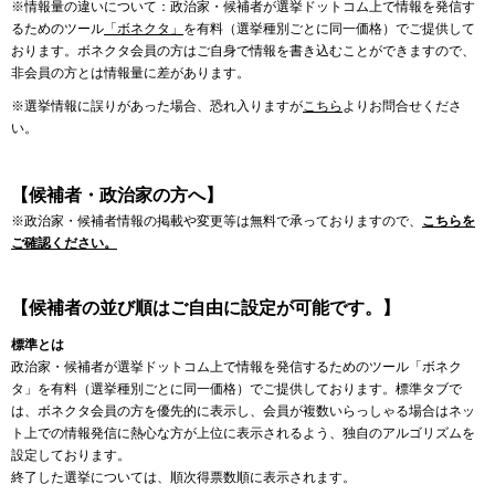
※情報量の違いについて：政治家・候補者が選挙ドットコム上で情報を発信す
るためのツール
「ボネクタ」
を有料（選挙種別ごとに同一価格）でご提供して
おります。ボネクタ会員の方はご自身で情報を書き込むことができますので、
非会員の方とは情報量に差があります。
※選挙情報に誤りがあった場合、恐れ入りますが
こちら
よりお問合せくださ
い。
【候補者・政治家の方へ】
※政治家・候補者情報の掲載や変更等は無料で承っておりますので、
こちらを
ご確認ください。
【候補者の並び順はご自由に設定が可能です。】
標準とは
政治家・候補者が選挙ドットコム上で情報を発信するためのツール「ボネク
タ」を有料（選挙種別ごとに同一価格）でご提供しております。標準タブで
は、ボネクタ会員の方を優先的に表示し、会員が複数いらっしゃる場合はネッ
ト上での情報発信に熱心な方が上位に表示されるよう、独自のアルゴリズムを
設定しております。
終了した選挙については、順次得票数順に表示されます。