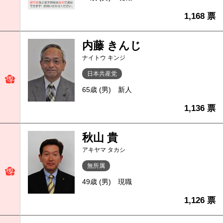
1,168 票
内藤 きんじ
ナイトウ キンジ
日本共産党
65歳 (男)
新人
1,136 票
秋山 貴
アキヤマ タカシ
無所属
49歳 (男)
現職
1,126 票