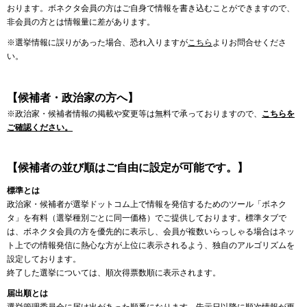
おります。ボネクタ会員の方はご自身で情報を書き込むことができますので、
非会員の方とは情報量に差があります。
※選挙情報に誤りがあった場合、恐れ入りますが
こちら
よりお問合せくださ
い。
【候補者・政治家の方へ】
※政治家・候補者情報の掲載や変更等は無料で承っておりますので、
こちらを
ご確認ください。
【候補者の並び順はご自由に設定が可能です。】
標準とは
政治家・候補者が選挙ドットコム上で情報を発信するためのツール「ボネク
タ」を有料（選挙種別ごとに同一価格）でご提供しております。標準タブで
は、ボネクタ会員の方を優先的に表示し、会員が複数いらっしゃる場合はネッ
ト上での情報発信に熱心な方が上位に表示されるよう、独自のアルゴリズムを
設定しております。
終了した選挙については、順次得票数順に表示されます。
届出順とは