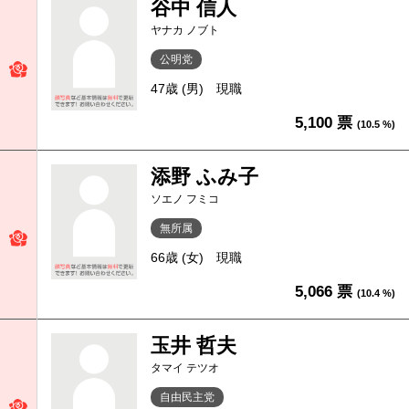
谷中 信人
ヤナカ ノブト
公明党
47歳 (男)
現職
5,100 票
(10.5 %)
添野 ふみ子
ソエノ フミコ
無所属
66歳 (女)
現職
5,066 票
(10.4 %)
玉井 哲夫
タマイ テツオ
自由民主党