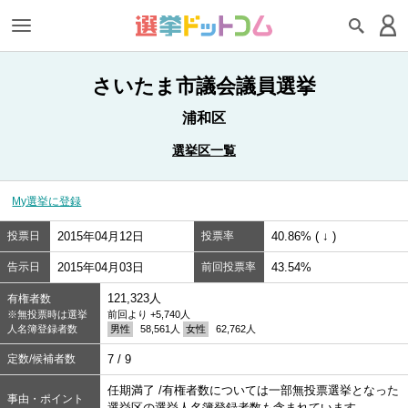
さいたま市議会議員選挙
浦和区
選挙区一覧
My選挙に登録
投票日
2015年04月12日
投票率
40.86% ( ↓ )
告示日
2015年04月03日
前回投票率
43.54%
121,323人
有権者数
※無投票時は選挙
前回より +5,740人
人名簿登録者数
男性
58,561人
女性
62,762人
定数/候補者数
7 / 9
任期満了 /有権者数については一部無投票選挙となった
事由・ポイント
選挙区の選挙人名簿登録者数も含まれています