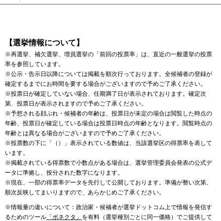
【選挙情報について】
※再選挙、補欠選挙、増員選挙の「前回の投票率」は、直近の一般選挙の投票
率を参照しています。
※公示・告示日以降については掲載を順次行っております。全候補者の登録が
確定するまでにお時間を要する場合がございますので予めご了承ください。
※投票日が確定していない場合、任期満了日が表示されております。確定次
第、投票日が表示されますので予めご了承ください。
※予想される顔ぶれ・候補者の年齢は、投票日が未定の場合は閲覧した時点の
年齢、投票日が確定している場合は投票日時点の年齢となります。閲覧時点の
年齢とは異なる場合がございますので予めご了承ください。
※投票数の下に「（）」表示されている数値は、当該選挙区の得票率を表して
います。
※掲載されている得票数で小数点がある場合は、選挙管理委員会発表の公式デ
ータに準拠し、按分された数字になります。
※現在、一部の得票率データを先行して公開しております。準備が整い次第、
順次反映してまいりますので、あらかじめご了承ください。
※情報量の違いについて：政治家・候補者が選挙ドットコム上で情報を発信す
るためのツール
「ボネクタ」
を有料（選挙種別ごとに同一価格）でご提供して