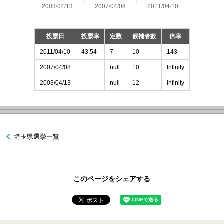
投票日
投票率
定数
候補者数
倍率
2011/04/10
43.54
7
10
143
2007/04/08
null
10
Infinity
2003/04/13
null
12
Infinity
埼玉県選挙一覧
このページをシェアする