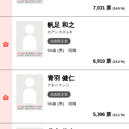
7,031 票
(14.5 %)
帆足 和之
ホアシ カズユキ
自由民主党
56歳 (男)
現職
6,910 票
(14.2 %)
青羽 健仁
アオバ ケンジ
自由民主党
56歳 (男)
現職
5,396 票
(11.1 %)