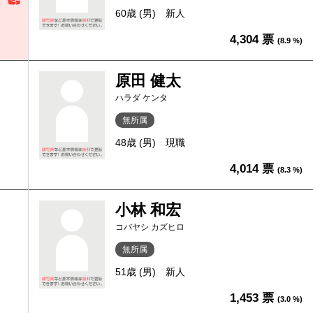
60歳 (男)
新人
4,304 票
(8.9 %)
原田 健太
ハラダ ケンタ
無所属
48歳 (男)
現職
4,014 票
(8.3 %)
小林 和宏
コバヤシ カズヒロ
無所属
51歳 (男)
新人
1,453 票
(3.0 %)