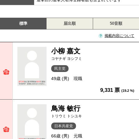
標準
届出順
50音順
掲載内容について
小柳 嘉文
コヤナギ ヨシフミ
民主党
49歳 (男)
現職
9,331 票
(19.2 %)
鳥海 敏行
トリウミ トシユキ
日本共産党
66歳 (男)
元職