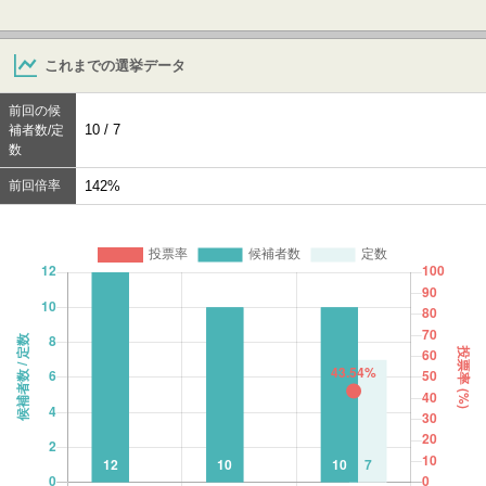
これまでの選挙データ
前回の候
10 / 7
補者数/定
数
前回倍率
142%