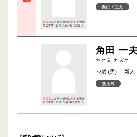
自由民主党
角田 一
カクタ カズオ
72歳 (男)
新人
無所属