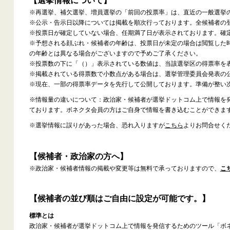
【選挙情報について】
※再選挙、補欠選挙、増員選挙の「前回の投票率」は、直近の一般選挙
※公示・告示日以降については掲載を順次行っております。全候補者の
※投票日が確定していない場合、任期満了日が表示されております。確
※予想される顔ぶれ・候補者の年齢は、投票日が未定の場合は閲覧した
の年齢とは異なる場合がございますので予めご了承ください。
※投票数の下に「（）」表示されている数値は、当該選挙区の得票率を
※掲載されている得票数で小数点がある場合は、選挙管理委員会発表の
※現在、一部の得票率データを先行して公開しております。準備が整い
※情報量の違いについて：政治家・候補者が選挙ドットコム上で情報を
ております。ボネクタ会員の方はご自身で情報を書き込むことができま
※選挙情報に誤りがあった場合、恐れ入りますが
こちら
よりお問合せく
【候補者・政治家の方へ】
※政治家・候補者情報の掲載や変更等は無料で承っておりますので、
こ
【候補者の並び順はご自由に設定が可能です。】
標準とは
政治家・候補者が選挙ドットコム上で情報を発信するためのツール「ボ