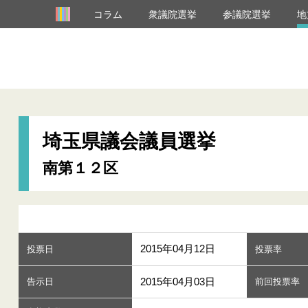
コラム
衆議院選挙
参議院選挙
地
埼玉県議会議員選挙
南第１２区
2015年04月12日
投票日
投票率
2015年04月03日
告示日
前回投票率