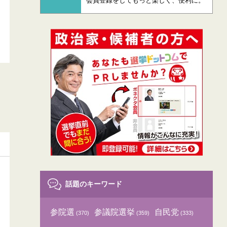
会員登録をしてもっと楽しく、便利に。
話題のキーワード
参院選
参議院選挙
自民党
(370)
(359)
(333)