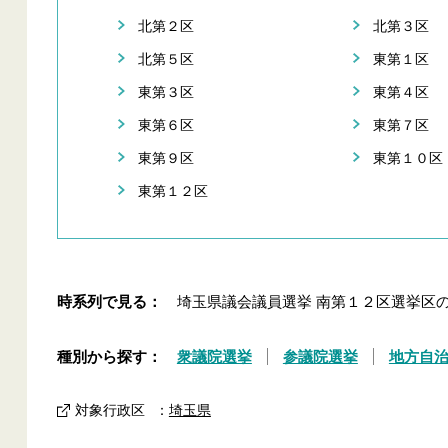
北第２区
北第３区
北第５区
東第１区
東第３区
東第４区
東第６区
東第７区
東第９区
東第１０区
東第１２区
時系列で見る：
埼玉県議会議員選挙 南第１２区選挙区
種別から探す：
衆議院選挙
参議院選挙
地方自
対象行政区
：
埼玉県