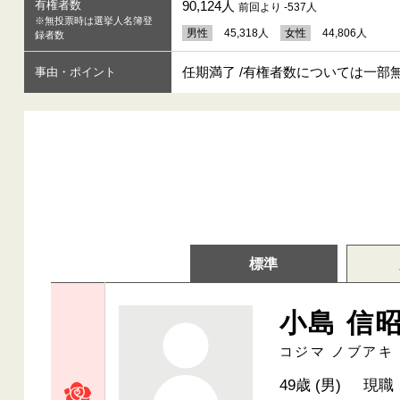
有権者数
90,124人
前回より -537人
※無投票時は選挙人名簿登
男性
45,318人
女性
44,806人
録者数
任期満了 /有権者数については一
事由・ポイント
標準
小島 信
コジマ ノブアキ
49歳 (男)
現職