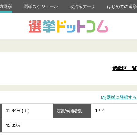
方選挙
選挙スケジュール
政治家データ
はじめての選
選挙区一覧
My選挙に登録する
41.94% ( ↓ )
1 / 2
定数/候補者数
45.99%