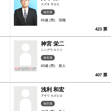
スズキ サカエ
無所属
65歳 (男)
現職
423 票
神宮 栄二
シングウ エイジ
無所属
60歳 (男)
新人
407 票
浅利 和宏
アサリ カズヒロ
無所属