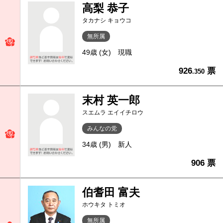
高梨 恭子
タカナシ キョウコ
無所属
49歳 (女)
現職
926
票
.350
末村 英一郎
スエムラ エイイチロウ
みんなの党
34歳 (男)
新人
906 票
伯耆田 富夫
ホウキタ トミオ
無所属