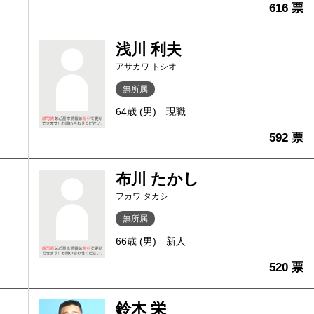
616 票
浅川 利夫
アサカワ トシオ
無所属
64歳 (男)
現職
592 票
布川 たかし
フカワ タカシ
無所属
66歳 (男)
新人
520 票
鈴木 栄