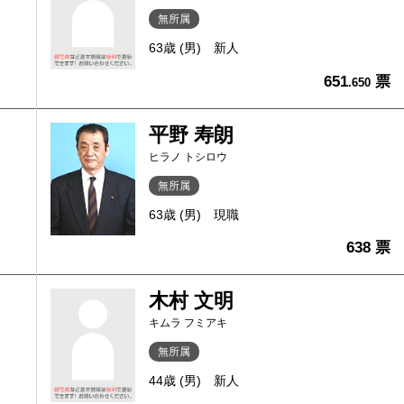
無所属
63歳 (男)
新人
651
票
.650
平野 寿朗
ヒラノ トシロウ
無所属
63歳 (男)
現職
638 票
木村 文明
キムラ フミアキ
無所属
44歳 (男)
新人