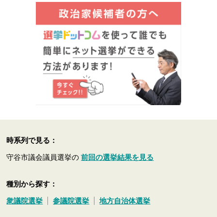
時系列で見る：
守谷市議会議員選挙の
前回の選挙結果を見る
種別から探す：
衆議院選挙
参議院選挙
地方自治体選挙