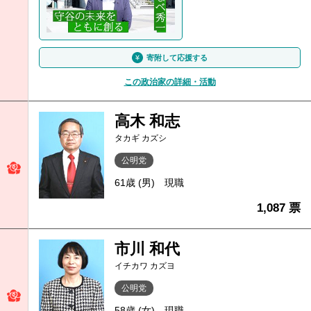
寄附して応援する
この政治家の詳細・活動
高木 和志
タカギ カズシ
公明党
61歳 (男)
現職
1,087 票
市川 和代
イチカワ カズヨ
公明党
58歳 (女)
現職