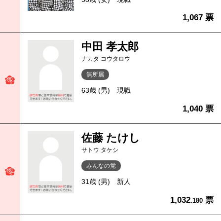
1,067 票
中田 孝太郎
ナカタ コウタロウ
無所属
63歳 (男)
現職
1,040 票
佐藤 たけし
サトウ タケシ
みんなの党
31歳 (男)
新人
1,032
票
.180