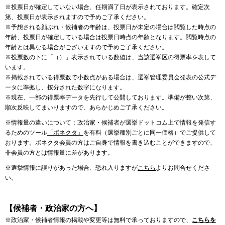
※投票日が確定していない場合、任期満了日が表示されております。確定次
第、投票日が表示されますので予めご了承ください。
※予想される顔ぶれ・候補者の年齢は、投票日が未定の場合は閲覧した時点の
年齢、投票日が確定している場合は投票日時点の年齢となります。閲覧時点の
年齢とは異なる場合がございますので予めご了承ください。
※投票数の下に「（）」表示されている数値は、当該選挙区の得票率を表して
います。
※掲載されている得票数で小数点がある場合は、選挙管理委員会発表の公式デ
ータに準拠し、按分された数字になります。
※現在、一部の得票率データを先行して公開しております。準備が整い次第、
順次反映してまいりますので、あらかじめご了承ください。
※情報量の違いについて：政治家・候補者が選挙ドットコム上で情報を発信す
るためのツール
「ボネクタ」
を有料（選挙種別ごとに同一価格）でご提供して
おります。ボネクタ会員の方はご自身で情報を書き込むことができますので、
非会員の方とは情報量に差があります。
※選挙情報に誤りがあった場合、恐れ入りますが
こちら
よりお問合せくださ
い。
【候補者・政治家の方へ】
※政治家・候補者情報の掲載や変更等は無料で承っておりますので、
こちらを