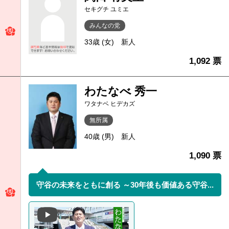
セキグチ ユミエ
みんなの党
33歳 (女)
新人
1,092 票
わたなべ 秀一
ワタナベ ヒデカズ
無所属
40歳 (男)
新人
1,090 票
守谷の未来をともに創る ～30年後も価値ある守谷...