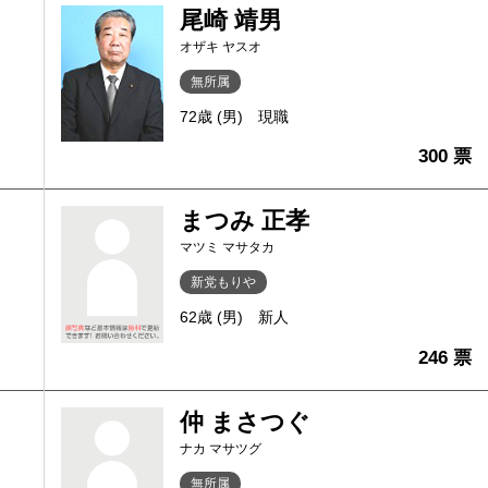
尾崎 靖男
オザキ ヤスオ
無所属
72歳 (男)
現職
300 票
まつみ 正孝
マツミ マサタカ
新党もりや
62歳 (男)
新人
246 票
仲 まさつぐ
ナカ マサツグ
無所属