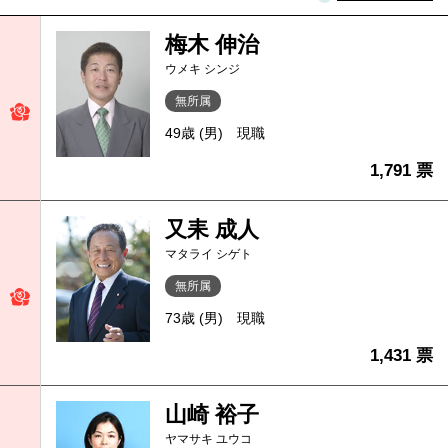
梅木 伸治
ウメキ シンジ
無所属
49歳 (男)
現職
1,791 票
又耒 成人
マタライ シゲト
無所属
73歳 (男)
現職
1,431 票
山崎 裕子
ヤマサキ ユウコ