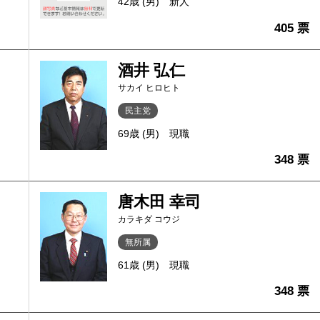
42歳 (男)
新人
405 票
酒井 弘仁
サカイ ヒロヒト
民主党
69歳 (男)
現職
348 票
唐木田 幸司
カラキダ コウジ
無所属
61歳 (男)
現職
348 票