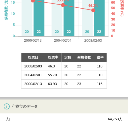
投票日
投票率
定数
候補者数
倍率
2008/02/03
46.3
20
22
110
2004/02/01
55.79
20
22
110
2000/02/13
63.93
20
23
115
守谷市のデータ
人口
64,753人