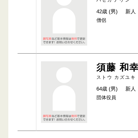
42歳 (男)
新人
僧侶
須藤 和
ストウ カズユキ
64歳 (男)
新人
団体役員