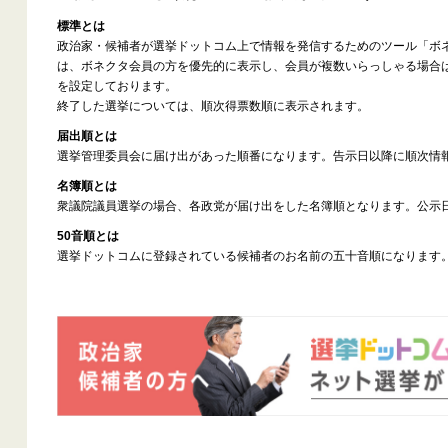
標準とは
政治家・候補者が選挙ドットコム上で情報を発信するためのツール「ボ
は、ボネクタ会員の方を優先的に表示し、会員が複数いらっしゃる場合
を設定しております。
終了した選挙については、順次得票数順に表示されます。
届出順とは
選挙管理委員会に届け出があった順番になります。告示日以降に順次情
名簿順とは
衆議院議員選挙の場合、各政党が届け出をした名簿順となります。公示
50音順とは
選挙ドットコムに登録されている候補者のお名前の五十音順になります