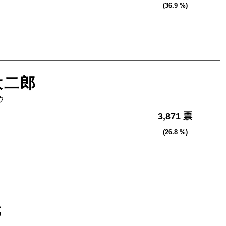
(36.9 %)
大二郎
ウ
3,871 票
(26.8 %)
元