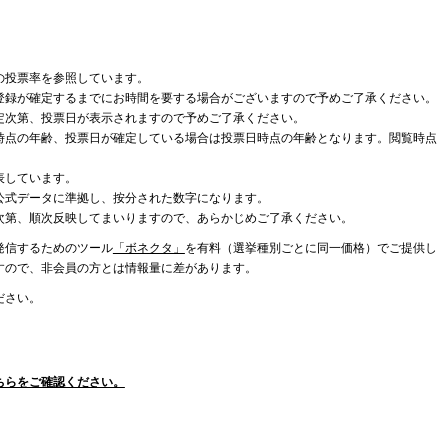
の投票率を参照しています。
登録が確定するまでにお時間を要する場合がございますので予めご了承ください。
定次第、投票日が表示されますので予めご了承ください。
時点の年齢、投票日が確定している場合は投票日時点の年齢となります。閲覧時点
表しています。
公式データに準拠し、按分された数字になります。
次第、順次反映してまいりますので、あらかじめご了承ください。
発信するためのツール
「ボネクタ」
を有料（選挙種別ごとに同一価格）でご提供し
すので、非会員の方とは情報量に差があります。
ださい。
ちらをご確認ください。