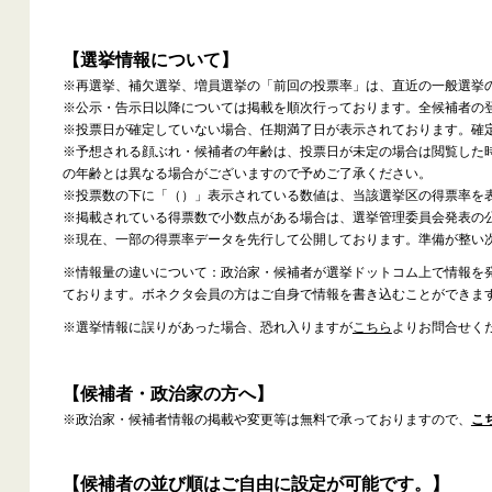
【選挙情報について】
※再選挙、補欠選挙、増員選挙の「前回の投票率」は、直近の一般選挙
※公示・告示日以降については掲載を順次行っております。全候補者の
※投票日が確定していない場合、任期満了日が表示されております。確
※予想される顔ぶれ・候補者の年齢は、投票日が未定の場合は閲覧した
の年齢とは異なる場合がございますので予めご了承ください。
※投票数の下に「（）」表示されている数値は、当該選挙区の得票率を
※掲載されている得票数で小数点がある場合は、選挙管理委員会発表の
※現在、一部の得票率データを先行して公開しております。準備が整い
※情報量の違いについて：政治家・候補者が選挙ドットコム上で情報を
ております。ボネクタ会員の方はご自身で情報を書き込むことができま
※選挙情報に誤りがあった場合、恐れ入りますが
こちら
よりお問合せく
【候補者・政治家の方へ】
※政治家・候補者情報の掲載や変更等は無料で承っておりますので、
こ
【候補者の並び順はご自由に設定が可能です。】