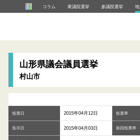
コラム
衆議院選挙
参議院選挙
地
山形県議会議員選挙
村山市
2015年04月12日
投票日
投票率
2015年04月03日
告示日
前回投票率