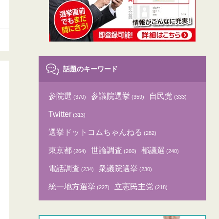
話題のキーワード
参院選
参議院選挙
自民党
(370)
(359)
(333)
Twitter
(313)
選挙ドットコムちゃんねる
(282)
東京都
世論調査
都議選
(264)
(260)
(240)
電話調査
衆議院選挙
(234)
(230)
統一地方選挙
立憲民主党
(227)
(218)