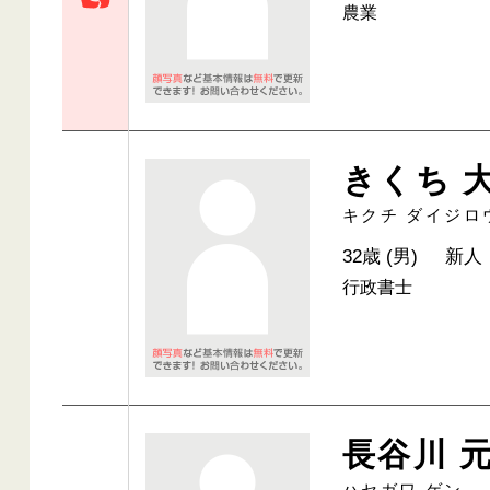
農業
きくち 
キクチ ダイジロ
32歳 (男)
新人
行政書士
長谷川 
ハセガワ ゲン