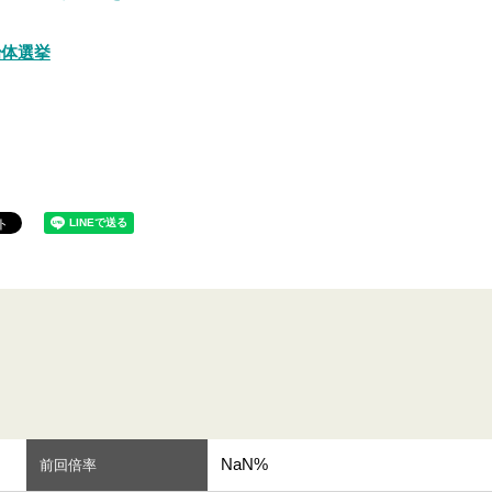
治体選挙
NaN%
前回倍率