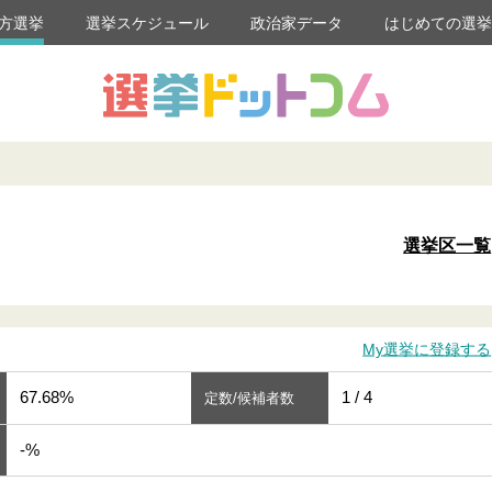
方選挙
選挙スケジュール
政治家データ
はじめての選
選挙区一覧
My選挙に登録する
67.68%
1 / 4
定数/候補者数
-%