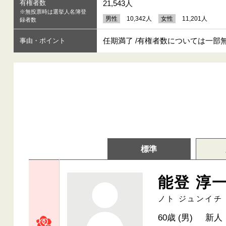
有権者数
21,543人
※無投票時は選挙人名簿登
男性
10,342人
女性
11,201人
録者数
任期満了 /有権者数については一
事由・ポイント
標準
能登 淳
ノト ジュンイチ
60歳 (男)
新人