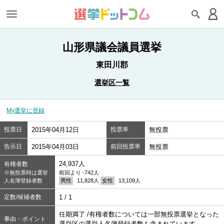
山形県議会議員選挙
東田川郡
選挙区一覧
My選挙に登録
投票日
2015年04月12日
投票率
無投票
告示日
2015年04月03日
前回投票率
無投票
24,937人
有権者数
※無投票時は選挙
前回より -742人
人名簿登録者数
男性
11,828人
女性
13,109人
定数/候補者数
1 / 1
任期満了 /有権者数については一部無投票選挙となった
事由・ポイント
選挙区の選挙人名簿登録者数も含まれています