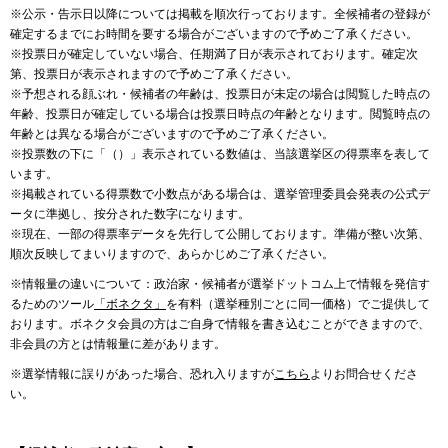
※公示・告示日以降については掲載を順次行っております。全候補者の登録が
確定するまでにお時間を要する場合がございますので予めご了承ください。
※投票日が確定していない場合、任期満了日が表示されております。確定次
第、投票日が表示されますので予めご了承ください。
※予想される顔ぶれ・候補者の年齢は、投票日が未定の場合は閲覧した時点の
年齢、投票日が確定している場合は投票日時点の年齢となります。閲覧時点の
年齢とは異なる場合がございますので予めご了承ください。
※投票数の下に「（）」表示されている数値は、当該選挙区の得票率を表して
います。
※掲載されている得票数で小数点がある場合は、選挙管理委員会発表の公式デ
ータに準拠し、按分された数字になります。
※現在、一部の得票率データを先行して公開しております。準備が整い次第、
順次反映してまいりますので、あらかじめご了承ください。
※情報量の違いについて：政治家・候補者が選挙ドットコム上で情報を発信す
るためのツール
「ボネクタ」
を有料（選挙種別ごとに同一価格）でご提供して
おります。ボネクタ会員の方はご自身で情報を書き込むことができますので、
非会員の方とは情報量に差があります。
※選挙情報に誤りがあった場合、恐れ入りますが
こちら
よりお問合せくださ
い。