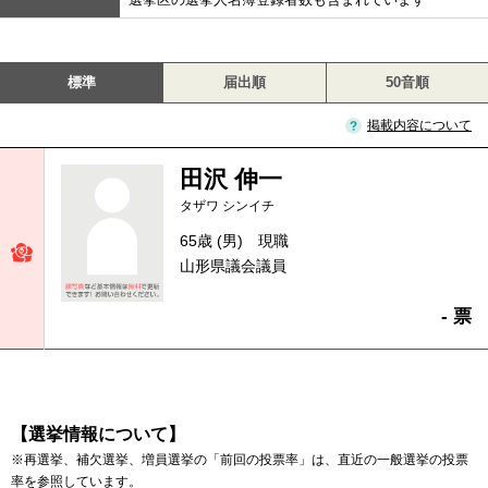
標準
届出順
50音順
掲載内容について
田沢 伸一
タザワ シンイチ
65歳 (男)
現職
山形県議会議員
- 票
【選挙情報について】
※再選挙、補欠選挙、増員選挙の「前回の投票率」は、直近の一般選挙の投票
率を参照しています。