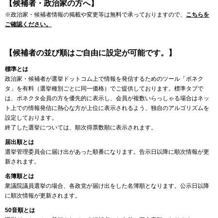
【候補者・政治家の方へ】
※政治家・候補者情報の掲載や変更等は無料で承っておりますので、
こちらを
ご確認ください。
【候補者の並び順はご自由に設定が可能です。】
標準とは
政治家・候補者が選挙ドットコム上で情報を発信するためのツール「ボネク
タ」を有料（選挙種別ごとに同一価格）でご提供しております。標準タブで
は、ボネクタ会員の方を優先的に表示し、会員が複数いらっしゃる場合はネッ
ト上での情報発信に熱心な方が上位に表示されるよう、独自のアルゴリズムを
設定しております。
終了した選挙については、順次得票数順に表示されます。
届出順とは
選挙管理委員会に届け出があった順番になります。告示日以降に順次情報が更
新されます。
名簿順とは
衆議院議員選挙の場合、各政党が届け出をした名簿順となります。公示日以降
に順次情報が更新されます。
50音順とは