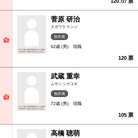
120
票
.727
菅原 研治
スガワラ ケンジ
無所属
62歳 (男)
現職
120 票
武蔵 重幸
ムサシ シゲユキ
無所属
72歳 (男)
現職
105 票
高橋 聴萌