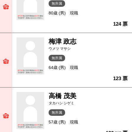
無所属
80歳 (男)
現職
124 票
梅津 政志
ウメツ マサシ
無所属
64歳 (男)
現職
123 票
高橋 茂美
タカハシ シゲミ
無所属
57歳 (男)
現職