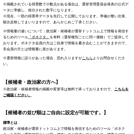
※掲載されている得票数で小数点がある場合は、選挙管理委員会発表の公式デ
ータに準拠し、按分された数字になります。
※現在、一部の得票率データを先行して公開しております。準備が整い次第、
順次反映してまいりますので、あらかじめご了承ください。
※情報量の違いについて：政治家・候補者が選挙ドットコム上で情報を発信す
るためのツール
「ボネクタ」
を有料（選挙種別ごとに同一価格）でご提供して
おります。ボネクタ会員の方はご自身で情報を書き込むことができますので、
非会員の方とは情報量に差があります。
※選挙情報に誤りがあった場合、恐れ入りますが
こちら
よりお問合せくださ
い。
【候補者・政治家の方へ】
※政治家・候補者情報の掲載や変更等は無料で承っておりますので、
こちらを
ご確認ください。
【候補者の並び順はご自由に設定が可能です。】
標準とは
政治家・候補者が選挙ドットコム上で情報を発信するためのツール「ボネク