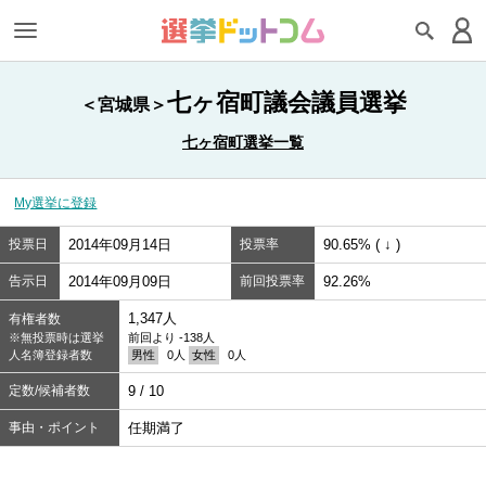
七ヶ宿町議会議員選挙
＜宮城県＞
七ヶ宿町選挙一覧
My選挙に登録
投票日
2014年09月14日
投票率
90.65% ( ↓ )
告示日
2014年09月09日
前回投票率
92.26%
1,347人
有権者数
※無投票時は選挙
前回より -138人
人名簿登録者数
男性
0人
女性
0人
定数/候補者数
9 / 10
事由・ポイント
任期満了