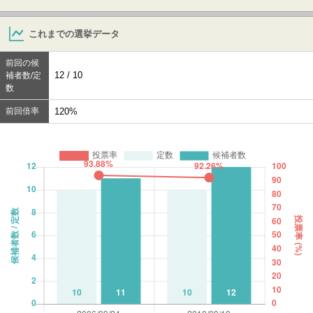
これまでの選挙データ
前回の候
12 / 10
補者数/定
数
前回倍率
120%