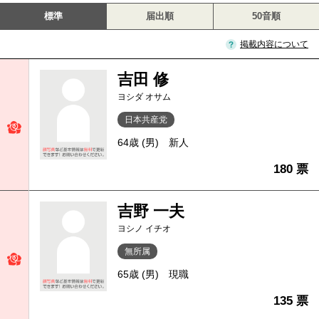
標準
届出順
50音順
掲載内容について
吉田 修
ヨシダ オサム
日本共産党
64歳 (男)
新人
180 票
吉野 一夫
ヨシノ イチオ
無所属
65歳 (男)
現職
135 票