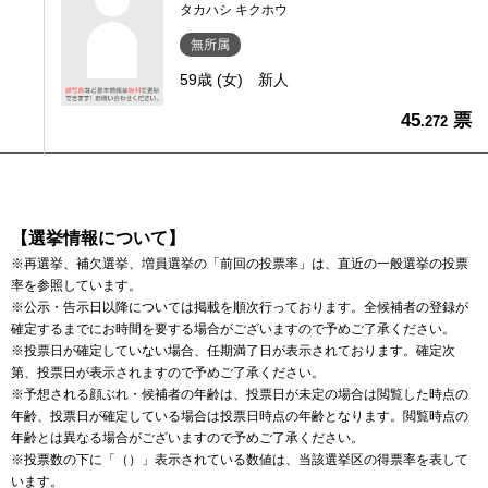
タカハシ キクホウ
無所属
59歳 (女)
新人
45
票
.272
【選挙情報について】
※再選挙、補欠選挙、増員選挙の「前回の投票率」は、直近の一般選挙の投票
率を参照しています。
※公示・告示日以降については掲載を順次行っております。全候補者の登録が
確定するまでにお時間を要する場合がございますので予めご了承ください。
※投票日が確定していない場合、任期満了日が表示されております。確定次
第、投票日が表示されますので予めご了承ください。
※予想される顔ぶれ・候補者の年齢は、投票日が未定の場合は閲覧した時点の
年齢、投票日が確定している場合は投票日時点の年齢となります。閲覧時点の
年齢とは異なる場合がございますので予めご了承ください。
※投票数の下に「（）」表示されている数値は、当該選挙区の得票率を表して
います。