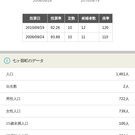
投票日
投票率
定数
候補者数
倍率
2010/09/19
92.26
10
12
120
2006/09/24
93.88
10
11
110
七ヶ宿町のデータ
人口
1,461人
出生数
2人
男性人口
722人
女性人口
739人
15歳未満人口
100人