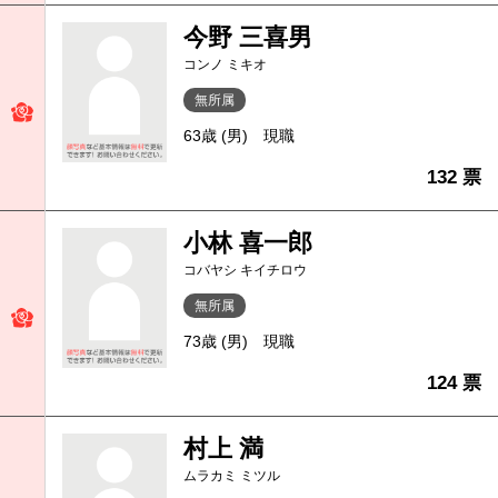
今野 三喜男
コンノ ミキオ
無所属
63歳 (男)
現職
132 票
小林 喜一郎
コバヤシ キイチロウ
無所属
73歳 (男)
現職
124 票
村上 満
ムラカミ ミツル