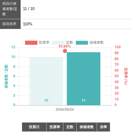
前回の候
11 / 10
補者数/定
数
前回倍率
110%
投票日
投票率
定数
候補者数
倍率