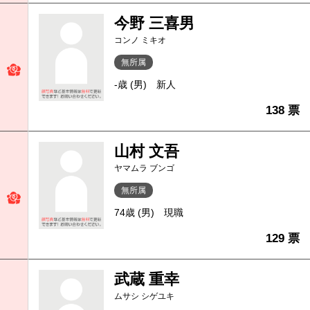
今野 三喜男
コンノ ミキオ
無所属
-歳 (男)
新人
138 票
山村 文吾
ヤマムラ ブンゴ
無所属
74歳 (男)
現職
129 票
武蔵 重幸
ムサシ シゲユキ