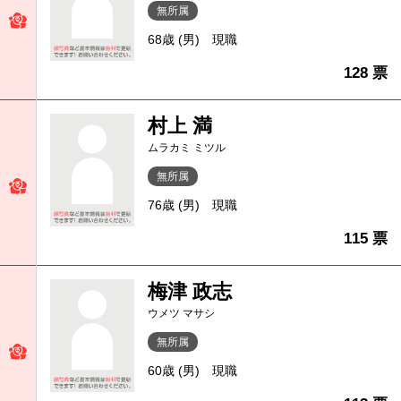
無所属
68歳 (男)
現職
128 票
村上 満
ムラカミ ミツル
無所属
76歳 (男)
現職
115 票
梅津 政志
ウメツ マサシ
無所属
60歳 (男)
現職