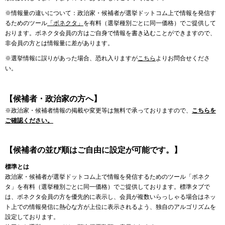
※情報量の違いについて：政治家・候補者が選挙ドットコム上で情報を発信す
るためのツール
「ボネクタ」
を有料（選挙種別ごとに同一価格）でご提供して
おります。ボネクタ会員の方はご自身で情報を書き込むことができますので、
非会員の方とは情報量に差があります。
※選挙情報に誤りがあった場合、恐れ入りますが
こちら
よりお問合せくださ
い。
【候補者・政治家の方へ】
※政治家・候補者情報の掲載や変更等は無料で承っておりますので、
こちらを
ご確認ください。
【候補者の並び順はご自由に設定が可能です。】
標準とは
政治家・候補者が選挙ドットコム上で情報を発信するためのツール「ボネク
タ」を有料（選挙種別ごとに同一価格）でご提供しております。標準タブで
は、ボネクタ会員の方を優先的に表示し、会員が複数いらっしゃる場合はネッ
ト上での情報発信に熱心な方が上位に表示されるよう、独自のアルゴリズムを
設定しております。