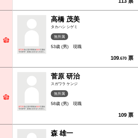
113 票
高橋 茂美
タカハシ シゲミ
無所属
53歳 (男)
現職
109
票
.670
菅原 研治
スガワラ ケンジ
無所属
58歳 (男)
現職
109 票
森 雄一