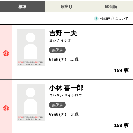
標準
届出順
50音順
掲載内容について
吉野 一夫
ヨシノ イチオ
無所属
61歳 (男)
現職
159 票
小林 喜一郎
コバヤシ キイチロウ
無所属
69歳 (男)
元職
158 票