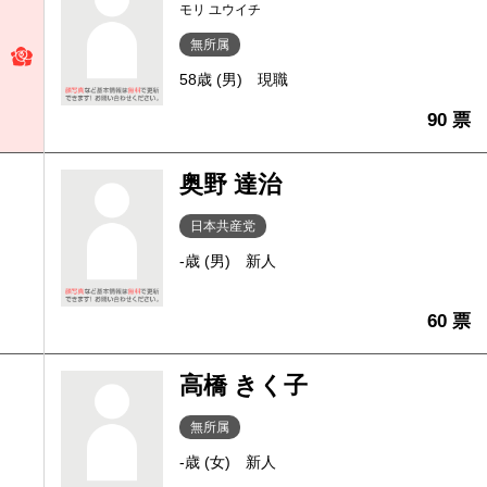
モリ ユウイチ
無所属
58歳 (男)
現職
90 票
奥野 達治
日本共産党
-歳 (男)
新人
60 票
高橋 きく子
無所属
-歳 (女)
新人