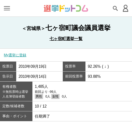
七ヶ宿町議会議員選挙
＜宮城県＞
七ヶ宿町選挙一覧
My選挙に登録
投票日
2010年09月19日
投票率
92.26% ( ↓ )
告示日
2010年09月14日
前回投票率
93.88%
1,485人
有権者数
※無投票時は選挙
前回より -99人
人名簿登録者数
男性
0人
女性
0人
定数/候補者数
10 / 12
事由・ポイント
任期満了