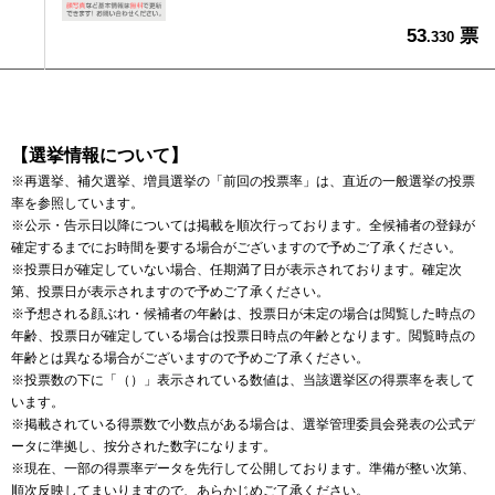
53
票
.330
【選挙情報について】
※再選挙、補欠選挙、増員選挙の「前回の投票率」は、直近の一般選挙の投票
率を参照しています。
※公示・告示日以降については掲載を順次行っております。全候補者の登録が
確定するまでにお時間を要する場合がございますので予めご了承ください。
※投票日が確定していない場合、任期満了日が表示されております。確定次
第、投票日が表示されますので予めご了承ください。
※予想される顔ぶれ・候補者の年齢は、投票日が未定の場合は閲覧した時点の
年齢、投票日が確定している場合は投票日時点の年齢となります。閲覧時点の
年齢とは異なる場合がございますので予めご了承ください。
※投票数の下に「（）」表示されている数値は、当該選挙区の得票率を表して
います。
※掲載されている得票数で小数点がある場合は、選挙管理委員会発表の公式デ
ータに準拠し、按分された数字になります。
※現在、一部の得票率データを先行して公開しております。準備が整い次第、
順次反映してまいりますので、あらかじめご了承ください。