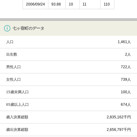
2006/09/24
93.88
10
11
110
七ヶ宿町のデータ
人口
1,461人
出生数
2人
男性人口
722人
女性人口
739人
15歳未満人口
100人
65歳以上人口
674人
歳入決算総額
2,835,162千円
歳出決算総額
2,656,797千円