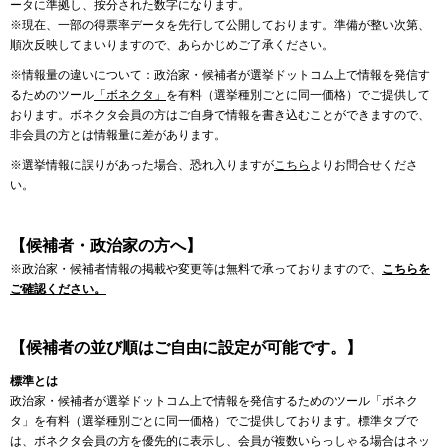
ータに準拠し、按分された数字になります。
※現在、一部の得票率データを先行して公開しております。準備が整い次第、
順次反映してまいりますので、あらかじめご了承ください。
※情報量の違いについて：政治家・候補者が選挙ドットコム上で情報を発信す
るためのツール
「ボネクタ」
を有料（選挙種別ごとに同一価格）でご提供して
おります。ボネクタ会員の方はご自身で情報を書き込むことができますので、
非会員の方とは情報量に差があります。
※選挙情報に誤りがあった場合、恐れ入りますが
こちら
よりお問合せくださ
い。
【候補者・政治家の方へ】
※政治家・候補者情報の掲載や変更等は無料で承っておりますので、
こちらを
ご確認ください。
【候補者の並び順はご自由に設定が可能です。】
標準とは
政治家・候補者が選挙ドットコム上で情報を発信するためのツール「ボネク
タ」を有料（選挙種別ごとに同一価格）でご提供しております。標準タブで
は、ボネクタ会員の方を優先的に表示し、会員が複数いらっしゃる場合はネッ