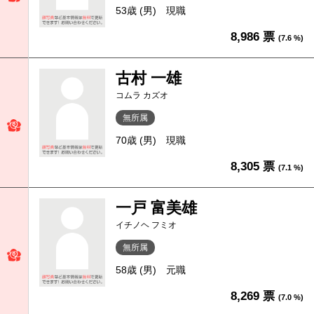
53歳 (男)
現職
8,986 票
(7.6 %)
古村 一雄
コムラ カズオ
無所属
70歳 (男)
現職
8,305 票
(7.1 %)
一戸 富美雄
イチノヘ フミオ
無所属
58歳 (男)
元職
8,269 票
(7.0 %)