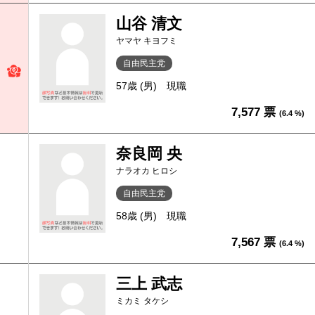
山谷 清文
ヤマヤ キヨフミ
自由民主党
57歳 (男)
現職
7,577 票
(6.4 %)
奈良岡 央
ナラオカ ヒロシ
自由民主党
58歳 (男)
現職
7,567 票
(6.4 %)
三上 武志
ミカミ タケシ