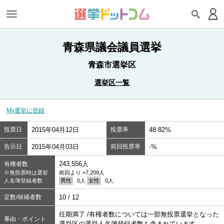
青森県議会議員選挙
青森市選挙区
選挙区一覧
My選挙に登録
投票日
2015年04月12日
投票率
48.82%
告示日
2015年04月03日
前回投票率
-%
243,556人
有権者数
※無投票時は選挙
前回より +7,209人
人名簿登録者数
男性
0人
女性
0人
定数/候補者数
10 / 12
任期満了 /有権者数については一部無投票選挙となった
事由・ポイント
選挙区の選挙人名簿登録者数も含まれています