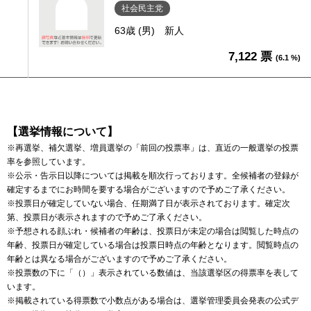
社会民主党
63歳 (男)
新人
7,122 票
(6.1 %)
【選挙情報について】
※再選挙、補欠選挙、増員選挙の「前回の投票率」は、直近の一般選挙の投票
率を参照しています。
※公示・告示日以降については掲載を順次行っております。全候補者の登録が
確定するまでにお時間を要する場合がございますので予めご了承ください。
※投票日が確定していない場合、任期満了日が表示されております。確定次
第、投票日が表示されますので予めご了承ください。
※予想される顔ぶれ・候補者の年齢は、投票日が未定の場合は閲覧した時点の
年齢、投票日が確定している場合は投票日時点の年齢となります。閲覧時点の
年齢とは異なる場合がございますので予めご了承ください。
※投票数の下に「（）」表示されている数値は、当該選挙区の得票率を表して
います。
※掲載されている得票数で小数点がある場合は、選挙管理委員会発表の公式デ