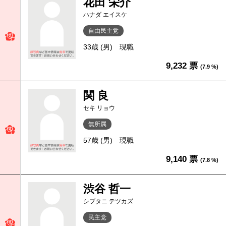
花田 栄介
ハナダ エイスケ
自由民主党
33歳 (男)
現職
9,232 票
(7.9 %)
関 良
セキ リョウ
無所属
57歳 (男)
現職
9,140 票
(7.8 %)
渋谷 哲一
シブタニ テツカズ
民主党