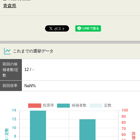
青森県
これまでの選挙データ
前回の候
12 / -
補者数/定
数
前回倍率
NaN%