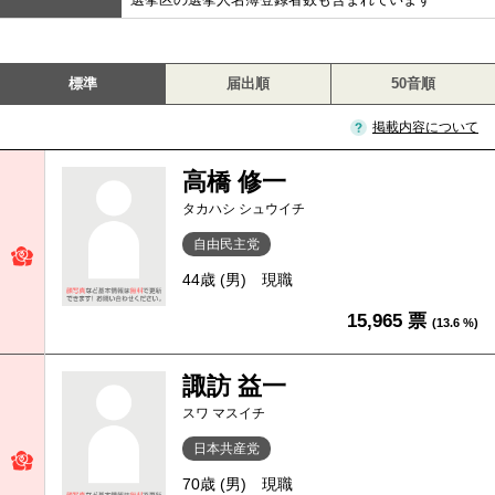
標準
届出順
50音順
掲載内容について
高橋 修一
タカハシ シュウイチ
自由民主党
44歳 (男)
現職
15,965 票
(13.6 %)
諏訪 益一
スワ マスイチ
日本共産党
70歳 (男)
現職