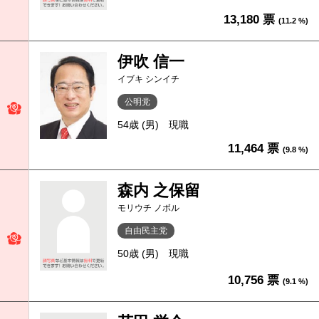
13,180 票
(11.2 %)
伊吹 信一
イブキ シンイチ
公明党
54歳 (男)
現職
11,464 票
(9.8 %)
森内 之保留
モリウチ ノボル
自由民主党
50歳 (男)
現職
10,756 票
(9.1 %)