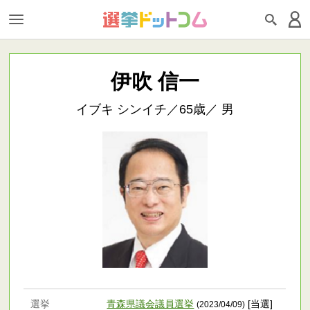
伊吹 信一
イブキ シンイチ／65歳／ 男
選挙
青森県議会議員選挙
[当選]
(2023/04/09)