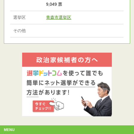
9,049 票
選挙区
青森市選挙区
その他
MENU