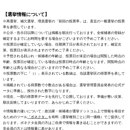
【選挙情報について】
※再選挙、補欠選挙、増員選挙の「前回の投票率」は、直近の一般選挙の投票
率を参照しています。
※公示・告示日以降については掲載を順次行っております。全候補者の登録が
確定するまでにお時間を要する場合がございますので予めご了承ください。
※投票日が確定していない場合、任期満了日が表示されております。確定次
第、投票日が表示されますので予めご了承ください。
※予想される顔ぶれ・候補者の年齢は、投票日が未定の場合は閲覧した時点の
年齢、投票日が確定している場合は投票日時点の年齢となります。閲覧時点の
年齢とは異なる場合がございますので予めご了承ください。
※投票数の下に「（）」表示されている数値は、当該選挙区の得票率を表して
います。
※掲載されている得票数で小数点がある場合は、選挙管理委員会発表の公式デ
ータに準拠し、按分された数字になります。
※現在、一部の得票率データを先行して公開しております。準備が整い次第、
順次反映してまいりますので、あらかじめご了承ください。
※情報量の違いについて：政治家・候補者が選挙ドットコム上で情報を発信す
るためのツール
「ボネクタ」
を有料（選挙種別ごとに同一価格）でご提供して
おります。ボネクタ会員の方はご自身で情報を書き込むことができますので、
非会員の方とは情報量に差があります。