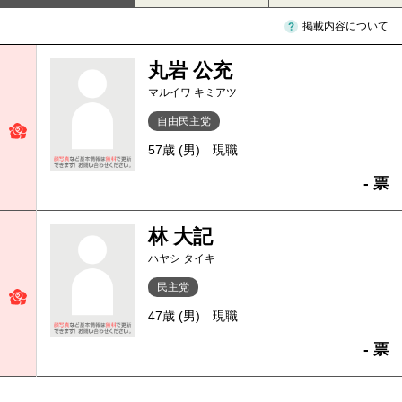
掲載内容について
丸岩 公充
マルイワ キミアツ
自由民主党
57歳 (男)
現職
- 票
林 大記
ハヤシ タイキ
民主党
47歳 (男)
現職
- 票