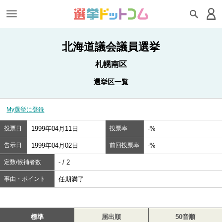
北海道議会議員選挙
札幌南区
選挙区一覧
My選挙に登録
投票日
1999年04月11日
投票率
-%
告示日
1999年04月02日
前回投票率
-%
定数/候補者数
- / 2
事由・ポイント
任期満了
標準
届出順
50音順