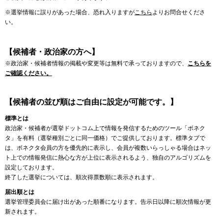
※選挙情報に誤りがあった場合、恐れ入りますが
こちら
よりお問合せくださ
い。
【候補者・政治家の方へ】
※政治家・候補者情報の掲載や変更等は無料で承っておりますので、
こちらを
ご確認ください。
【候補者の並び順はご自由に設定が可能です。】
標準とは
政治家・候補者が選挙ドットコム上で情報を発信するためのツール「ボネク
タ」を有料（選挙種別ごとに同一価格）でご提供しております。標準タブで
は、ボネクタ会員の方を優先的に表示し、会員が複数いらっしゃる場合はネッ
ト上での情報発信に熱心な方が上位に表示されるよう、独自のアルゴリズムを
設定しております。
終了した選挙については、順次得票数順に表示されます。
届出順とは
選挙管理委員会に届け出があった順番になります。告示日以降に順次情報が更
新されます。