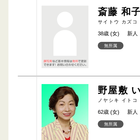
斎藤 和
サイトウ カズコ
38歳 (女)
新人
無所属
野屋敷 
ノヤシキ イトコ
62歳 (女)
新人
無所属