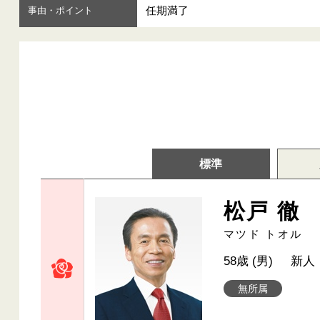
任期満了
事由・ポイント
標準
松戸 徹
マツド トオル
58歳 (男)
新人
無所属