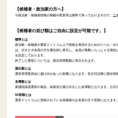
【候補者・政治家の方へ】
※政治家・候補者情報の掲載や変更等は無料で承っておりますので、
こ
【候補者の並び順はご自由に設定が可能です。】
標準とは
政治家・候補者が選挙ドットコム上で情報を発信するためのツール「ボ
は、ボネクタ会員の方を優先的に表示し、会員が複数いらっしゃる場合
を設定しております。
終了した選挙については、順次得票数順に表示されます。
届出順とは
選挙管理委員会に届け出があった順番になります。告示日以降に順次情
名簿順とは
衆議院議員選挙の場合、各政党が届け出をした名簿順となります。公示
50音順とは
選挙ドットコムに登録されている候補者のお名前の五十音順になります