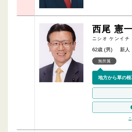
西尾 憲
ニシオ ケンイチ
62歳 (男)
新人
無所属
こ