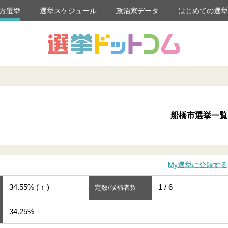
方選挙
選挙スケジュール
政治家データ
はじめての選
船橋市選挙一覧
My選挙に登録する
34.55% ( ↑ )
1 / 6
定数/候補者数
34.25%