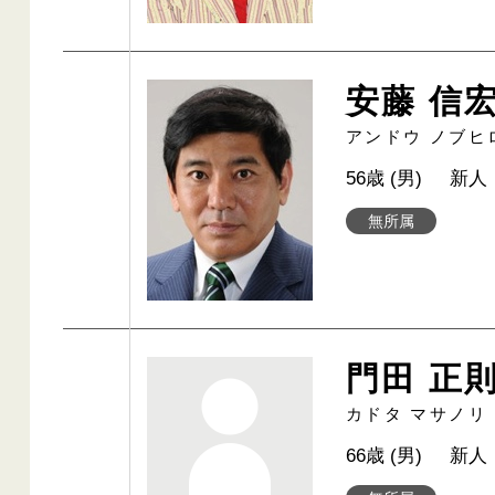
安藤 信
アンドウ ノブヒ
56歳 (男)
新人
無所属
門田 正
カドタ マサノリ
66歳 (男)
新人