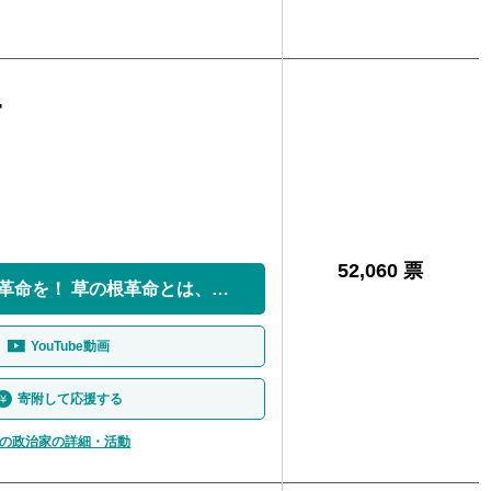
一
52,060 票
地方から草の根革命を！ 草の根革命とは、大企業...
YouTube動画
寄附して応援する
の政治家の詳細・活動