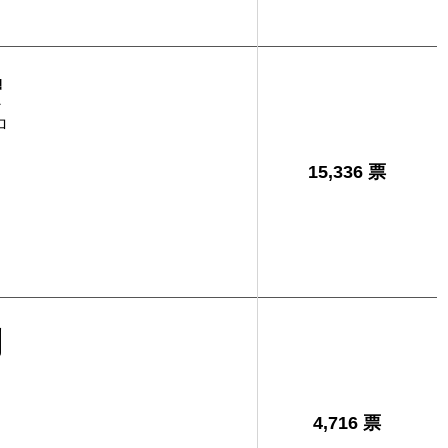
宏
ロ
15,336 票
則
4,716 票