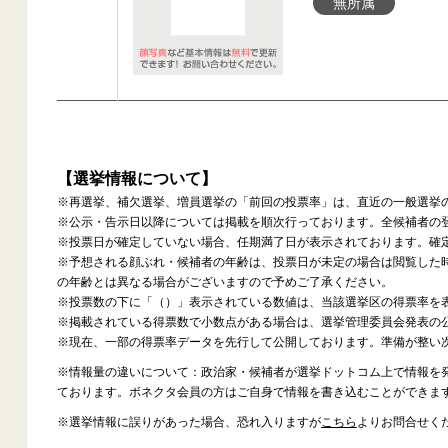
無所属
【選挙情報について】
※再選挙、補欠選挙、増員選挙の「前回の投票率」は、直近の一般選挙
※公示・告示日以降については掲載を順次行っております。全候補者の
※投票日が確定していない場合、任期満了日が表示されております。確
※予想される顔ぶれ・候補者の年齢は、投票日が未定の場合は閲覧した
の年齢とは異なる場合がございますので予めご了承ください。
※投票数の下に「（）」表示されている数値は、当該選挙区の得票率を
※掲載されている得票数で小数点がある場合は、選挙管理委員会発表の
※現在、一部の得票率データを先行して公開しております。準備が整い
※情報量の違いについて：政治家・候補者が選挙ドットコム上で情報を
ております。ボネクタ会員の方はご自身で情報を書き込むことができま
※選挙情報に誤りがあった場合、恐れ入りますが
こちら
よりお問合せく