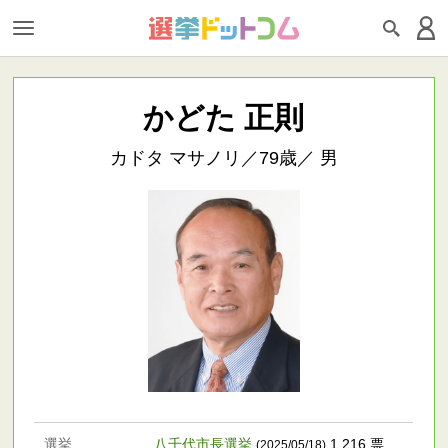
かどた 正則
カドタ マサノリ／79歳／ 男
選挙
八千代市長選挙
1,216 票
(2025/05/18)