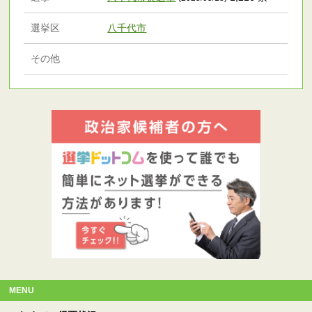
選挙区
八千代市
その他
MENU