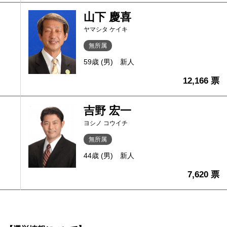
山下 慶喜
ヤマシタ ケイキ
無所属
59歳 (男)
新人
12,166 票
吉野 宏一
ヨシノ コウイチ
無所属
44歳 (男)
新人
7,620 票