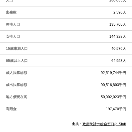
人口
280,033人
出生数
2,596人
男性人口
135,705人
女性人口
144,328人
15歳未満人口
40,576人
65歳以上人口
64,953人
歳入決算総額
92,519,744千円
歳出決算総額
90,516,803千円
地方債現在高
50,002,023千円
寄附金
197,470千円
出典：
政府統計の総合窓口(e-Stat)