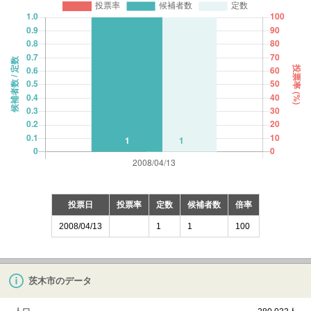
投票日
投票率
定数
候補者数
倍率
2008/04/13
1
1
100
茨木市のデータ