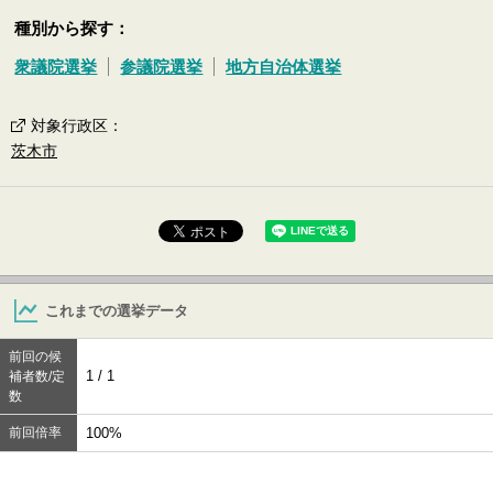
種別から探す：
衆議院選挙
参議院選挙
地方自治体選挙
対象行政区
：
茨木市
これまでの選挙データ
前回の候
1 / 1
補者数/定
数
前回倍率
100%