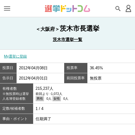
茨木市長選挙
＜大阪府＞
茨木市選挙一覧
My選挙に登録
投票日
2012年04月08日
投票率
36.45%
告示日
2012年04月01日
前回投票率
無投票
215,237人
有権者数
※無投票時は選挙
前回より -1,072人
人名簿登録者数
男性
0人
女性
0人
定数/候補者数
1 / 4
事由・ポイント
任期満了