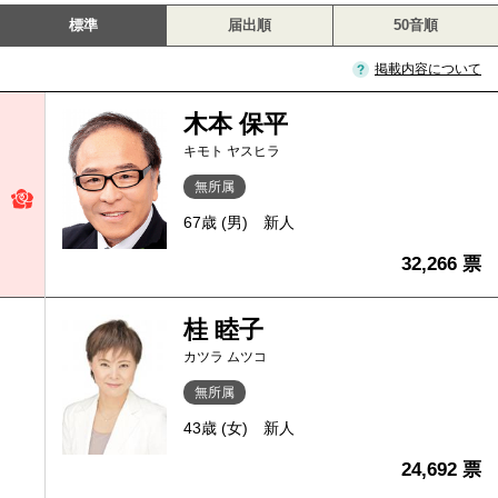
標準
届出順
50音順
掲載内容について
木本 保平
キモト ヤスヒラ
無所属
67歳 (男)
新人
32,266 票
桂 睦子
カツラ ムツコ
無所属
43歳 (女)
新人
24,692 票