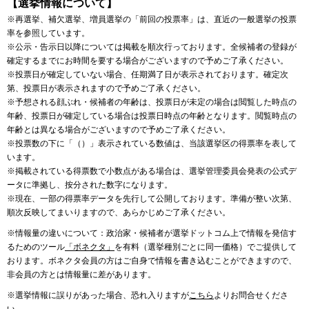
【選挙情報について】
※再選挙、補欠選挙、増員選挙の「前回の投票率」は、直近の一般選挙の投票
率を参照しています。
※公示・告示日以降については掲載を順次行っております。全候補者の登録が
確定するまでにお時間を要する場合がございますので予めご了承ください。
※投票日が確定していない場合、任期満了日が表示されております。確定次
第、投票日が表示されますので予めご了承ください。
※予想される顔ぶれ・候補者の年齢は、投票日が未定の場合は閲覧した時点の
年齢、投票日が確定している場合は投票日時点の年齢となります。閲覧時点の
年齢とは異なる場合がございますので予めご了承ください。
※投票数の下に「（）」表示されている数値は、当該選挙区の得票率を表して
います。
※掲載されている得票数で小数点がある場合は、選挙管理委員会発表の公式デ
ータに準拠し、按分された数字になります。
※現在、一部の得票率データを先行して公開しております。準備が整い次第、
順次反映してまいりますので、あらかじめご了承ください。
※情報量の違いについて：政治家・候補者が選挙ドットコム上で情報を発信す
るためのツール
「ボネクタ」
を有料（選挙種別ごとに同一価格）でご提供して
おります。ボネクタ会員の方はご自身で情報を書き込むことができますので、
非会員の方とは情報量に差があります。
※選挙情報に誤りがあった場合、恐れ入りますが
こちら
よりお問合せくださ