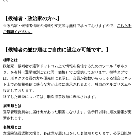
い。
【候補者・政治家の方へ】
※政治家・候補者情報の掲載や変更等は無料で承っておりますので、
こちらを
ご確認ください。
【候補者の並び順はご自由に設定が可能です。】
標準とは
政治家・候補者が選挙ドットコム上で情報を発信するためのツール「ボネク
タ」を有料（選挙種別ごとに同一価格）でご提供しております。標準タブで
は、ボネクタ会員の方を優先的に表示し、会員が複数いらっしゃる場合はネッ
ト上での情報発信に熱心な方が上位に表示されるよう、独自のアルゴリズムを
設定しております。
終了した選挙については、順次得票数順に表示されます。
届出順とは
選挙管理委員会に届け出があった順番になります。告示日以降に順次情報が更
新されます。
名簿順とは
衆議院議員選挙の場合、各政党が届け出をした名簿順となります。公示日以降