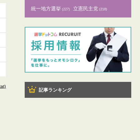
統一地方選挙
立憲民主党
(227)
(218)
t)
記事ランキング