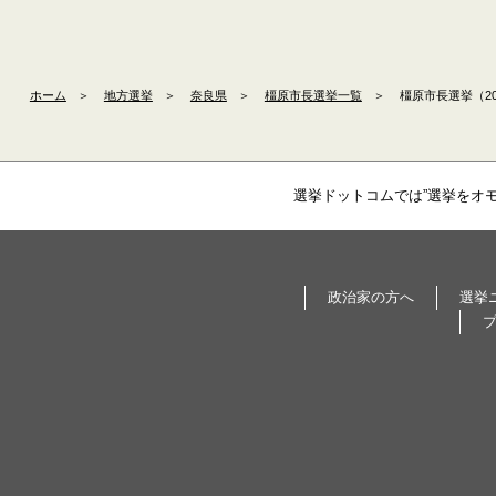
ホーム
＞
地方選挙
＞
奈良県
＞
橿原市長選挙一覧
＞
橿原市長選挙（20
選挙ドットコムでは”選挙をオ
政治家の方へ
選挙