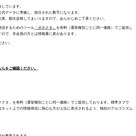
表しています。
公式データに準拠し、按分された数字になります。
次第、順次反映してまいりますので、あらかじめご了承ください。
発信するためのツール
「ボネクタ」
を有料（選挙種別ごとに同一価格）でご提供し
すので、非会員の方とは情報量に差があります。
ださい。
ちらをご確認ください。
ネクタ」を有料（選挙種別ごとに同一価格）でご提供しております。標準タブで
はネット上での情報発信に熱心な方が上位に表示されるよう、独自のアルゴリズム
報が更新されます。