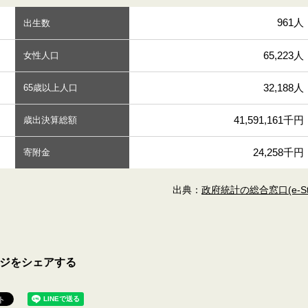
961人
出生数
65,223人
女性人口
32,188人
65歳以上人口
41,591,161千円
歳出決算総額
24,258千円
寄附金
出典：
政府統計の総合窓口(e-Sta
ジをシェアする