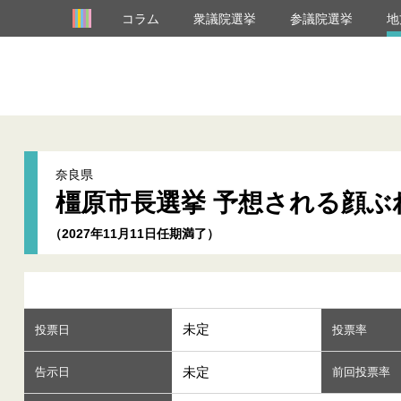
コラム
衆議院選挙
参議院選挙
地
奈良県
橿原市長選挙 予想される顔ぶ
（2027年11月11日任期満了）
未定
投票日
投票率
未定
告示日
前回投票率