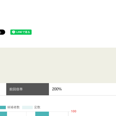
200%
前回倍率