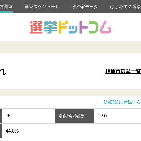
方選挙
選挙スケジュール
政治家データ
はじめての選
れ
橿原市選挙一覧
My選挙に登録する
-%
1 / 0
定数/候補者数
44.8%