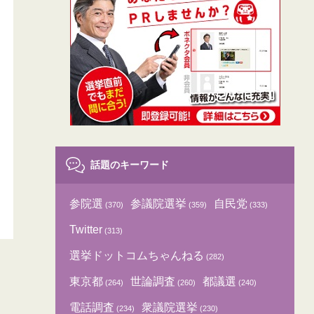
話題のキーワード
参院選
参議院選挙
自民党
(370)
(359)
(333)
Twitter
(313)
選挙ドットコムちゃんねる
(282)
東京都
世論調査
都議選
(264)
(260)
(240)
電話調査
衆議院選挙
(234)
(230)