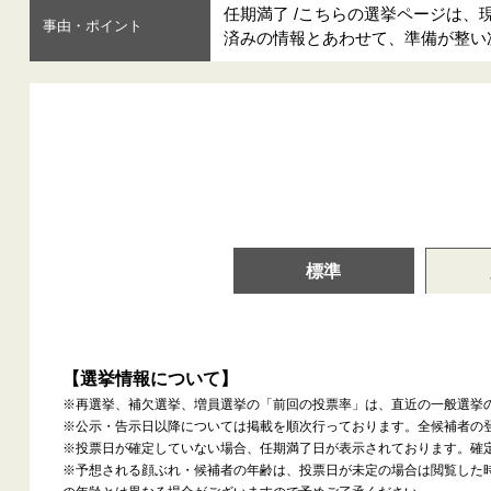
任期満了 /こちらの選挙ページは
事由・ポイント
済みの情報とあわせて、準備が整い
標準
【選挙情報について】
※再選挙、補欠選挙、増員選挙の「前回の投票率」は、直近の一般選挙
※公示・告示日以降については掲載を順次行っております。全候補者の
※投票日が確定していない場合、任期満了日が表示されております。確
※予想される顔ぶれ・候補者の年齢は、投票日が未定の場合は閲覧した