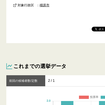
対象行政区
：
橿原市
これまでの選挙データ
2 / 1
前回の候補者数/定数