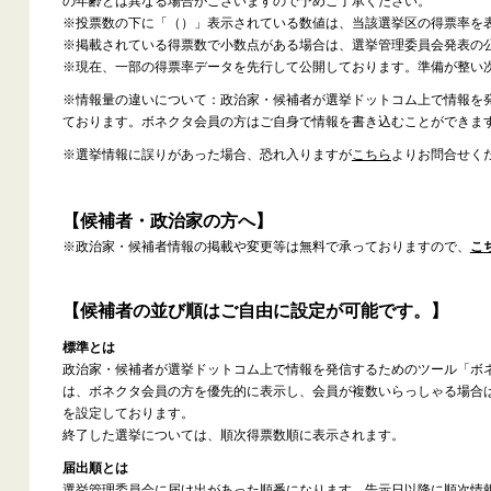
の年齢とは異なる場合がございますので予めご了承ください。
※投票数の下に「（）」表示されている数値は、当該選挙区の得票率を
※掲載されている得票数で小数点がある場合は、選挙管理委員会発表の
※現在、一部の得票率データを先行して公開しております。準備が整い
※情報量の違いについて：政治家・候補者が選挙ドットコム上で情報を
ております。ボネクタ会員の方はご自身で情報を書き込むことができま
※選挙情報に誤りがあった場合、恐れ入りますが
こちら
よりお問合せく
【候補者・政治家の方へ】
※政治家・候補者情報の掲載や変更等は無料で承っておりますので、
こ
【候補者の並び順はご自由に設定が可能です。】
標準とは
政治家・候補者が選挙ドットコム上で情報を発信するためのツール「ボ
は、ボネクタ会員の方を優先的に表示し、会員が複数いらっしゃる場合
を設定しております。
終了した選挙については、順次得票数順に表示されます。
届出順とは
選挙管理委員会に届け出があった順番になります。告示日以降に順次情