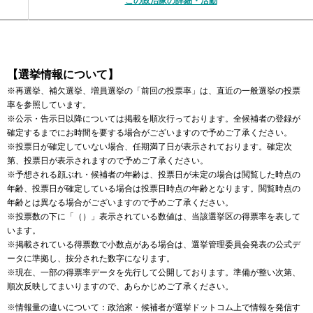
この政治家の詳細・活動
【選挙情報について】
※再選挙、補欠選挙、増員選挙の「前回の投票率」は、直近の一般選挙の投票
率を参照しています。
※公示・告示日以降については掲載を順次行っております。全候補者の登録が
確定するまでにお時間を要する場合がございますので予めご了承ください。
※投票日が確定していない場合、任期満了日が表示されております。確定次
第、投票日が表示されますので予めご了承ください。
※予想される顔ぶれ・候補者の年齢は、投票日が未定の場合は閲覧した時点の
年齢、投票日が確定している場合は投票日時点の年齢となります。閲覧時点の
年齢とは異なる場合がございますので予めご了承ください。
※投票数の下に「（）」表示されている数値は、当該選挙区の得票率を表して
います。
※掲載されている得票数で小数点がある場合は、選挙管理委員会発表の公式デ
ータに準拠し、按分された数字になります。
※現在、一部の得票率データを先行して公開しております。準備が整い次第、
順次反映してまいりますので、あらかじめご了承ください。
※情報量の違いについて：政治家・候補者が選挙ドットコム上で情報を発信す