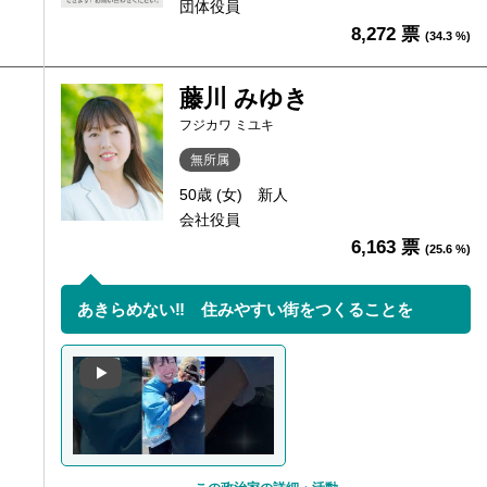
団体役員
8,272 票
(34.3 %)
藤川 みゆき
フジカワ ミユキ
無所属
50歳 (女)
新人
会社役員
6,163 票
(25.6 %)
あきらめない‼ 住みやすい街をつくることを