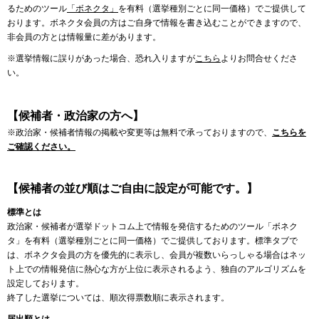
るためのツール
「ボネクタ」
を有料（選挙種別ごとに同一価格）でご提供して
おります。ボネクタ会員の方はご自身で情報を書き込むことができますので、
非会員の方とは情報量に差があります。
※選挙情報に誤りがあった場合、恐れ入りますが
こちら
よりお問合せくださ
い。
【候補者・政治家の方へ】
※政治家・候補者情報の掲載や変更等は無料で承っておりますので、
こちらを
ご確認ください。
【候補者の並び順はご自由に設定が可能です。】
標準とは
政治家・候補者が選挙ドットコム上で情報を発信するためのツール「ボネク
タ」を有料（選挙種別ごとに同一価格）でご提供しております。標準タブで
は、ボネクタ会員の方を優先的に表示し、会員が複数いらっしゃる場合はネッ
ト上での情報発信に熱心な方が上位に表示されるよう、独自のアルゴリズムを
設定しております。
終了した選挙については、順次得票数順に表示されます。