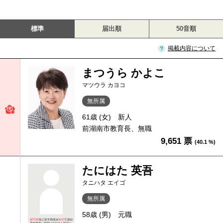
標準
届出順
50音順
掲載内容について
まつうら かよこ
マツウラ カヨコ
無所属
61歳 (女)
新人
前湖南市教育長、無職
9,651 票
(40.1 %)
たにはた 英吾
タニハタ エイゴ
無所属
58歳 (男)
元職