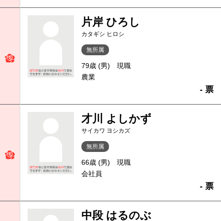
片岸 ひろし
カタギシ ヒロシ
無所属
79歳 (男)
現職
農業
- 票
才川 よしかず
サイカワ ヨシカズ
無所属
66歳 (男)
現職
会社員
- 票
中段 はるのぶ