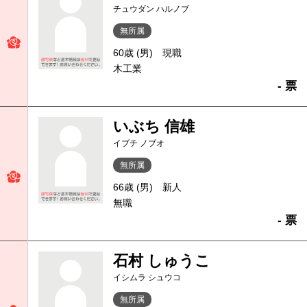
チュウダン ハルノブ
無所属
60歳 (男)
現職
木工業
- 票
いぶち 信雄
イブチ ノブオ
無所属
66歳 (男)
新人
無職
- 票
石村 しゅうこ
イシムラ シュウコ
無所属