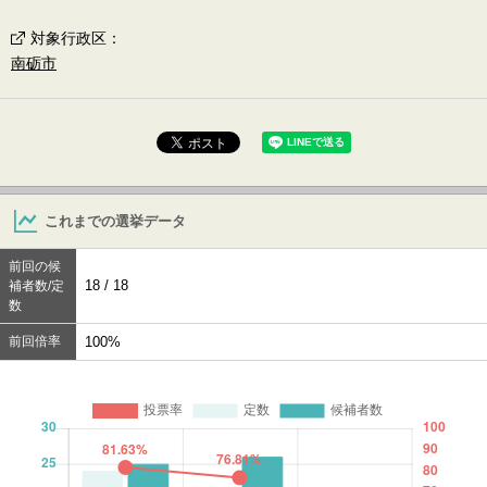
対象行政区
：
南砺市
これまでの選挙データ
前回の候
18 / 18
補者数/定
数
前回倍率
100%