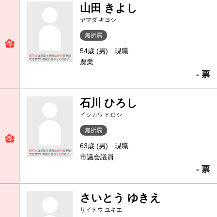
山田 きよし
ヤマダ キヨシ
無所属
54歳 (男)
現職
農業
- 票
石川 ひろし
イシカワ ヒロシ
無所属
63歳 (男)
現職
市議会議員
- 票
さいとう ゆきえ
サイトウ ユキエ