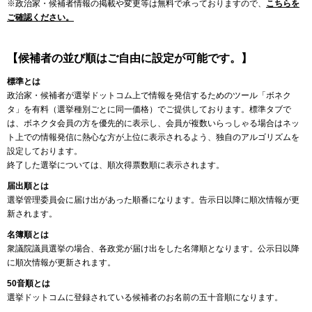
※政治家・候補者情報の掲載や変更等は無料で承っておりますので、
こちらを
ご確認ください。
【候補者の並び順はご自由に設定が可能です。】
標準とは
政治家・候補者が選挙ドットコム上で情報を発信するためのツール「ボネク
タ」を有料（選挙種別ごとに同一価格）でご提供しております。標準タブで
は、ボネクタ会員の方を優先的に表示し、会員が複数いらっしゃる場合はネッ
ト上での情報発信に熱心な方が上位に表示されるよう、独自のアルゴリズムを
設定しております。
終了した選挙については、順次得票数順に表示されます。
届出順とは
選挙管理委員会に届け出があった順番になります。告示日以降に順次情報が更
新されます。
名簿順とは
衆議院議員選挙の場合、各政党が届け出をした名簿順となります。公示日以降
に順次情報が更新されます。
50音順とは
選挙ドットコムに登録されている候補者のお名前の五十音順になります。