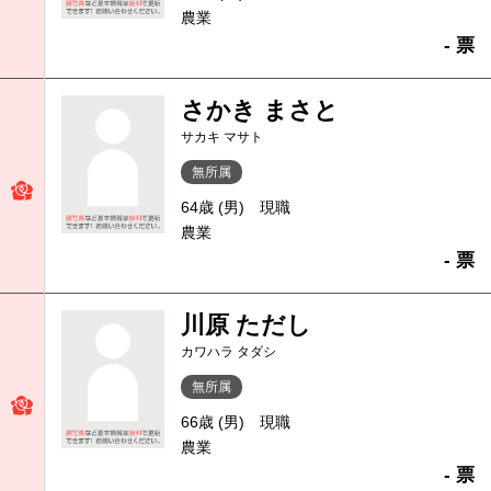
農業
- 票
さかき まさと
サカキ マサト
無所属
64歳 (男)
現職
農業
- 票
川原 ただし
カワハラ タダシ
無所属
66歳 (男)
現職
農業
- 票