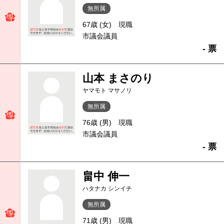
無所属
67歳 (女)
現職
市議会議員
- 票
山本 まさのり
ヤマモト マサノリ
無所属
76歳 (男)
現職
市議会議員
- 票
畠中 伸一
ハタナカ シンイチ
無所属
71歳 (男)
現職