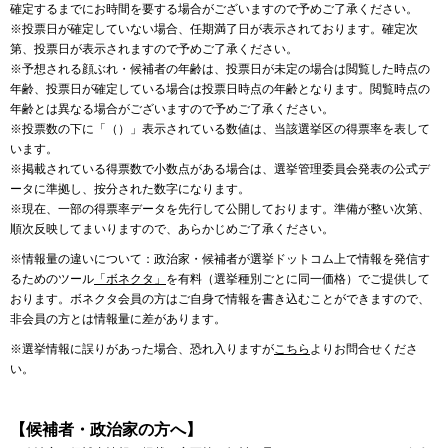
確定するまでにお時間を要する場合がございますので予めご了承ください。
※投票日が確定していない場合、任期満了日が表示されております。確定次
第、投票日が表示されますので予めご了承ください。
※予想される顔ぶれ・候補者の年齢は、投票日が未定の場合は閲覧した時点の
年齢、投票日が確定している場合は投票日時点の年齢となります。閲覧時点の
年齢とは異なる場合がございますので予めご了承ください。
※投票数の下に「（）」表示されている数値は、当該選挙区の得票率を表して
います。
※掲載されている得票数で小数点がある場合は、選挙管理委員会発表の公式デ
ータに準拠し、按分された数字になります。
※現在、一部の得票率データを先行して公開しております。準備が整い次第、
順次反映してまいりますので、あらかじめご了承ください。
※情報量の違いについて：政治家・候補者が選挙ドットコム上で情報を発信す
るためのツール
「ボネクタ」
を有料（選挙種別ごとに同一価格）でご提供して
おります。ボネクタ会員の方はご自身で情報を書き込むことができますので、
非会員の方とは情報量に差があります。
※選挙情報に誤りがあった場合、恐れ入りますが
こちら
よりお問合せくださ
い。
【候補者・政治家の方へ】