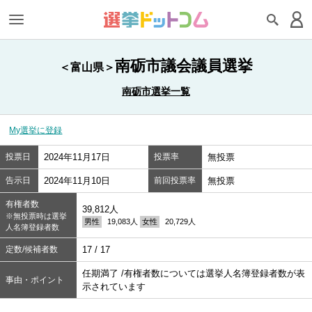
南砺市議会議員選挙
＜富山県＞
南砺市選挙一覧
My選挙に登録
投票日
2024年11月17日
投票率
無投票
告示日
2024年11月10日
前回投票率
無投票
有権者数
39,812人
※無投票時は選挙
男性
19,083人
女性
20,729人
人名簿登録者数
定数/候補者数
17 / 17
任期満了 /有権者数については選挙人名簿登録者数が表
事由・ポイント
示されています