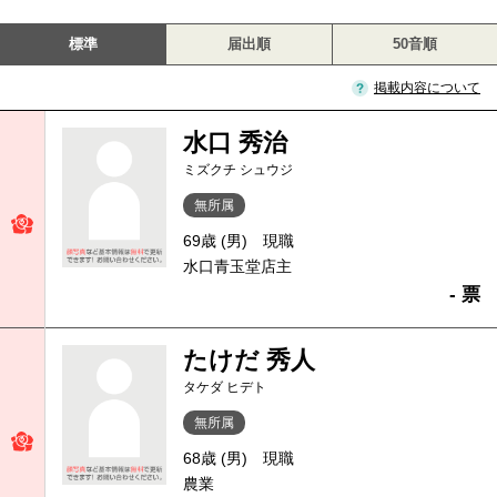
標準
届出順
50音順
掲載内容について
水口 秀治
ミズクチ シュウジ
無所属
69歳 (男)
現職
水口青玉堂店主
- 票
たけだ 秀人
タケダ ヒデト
無所属
68歳 (男)
現職
農業