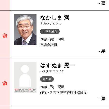
- 票
なかしま 満
ナカシマ ミツル
日本共産党
76歳 (男)
現職
市議会議員
- 票
はすぬま 晃一
ハスヌマ コウイチ
無所属
70歳 (男)
現職
(有)ハスヌマ観光旅行社取締役
- 票