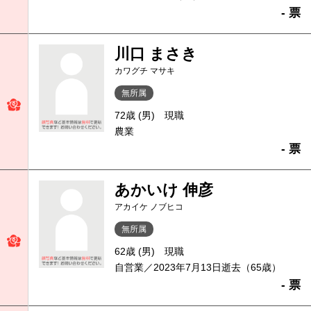
- 票
川口 まさき
カワグチ マサキ
無所属
72歳 (男)
現職
農業
- 票
あかいけ 伸彦
アカイケ ノブヒコ
無所属
62歳 (男)
現職
自営業／2023年7月13日逝去（65歳）
- 票