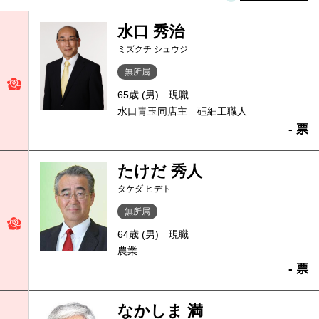
水口 秀治
ミズクチ シュウジ
無所属
65歳 (男)
現職
水口青玉同店主 砡細工職人
- 票
たけだ 秀人
タケダ ヒデト
無所属
64歳 (男)
現職
農業
- 票
なかしま 満