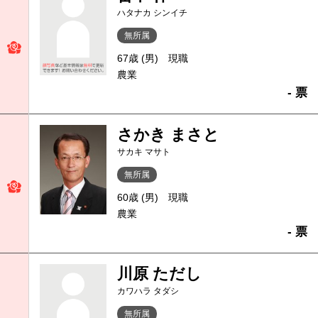
ハタナカ シンイチ
無所属
67歳 (男)
現職
農業
- 票
さかき まさと
サカキ マサト
無所属
60歳 (男)
現職
農業
- 票
川原 ただし
カワハラ タダシ
無所属