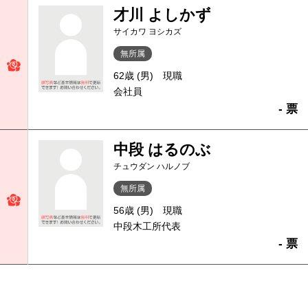
才川 よしかず
サイカワ ヨシカズ
無所属
62歳 (男)
現職
会社員
- 票
中段 はるのぶ
チュウダン ハルノブ
無所属
56歳 (男)
現職
中段木工所代表
- 票