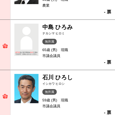
農業
- 票
中島 ひろみ
ナカシマ ヒロミ
無所属
65歳 (男)
現職
市議会議員
- 票
石川 ひろし
イシカワ ヒロシ
無所属
59歳 (男)
現職
市議会議員
- 票