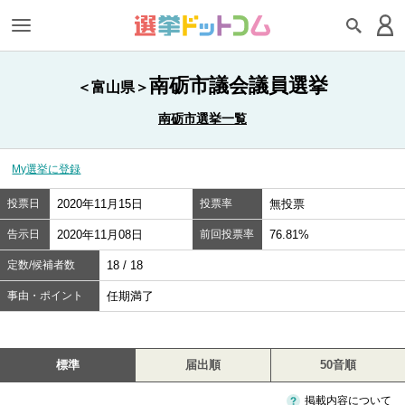
南砺市議会議員選挙
＜富山県＞
南砺市選挙一覧
My選挙に登録
投票日
2020年11月15日
投票率
無投票
告示日
2020年11月08日
前回投票率
76.81%
定数/候補者数
18 / 18
事由・ポイント
任期満了
標準
届出順
50音順
掲載内容について