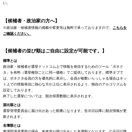
い。
【候補者・政治家の方へ】
※政治家・候補者情報の掲載や変更等は無料で承っておりますので、
こちらを
ご確認ください。
【候補者の並び順はご自由に設定が可能です。】
標準とは
政治家・候補者が選挙ドットコム上で情報を発信するためのツール「ボネク
タ」を有料（選挙種別ごとに同一価格）でご提供しております。標準タブで
は、ボネクタ会員の方を優先的に表示し、会員が複数いらっしゃる場合はネッ
ト上での情報発信に熱心な方が上位に表示されるよう、独自のアルゴリズムを
設定しております。
終了した選挙については、順次得票数順に表示されます。
届出順とは
選挙管理委員会に届け出があった順番になります。告示日以降に順次情報が更
新されます。
名簿順とは
衆議院議員選挙の場合、各政党が届け出をした名簿順となります。公示日以降