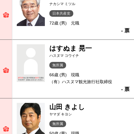
ナカシマ ミツル
日本共産党
72歳 (男)
元職
- 票
はすぬま 晃一
ハスヌマ コウイチ
無所属
66歳 (男)
現職
（有）ハスヌマ観光旅行社取締役
- 票
山田 きよし
ヤマダ キヨシ
無所属
50歳 (男)
現職