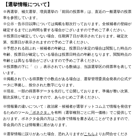
【選挙情報について】
※再選挙、補欠選挙、増員選挙の「前回の投票率」は、直近の一般選挙の投票
率を参照しています。
※公示・告示日以降については掲載を順次行っております。全候補者の登録が
確定するまでにお時間を要する場合がございますので予めご了承ください。
※投票日が確定していない場合、任期満了日が表示されております。確定次
第、投票日が表示されますので予めご了承ください。
※予想される顔ぶれ・候補者の年齢は、投票日が未定の場合は閲覧した時点の
年齢、投票日が確定している場合は投票日時点の年齢となります。閲覧時点の
年齢とは異なる場合がございますので予めご了承ください。
※投票数の下に「（）」表示されている数値は、当該選挙区の得票率を表して
います。
※掲載されている得票数で小数点がある場合は、選挙管理委員会発表の公式デ
ータに準拠し、按分された数字になります。
※現在、一部の得票率データを先行して公開しております。準備が整い次第、
順次反映してまいりますので、あらかじめご了承ください。
※情報量の違いについて：政治家・候補者が選挙ドットコム上で情報を発信す
るためのツール
「ボネクタ」
を有料（選挙種別ごとに同一価格）でご提供して
おります。ボネクタ会員の方はご自身で情報を書き込むことができますので、
非会員の方とは情報量に差があります。
※選挙情報に誤りがあった場合、恐れ入りますが
こちら
よりお問合せくださ