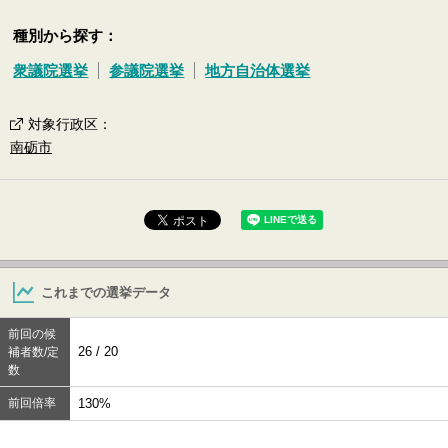
種別から探す：
衆議院選挙
参議院選挙
地方自治体選挙
対象行政区
：
南砺市
これまでの選挙データ
前回の候
26 / 20
補者数/定
数
前回倍率
130%