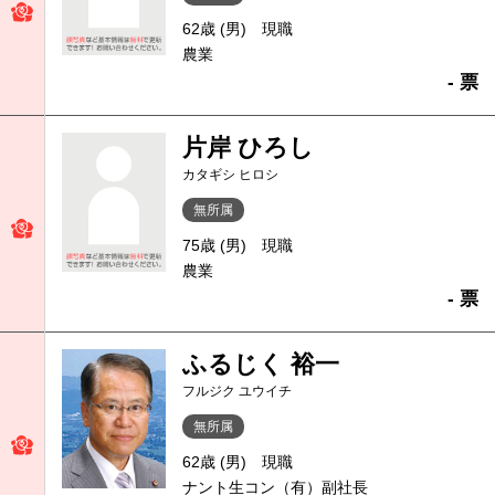
62歳 (男)
現職
農業
- 票
片岸 ひろし
カタギシ ヒロシ
無所属
75歳 (男)
現職
農業
- 票
ふるじく 裕一
フルジク ユウイチ
無所属
62歳 (男)
現職
ナント生コン（有）副社長