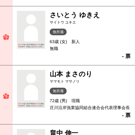
さいとう ゆきえ
サイトウ ユキエ
無所属
63歳 (女)
新人
無職
- 票
山本 まさのり
ヤマモト マサノリ
無所属
72歳 (男)
現職
庄川沿岸漁業協同組合連合会代表理事会長
- 票
畠中 伸一