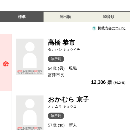
標準
届出順
50音順
掲載内容について
高橋 恭市
タカハシ キョウイチ
無所属
54歳 (男)
現職
富津市長
12,306 票
(80.2 %)
おかむら 京子
オカムラ キョウコ
無所属
57歳 (女)
新人