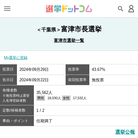
富津市長選挙
＜千葉県＞
富津市選挙一覧
My選挙に登録
投票日
2024年09月29日
投票率
43.67%
告示日
2024年09月22日
前回投票率
無投票
有権者数
35,562人
※無投票時は選挙
男性
18,030人
女性
17,532人
人名簿登録者数
定数/候補者数
1 / 2
事由・ポイント
任期満了
選挙公報