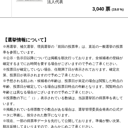
法人代表
3,040 票
(19.8 %)
【選挙情報について】
※再選挙、補欠選挙、増員選挙の「前回の投票率」は、直近の一般選挙の投票
率を参照しています。
※公示・告示日以降については掲載を順次行っております。全候補者の登録が
確定するまでにお時間を要する場合がございますので予めご了承ください。
※投票日が確定していない場合、任期満了日が表示されております。確定次
第、投票日が表示されますので予めご了承ください。
※予想される顔ぶれ・候補者の年齢は、投票日が未定の場合は閲覧した時点の
年齢、投票日が確定している場合は投票日時点の年齢となります。閲覧時点の
年齢とは異なる場合がございますので予めご了承ください。
※投票数の下に「（）」表示されている数値は、当該選挙区の得票率を表して
います。
※掲載されている得票数で小数点がある場合は、選挙管理委員会発表の公式デ
ータに準拠し、按分された数字になります。
※現在、一部の得票率データを先行して公開しております。準備が整い次第、
順次反映してまいりますので、あらかじめご了承ください。