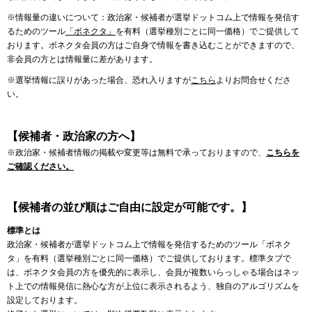
※情報量の違いについて：政治家・候補者が選挙ドットコム上で情報を発信す
るためのツール
「ボネクタ」
を有料（選挙種別ごとに同一価格）でご提供して
おります。ボネクタ会員の方はご自身で情報を書き込むことができますので、
非会員の方とは情報量に差があります。
※選挙情報に誤りがあった場合、恐れ入りますが
こちら
よりお問合せくださ
い。
【候補者・政治家の方へ】
※政治家・候補者情報の掲載や変更等は無料で承っておりますので、
こちらを
ご確認ください。
【候補者の並び順はご自由に設定が可能です。】
標準とは
政治家・候補者が選挙ドットコム上で情報を発信するためのツール「ボネク
タ」を有料（選挙種別ごとに同一価格）でご提供しております。標準タブで
は、ボネクタ会員の方を優先的に表示し、会員が複数いらっしゃる場合はネッ
ト上での情報発信に熱心な方が上位に表示されるよう、独自のアルゴリズムを
設定しております。