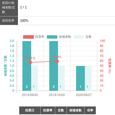
前回の候
1 / 1
補者数/定
数
前回倍率
100%
投票日
投票率
定数
候補者数
倍率